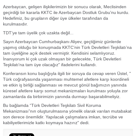
Azerbaycan, gelişen ilişkilerimizin bir sonucu olarak, Meclisinden
geçirdiği bir kararla KKTC ile Azerbaycan Dostluk Grubu'nu kurdu.
Hedefimiz, bu grupların diğer üye ülkeler tarafından da
kurulmasıdır.
TDT’ye tam üyelik çok uzakta değil...
Sayın Azerbaycan Cumhurbaşkanı Aliyev, geçtiğimiz günlerde
yapmış olduğu bir konuşmada KKTC’nin Türk Devletleri Teşkilatı’na
tam üyeliğine açık destek vermiştir. Kendisini selamlıyoruz.
İnanıyorum ki çok uzak olmayan bir gelecekte, Türk Devletleri
Teşkilatı'na tam üye olacağız" ifadelerini kullandı.
Konferansın konu başlığıyla ilgili bir soruya da cevap veren Üstel, "
Türk coğrafyasında yaşanması muhtemel afetlere karşı koordineli
ve etkin iş birliği sağlanması ve mevcut gönül bağımızın yanında
küresel afetlere karşı somut mekanizmaları kurulması yoluyla zor
zamanlarda da birbirimizin yanında durmayı başarabilmeliyiz.
Bu bağlamda “Türk Devletleri Teşkilatı Sivil Koruma
Mekanizması”nın oluşturulmasına yönelik olarak varılan mutabakat
son derece önemlidir. Yapılacak çalışmalara imkan, tecrübe ve
kabiliyetlerimizle katkı koymaya hazırız" dedi.