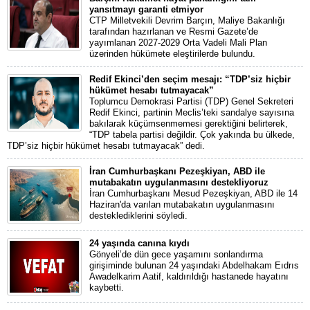
yansıtmayı garanti etmiyor
CTP Milletvekili Devrim Barçın, Maliye Bakanlığı
tarafından hazırlanan ve Resmi Gazete’de
yayımlanan 2027-2029 Orta Vadeli Mali Plan
üzerinden hükümete eleştirilerde bulundu.
Redif Ekinci’den seçim mesajı: “TDP’siz hiçbir
hükümet hesabı tutmayacak”
Toplumcu Demokrasi Partisi (TDP) Genel Sekreteri
Redif Ekinci, partinin Meclis’teki sandalye sayısına
bakılarak küçümsenmemesi gerektiğini belirterek,
“TDP tabela partisi değildir. Çok yakında bu ülkede,
TDP’siz hiçbir hükümet hesabı tutmayacak” dedi.
İran Cumhurbaşkanı Pezeşkiyan, ABD ile
mutabakatın uygulanmasını destekliyoruz
İran Cumhurbaşkanı Mesud Pezeşkiyan, ABD ile 14
Haziran'da varılan mutabakatın uygulanmasını
desteklediklerini söyledi.
24 yaşında canına kıydı
Gönyeli’de dün gece yaşamını sonlandırma
girişiminde bulunan 24 yaşındaki Abdelhakam Eıdrıs
Awadelkarim Aatif, kaldırıldığı hastanede hayatını
kaybetti.