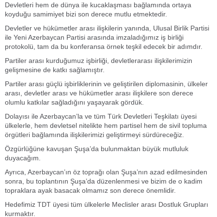
Devletleri hem de dünya ile kucaklaşması bağlamında ortaya
koyduğu samimiyet bizi son derece mutlu etmektedir.
Devletler ve hükümetler arası ilişkilerin yanında, Ulusal Birlik Partisi
ile Yeni Azerbaycan Partisi arasında imzaladığımız iş birliği
protokolü, tam da bu konferansa örnek teşkil edecek bir adımdır.
Partiler arası kurduğumuz işbirliği, devletlerarası ilişkilerimizin
gelişmesine de katkı sağlamıştır.
Partiler arası güçlü işbirliklerinin ve geliştirilen diplomasinin, ülkeler
arası, devletler arası ve hükümetler arası ilişkilere son derece
olumlu katkılar sağladığını yaşayarak gördük.
Dolayısı ile Azerbaycan’la ve tüm Türk Devletleri Teşkilatı üyesi
ülkelerle, hem devletsel nitelikte hem partisel hem de sivil topluma
örgütleri bağlamında ilişkilerimizi geliştirmeyi sürdüreceğiz.
Özgürlüğüne kavuşan Şuşa’da bulunmaktan büyük mutluluk
duyacağım.
Ayrıca, Azerbaycan’ın öz toprağı olan Şuşa’nın azad edilmesinden
sonra, bu toplantının Şuşa’da düzenlenmesi ve bizim de o kadim
topraklara ayak basacak olmamız son derece önemlidir.
Hedefimiz TDT üyesi tüm ülkelerle Meclisler arası Dostluk Grupları
kurmaktır.