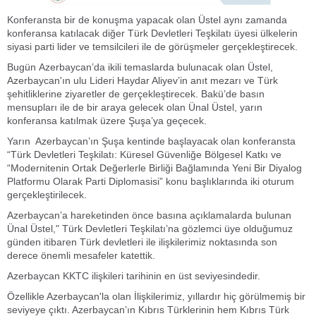
Konferansta bir de konuşma yapacak olan Üstel aynı zamanda
konferansa katılacak diğer Türk Devletleri Teşkilatı üyesi ülkelerin
siyasi parti lider ve temsilcileri ile de görüşmeler gerçekleştirecek.
Bugün Azerbaycan’da ikili temaslarda bulunacak olan Üstel,
Azerbaycan'ın ulu Lideri Haydar Aliyev’in anıt mezarı ve Türk
şehitliklerine ziyaretler de gerçekleştirecek. Bakü’de basın
mensupları ile de bir araya gelecek olan Ünal Üstel, yarın
konferansa katılmak üzere Şuşa’ya geçecek.
Yarın Azerbaycan’ın Şuşa kentinde başlayacak olan konferansta
“Türk Devletleri Teşkilatı: Küresel Güvenliğe Bölgesel Katkı ve
“Modernitenin Ortak Değerlerle Birliği Bağlamında Yeni Bir Diyalog
Platformu Olarak Parti Diplomasisi” konu başlıklarında iki oturum
gerçekleştirilecek.
Azerbaycan’a hareketinden önce basına açıklamalarda bulunan
Ünal Üstel," Türk Devletleri Teşkilatı’na gözlemci üye olduğumuz
günden itibaren Türk devletleri ile ilişkilerimiz noktasında son
derece önemli mesafeler katettik.
Azerbaycan KKTC ilişkileri tarihinin en üst seviyesindedir.
Özellikle Azerbaycan'la olan İlişkilerimiz, yıllardır hiç görülmemiş bir
seviyeye çıktı. Azerbaycan’ın Kıbrıs Türklerinin hem Kıbrıs Türk