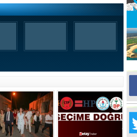
Ed
G
Ta
İn
Ad
Al
F
Tu
İk
Yr
Y
H
Ra
Ba