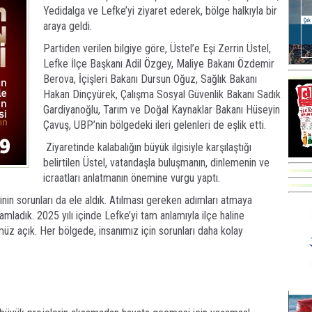
Yedidalga ve Lefke’yi ziyaret ederek, bölge halkıyla bir
araya geldi.
Partiden verilen bilgiye göre, Üstel’e Eşi Zerrin Üstel,
Lefke İlçe Başkanı Adil Özgey, Maliye Bakanı Özdemir
Berova, İçişleri Bakanı Dursun Oğuz, Sağlık Bakanı
Hakan Dinçyürek, Çalışma Sosyal Güvenlik Bakanı Sadık
Gardiyanoğlu, Tarım ve Doğal Kaynaklar Bakanı Hüseyin
Çavuş, UBP’nin bölgedeki ileri gelenleri de eşlik etti.
Ziyaretinde kalabalığın büyük ilgisiyle karşılaştığı
belirtilen Üstel, vatandaşla buluşmanın, dinlemenin ve
icraatları anlatmanın önemine vurgu yaptı.
nin sorunları da ele aldık. Atılması gereken adımları atmaya
mladık. 2025 yılı içinde Lefke’yi tam anlamıyla ilçe haline
müz açık. Her bölgede, insanımız için sorunları daha kolay