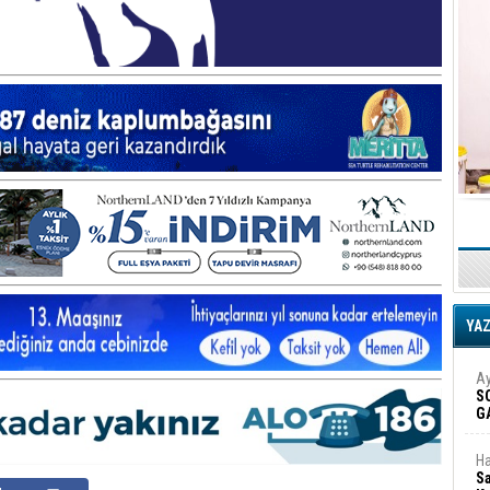
YA
Ay
S
G
D
Ha
Sa