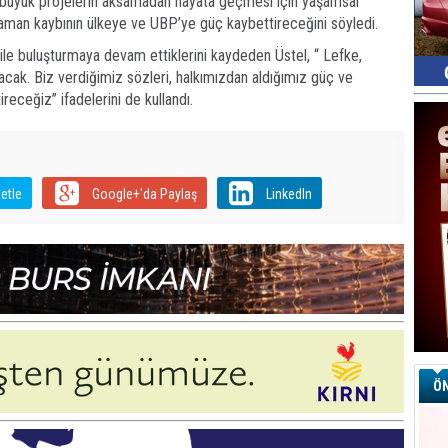
e büyük projelerin aksamadan hayata geçmesi için yaşamsal
aman kaybının ülkeye ve UBP’ye güç kaybettireceğini söyledi.
le buluşturmaya devam ettiklerini kaydeden Üstel, “ Lefke,
acak. Biz verdiğimiz sözleri, halkımızdan aldığımız güç ve
ireceğiz” ifadelerini de kullandı.
etle
Google+'da Paylaş
LinkedIn
ÖN