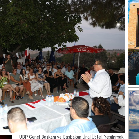
UBP Genel Başkanı ve Başbakan Ünal Üstel, Yeşilırmak,