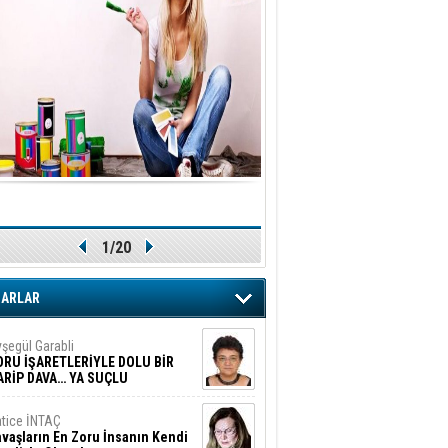
1/20
ZARLAR
şegül Garabli
ORU İŞARETLERİYLE DOLU BİR
ARİP DAVA… YA SUÇLU
EĞİLSE???
tice İNTAÇ
vaşların En Zoru İnsanın Kendi