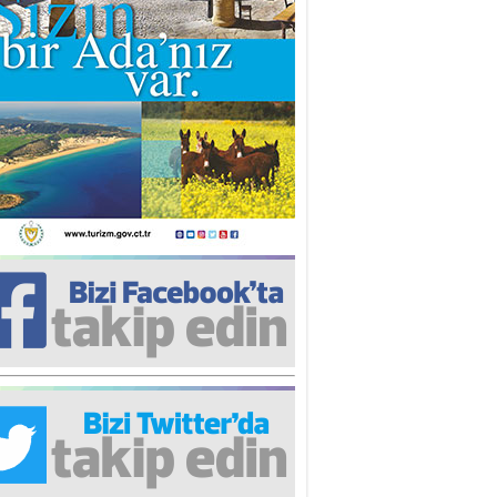
iz TUNCEL
öz göre göre…
ner ULUTAŞ
şallah St. Lois ile Hakkaido
ası gibi olmayız !...
i KİŞMİR
IRSAT VE KORKU
rgut ÇALICI
i Lakırdı da benden!
d. Doç. Ercan HOŞKARA
atırım Yapmazsan Var Olamazsın:
edefteki Kurum Kıb-Tek
na Sarro
şıma gelen skandal olayı