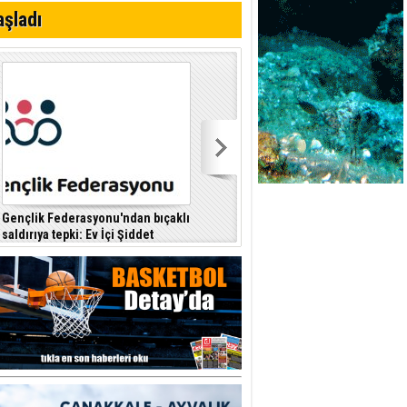
i
aşladı
Gençlik Federasyonu'ndan bıçaklı
Kıbrıs Türk Polis Mensupları
saldırıya tepki: Ev İçi Şiddet
Derneği, CTP’yi ziyaret etti
F
Yasası hayata geçirilmeli