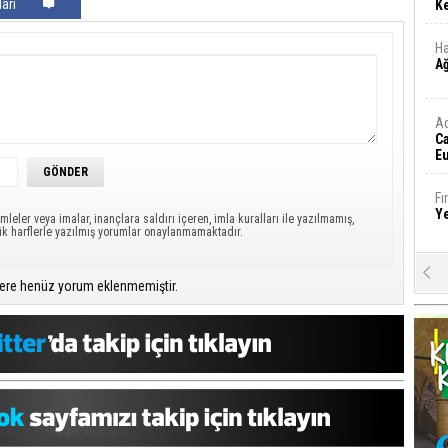
arı
Ke
Ha
A
A
C
Eu
Tü
y
Fı
Y
mleler veya imalar, inançlara saldırı içeren, imla kuralları ile yazılmamış,
ük harflerle yazılmış yorumlar onaylanmamaktadır.
E
ere henüz yorum eklenmemiştir.
Ba
iş
Ar
2
Fa
S