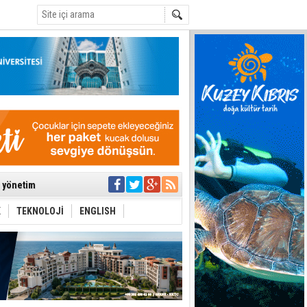
C
ıya kalınmaması
ı yönetim
K
TEKNOLOJİ
ENGLISH
eri arasında
i Şiddet Yasası
ti