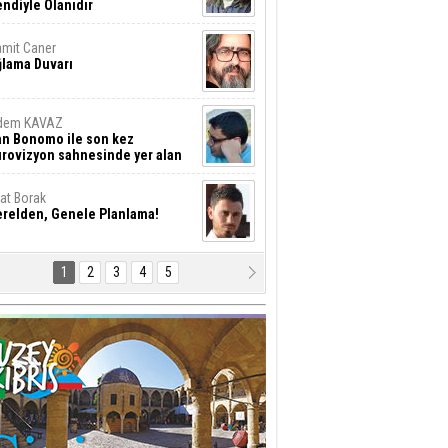
ndiyle Olanıdır
mit Caner
ğlama Duvarı
dem KAVAZ
an Bonomo ile son kez
rovizyon sahnesinde yer alan
rkiye 10 yıl aradan sonra
eniden yarışmaya dönecek mi?
rat Borak
erelden, Genele Planlama!
1
2
3
4
5
rkut YILMABAŞAR
yrak tartışmaları ve ihalesiz
ler!
if Alasya
015 SONRASI VE AKINCI.
tma Baysal
URLAR İÇİ’NDE KOLAYDIR ÖLMEK