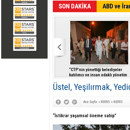
SON DAKİKA
ABD ve İran
“CTP’nin yönettiği belediyeler
katılımcı ve insan odaklı yönetim
anlayışıyla fark yaratıyor”
Üstel, Yeşilırmak, Yedi
Ana Sayfa
»
KIBRIS
»
KIBRIS
“İstikrar yaşamsal öneme sahip”