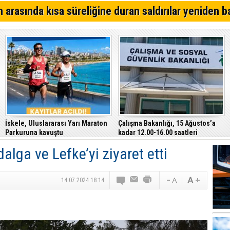
Kıbrıs Türk Polis Mensupları Derneği, CTP’yi ziyaret ett
 arasında kısa süreliğine duran saldırılar yeniden b
64. Geleneksel Mehmetçik Üzüm Festivali başladı
Özersay, DAÜ-SEN yetkilileriyle bir araya geldi
İskele, Uluslararası Yarı Maraton
Çalışma Bakanlığı, 15 Ağustos’a
Parkuruna kavuştu
kadar 12.00-16.00 saatleri
arasında güneş altında çalışmayı
dalga ve Lefke’yi ziyaret etti
yasakladı
14.07.2024 18:14