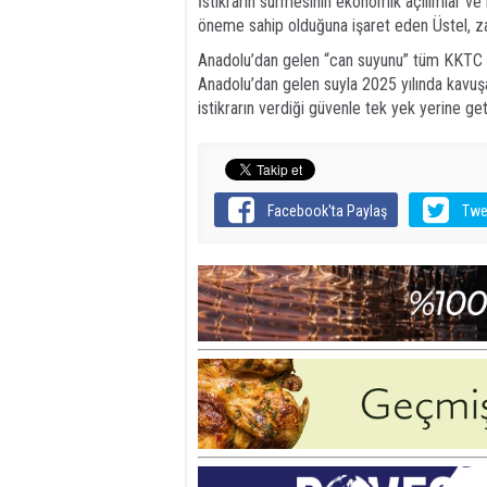
İstikrarın sürmesinin ekonomik açılımlar v
öneme sahip olduğuna işaret eden Üstel, z
Anadolu’dan gelen “can suyunu” tüm KKTC i
Anadolu’dan gelen suyla 2025 yılında kavuş
istikrarın verdiği güvenle tek yek yerine get
Facebook'ta Paylaş
Twe