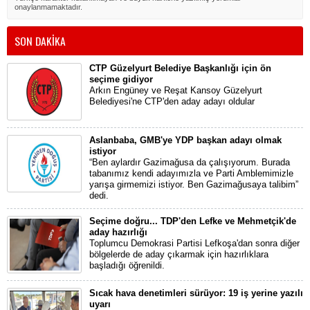
onaylanmamaktadır.
SON DAKİKA
CTP Güzelyurt Belediye Başkanlığı için ön
seçime gidiyor
Arkın Engüney ve Reşat Kansoy Güzelyurt
Belediyesi'ne CTP'den aday adayı oldular
Aslanbaba, GMB'ye YDP başkan adayı olmak
istiyor
“Ben aylardır Gazimağusa da çalışıyorum. Burada
tabanımız kendi adayımızla ve Parti Amblemimizle
yarışa girmemizi istiyor. Ben Gazimağusaya talibim”
dedi.
Seçime doğru... TDP'den Lefke ve Mehmetçik'de
aday hazırlığı
Toplumcu Demokrasi Partisi Lefkoşa'dan sonra diğer
bölgelerde de aday çıkarmak için hazırlıklara
başladığı öğrenildi.
Sıcak hava denetimleri sürüyor: 19 iş yerine yazılı
uyarı