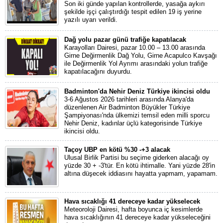
Son iki günde yapılan kontrollerde, yasağa aykırı
şekilde işçi çalıştırdığı tespit edilen 19 iş yerine
yazılı uyarı verildi.
Dağ yolu pazar günü trafiğe kapatılacak
Karayolları Dairesi, pazar 10.00 – 13.00 arasında
Girne Değirmenlik Dağ Yolu, Girne Acapulco Kavşağı
ile Değirmenlik Yol Ayrımı arasındaki yolun trafiğe
kapatılacağını duyurdu.
Badminton'da Nehir Deniz Türkiye ikincisi oldu
3-6 Ağustos 2026 tarihleri arasında Alanya'da
düzenlenen Air Badminton Büyükler Türkiye
Şampiyonası'nda ülkemizi temsil eden milli sporcu
Nehir Deniz, kadınlar üçlü kategorisinde Türkiye
ikincisi oldu.
Taçoy UBP en kötü %30 -+3 alacak
Ulusal Birlik Partisi bu seçime giderken alacağı oy
yüzde 30 + -3'tür. En kötü ihtimalle. Yani yüzde 28'in
altına düşecek iddiasını hayatta yapmam, yapamam.
Hava sıcaklığı 41 dereceye kadar yükselecek
Meteoroloji Dairesi, hafta boyunca iç kesimlerde
hava sıcaklığının 41 dereceye kadar yükseleceğini