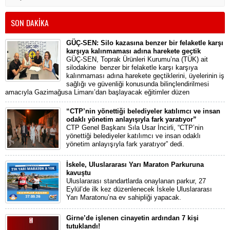
SON DAKİKA
GÜÇ-SEN: Silo kazasına benzer bir felaketle karşı
karşıya kalınmaması adına harekete geçtik
GÜÇ-SEN, Toprak Ürünleri Kurumu’na (TÜK) ait
silodakine benzer bir felaketle karşı karşıya
kalınmaması adına harekete geçtiklerini, üyelerinin iş
sağlığı ve güvenliği konusunda bilinçlendirilmesi
amacıyla Gazimağusa Limanı’dan başlayacak eğitimler düzen
“CTP’nin yönettiği belediyeler katılımcı ve insan
odaklı yönetim anlayışıyla fark yaratıyor”
CTP Genel Başkanı Sıla Usar İncirli, “CTP’nin
yönettiği belediyeler katılımcı ve insan odaklı
yönetim anlayışıyla fark yaratıyor” dedi.
İskele, Uluslararası Yarı Maraton Parkuruna
kavuştu
Uluslararası standartlarda onaylanan parkur, 27
Eylül’de ilk kez düzenlenecek İskele Uluslararası
Yarı Maratonu’na ev sahipliği yapacak.
Girne’de işlenen cinayetin ardından 7 kişi
tutuklandı!