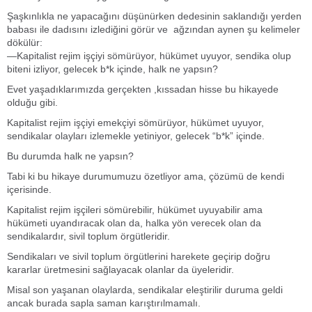
Şaşkınlıkla ne yapacağını düşünürken dedesinin saklandığı yerden
babası ile dadısını izlediğini görür ve ağzından aynen şu kelimeler
dökülür:
—Kapitalist rejim işçiyi sömürüyor, hükümet uyuyor, sendika olup
biteni izliyor, gelecek b*k içinde, halk ne yapsın?
Evet yaşadıklarımızda gerçekten ,kıssadan hisse bu hikayede
olduğu gibi.
Kapitalist rejim işçiyi emekçiyi sömürüyor, hükümet uyuyor,
sendikalar olayları izlemekle yetiniyor, gelecek “b*k” içinde.
Bu durumda halk ne yapsın?
Tabi ki bu hikaye durumumuzu özetliyor ama, çözümü de kendi
içerisinde.
Kapitalist rejim işçileri sömürebilir, hükümet uyuyabilir ama
hükümeti uyandıracak olan da, halka yön verecek olan da
sendikalardır, sivil toplum örgütleridir.
Sendikaları ve sivil toplum örgütlerini harekete geçirip doğru
kararlar üretmesini sağlayacak olanlar da üyeleridir.
Misal son yaşanan olaylarda, sendikalar eleştirilir duruma geldi
ancak burada sapla saman karıştırılmamalı.