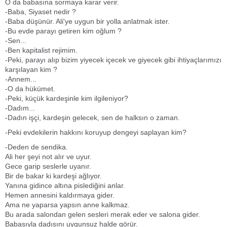
O da babasına sormaya karar verir.
-Baba, Siyaset nedir ?
-Baba düşünür. Ali'ye uygun bir yolla anlatmak ister.
-Bu evde parayı getiren kim oğlum ?
-Sen...
-Ben kapitalist rejimim.
-Peki, parayı alıp bizim yiyecek içecek ve giyecek gibi ihtiyaçlarımızı
karşılayan kim ?
-Annem...
-O da hükümet.
-Peki, küçük kardeşinle kim ilgileniyor?
-Dadım...
-Dadın işçi, kardeşin gelecek, sen de halksın o zaman.
-Peki evdekilerin hakkını koruyup dengeyi saplayan kim?
-Deden de sendika.
Ali her şeyi not alır ve uyur.
Gece garip seslerle uyanır.
Bir de bakar ki kardeşi ağlıyor.
Yanına gidince altına pislediğini anlar.
Hemen annesini kaldırmaya gider.
Ama ne yaparsa yapsın anne kalkmaz.
Bu arada salondan gelen sesleri merak eder ve salona gider.
Babasıyla dadısını uygunsuz halde görür.