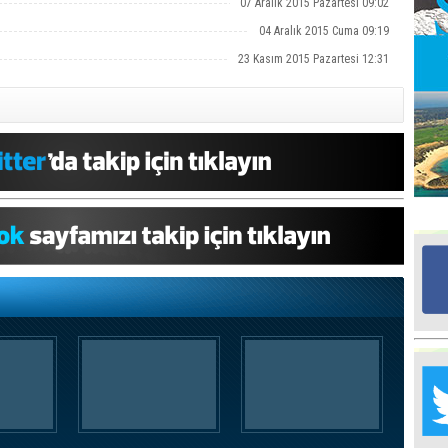
07 Aralık 2015 Pazartesi 09:02
04 Aralık 2015 Cuma 09:19
Ed
23 Kasım 2015 Pazartesi 12:31
G
Ta
İn
Ad
Al
F
Tu
İk
Yr
Y
H
Ra
Ba