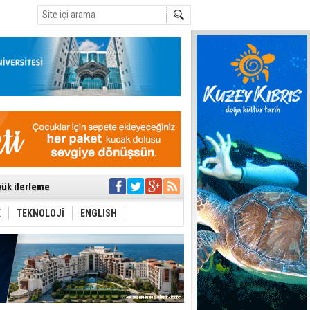
C
’de aday
yük ilerleme
ti etmiyor
t hesabı
K
TEKNOLOJİ
ENGLISH
uygulanmasını
ı
ttı
aşbakan nerede?