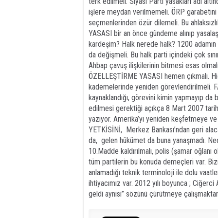
terk edilmeli. Siyasi Parti yasakları adı 
işlere meydan verilmemeli. ÖRP garabetini 
seçmenlerinden özür dilemeli. Bu ahlaksızl
YASASI bir an önce gündeme alınıp yasalaş
kardeşim? Halk nerede halk? 1200 adamın 
da değişmeli. Bu halk parti içindeki çok sını
Ahbap çavuş ilişkilerinin bitmesi esas olmal
ÖZELLEŞTİRME YASASI hemen çıkmalı. Hiç is
kademelerinde yeniden görevlendirilmeli. F
kaynaklandığı, görevini kimin yapmayıp da b
edilmesi gerektiği açıkça 8 Mart 2007 t
yazıyor. Amerika’yı yeniden keşfetmeye v
YETKİSİNİ, Merkez Bankası’ndan geri alaca
da, gelen hükümet da buna yanaşmadı. Ne
10.Madde kaldırılmalı, polis (şamar oğlanı o
tüm partilerin bu konuda demeçleri var. Bizi
anlamadığı teknik terminoloji ile dolu vaatle
ihtiyacımız var. 2012 yılı boyunca ; Ciğerci 
geldi aynisi” sözünü çürütmeye çalışmaktan