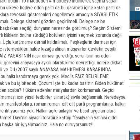
altındaki bölüm 10 maddeden 4 maddeye indirilerek saçma sapan
bu ülkeye hediye eden parti da bu garabeti içine katan parti da
ıklara tevessül gösterenleri engellemek amacıyla SİYASİ ETİK
malı. Delege sistemi gözden geçirilmeli. Delege ne be
başbakan seçtiği dünyanın neresinde görülmüş? Seçim Sistemi
rlı kliklerin önüne sürdüğü kötülerin iyisini seçmek zorunda değil.
ı. Üçlü kararname derhal kaldırılmalı. Peşkeşlerin durması için
temedikleri halde kızağa alınan müşavirler devletin çeşitli
AİZ YASASI’NIN nasıl olması gerektiği, sorunların nereden
u görevini anayasaya aykırı olarak kime devrettiği, nelere dikkat
arihli ve D.1/2007 sayılı ANAYASA MAHKEMESİ KARARINDA
e bu halkı kandırmaya gerek yok. Meclis FAİZ BELİRLEME
k ve bu iş bitecek. Çözüm işte bu kadar basittir. Giden hükümet
den acaba? Hüküm edenler mafyalardan korkmamalı. Geçici
lmaması için yasal tedbirler alınarak) sivile bağlanmalı. Neredeyse
m manifestolara, roman roman, cilt cilt parti programlarına, halkın
re ihtiyacımız yok. Halkın açık, anlaşılır ve basit uygulamalara
Ahmet Dayı’nın siyasi literatüre kattığı “fasulyanın yahnisi giddi
 başka bir iş yapmadınız. Hala ne duruyorsunuz!!