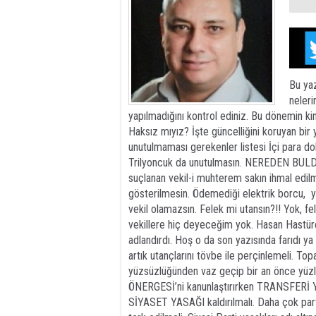
Bu yaz
neleri
yapılmadığını kontrol ediniz. Bu dönemin kimi
Haksız mıyız? İşte güncelliğini koruyan bir y
unutulmaması gerekenler listesi İçi para do
Trilyoncuk da unutulmasın. NEREDEN BULDUN
suçlanan vekil-i muhterem sakın ihmal ed
gösterilmesin. Ödemediği elektrik borcu, yak
vekil olamazsın. Felek mi utansın?!! Yok,
vekillere hiç deyeceğim yok. Hasan Hastür
adlandırdı. Hoş o da son yazısında farıdı ya 
artık utançlarını tövbe ile perçinlemeli. Top
yüzsüzlüğünden vaz geçip bir an önce yüz
ÖNERGESİ’ni kanunlaştırırken TRANSFER
SİYASET YASAĞI kaldırılmalı. Daha çok parti