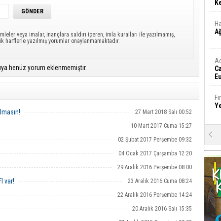
Ke
Ha
A
mleler veya imalar, inançlara saldırı içeren, imla kuralları ile yazılmamış,
ük harflerle yazılmış yorumlar onaylanmamaktadır.
A
ıya henüz yorum eklenmemiştir.
C
Eu
Tü
y
Fı
Y
olmasın!
27 Mart 2018 Salı 00:52
10 Mart 2017 Cuma 15:27
E
02 Şubat 2017 Perşembe 09:32
Ba
iş
04 Ocak 2017 Çarşamba 12:20
29 Aralık 2016 Perşembe 08:00
Ar
2
I var!
23 Aralık 2016 Cuma 08:24
22 Aralık 2016 Perşembe 14:24
Fa
20 Aralık 2016 Salı 15:35
S