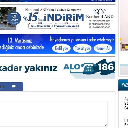
YA
arı
Ay
S
G
D
Ha
Sa