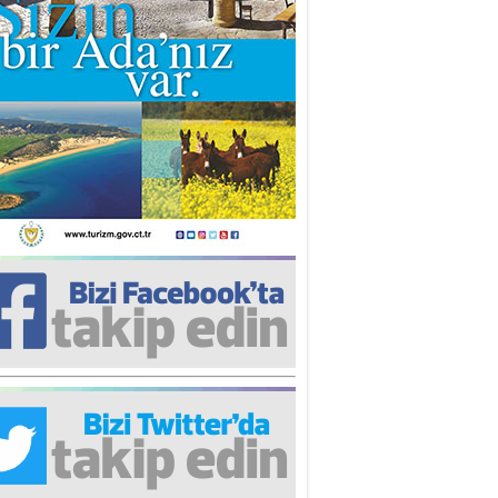
iz TUNCEL
öz göre göre…
ner ULUTAŞ
şallah St. Lois ile Hakkaido
ası gibi olmayız !...
i KİŞMİR
IRSAT VE KORKU
rgut ÇALICI
i Lakırdı da benden!
d. Doç. Ercan HOŞKARA
atırım Yapmazsan Var Olamazsın:
edefteki Kurum Kıb-Tek
na Sarro
şıma gelen skandal olayı