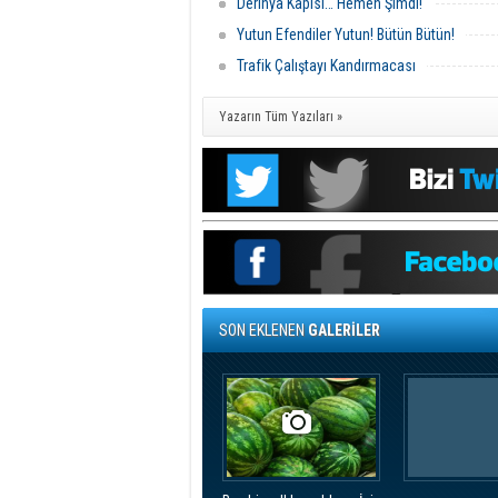
Derinya Kapısı… Hemen Şimdi!
Yutun Efendiler Yutun! Bütün Bütün!
Trafik Çalıştayı Kandırmacası
Yazarın Tüm Yazıları »
SON EKLENEN
GALERİLER