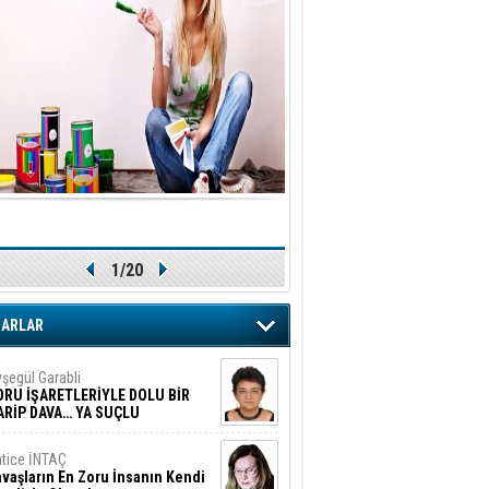
1/20
ZARLAR
şegül Garabli
ORU İŞARETLERİYLE DOLU BİR
ARİP DAVA… YA SUÇLU
EĞİLSE???
tice İNTAÇ
vaşların En Zoru İnsanın Kendi