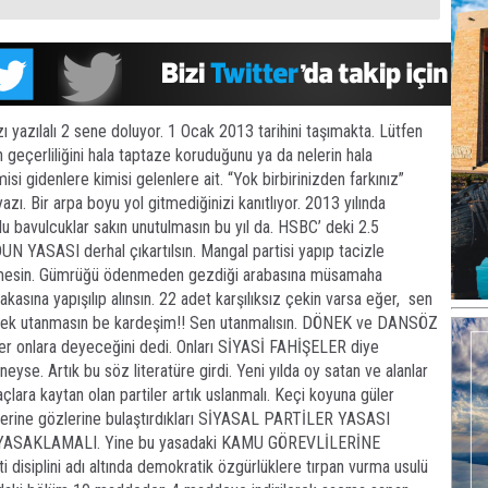
ı yazılalı 2 sene doluyor. 1 Ocak 2013 tarihini taşımakta. Lütfen
n geçerliliğini hala taptaze koruduğunu ya da nelerin hala
si gidenlere kimisi gelenlere ait. “Yok birbirinizden farkınız”
azı. Bir arpa boyu yol gitmediğinizi kanıtlıyor. 2013 yılında
lu bavulcuklar sakın unutulmasın bu yıl da. HSBC’ deki 2.5
 YASASI derhal çıkartılsın. Mangal partisi yapıp tacizle
ilmesin. Gümrüğü ödenmeden gezdiği arabasına müsamaha
asına yapışılıp alınsın. 22 adet karşılıksız çekin varsa eğer, sen
 felek utanmasın be kardeşim!! Sen utanmalısın. DÖNEK ve DANSÖZ
er onlara deyeceğini dedi. Onları SİYASİ FAHİŞELER diye
neyse. Artık bu söz literatüre girdi. Yeni yılda oy satan ve alanlar
açlara kaytan olan partiler artık uslanmalı. Keçi koyuna güler
lerine gözlerine bulaştırdıkları SİYASAL PARTİLER YASASI
İ YASAKLAMALI. Yine bu yasadaki KAMU GÖREVLİLERİNE
 disiplini adı altında demokratik özgürlüklere tırpan vurma usulü