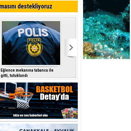
yor
masını destekliyoruz
azırlığı
Eğlence mekanına tabanca ile
Şenkul’dan hükümete tepki:
gitti, tutuklandı
İçişleri Bakanı nerede, Başbakan
nerede?