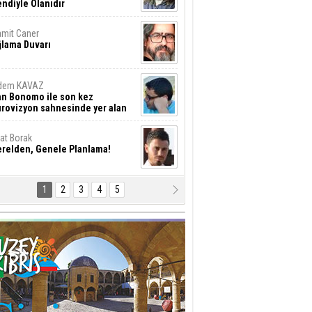
ndiyle Olanıdır
mit Caner
ğlama Duvarı
dem KAVAZ
an Bonomo ile son kez
rovizyon sahnesinde yer alan
rkiye 10 yıl aradan sonra
eniden yarışmaya dönecek mi?
rat Borak
erelden, Genele Planlama!
1
2
3
4
5
rkut YILMABAŞAR
yrak tartışmaları ve ihalesiz
ler!
if Alasya
015 SONRASI VE AKINCI.
tma Baysal
URLAR İÇİ’NDE KOLAYDIR ÖLMEK