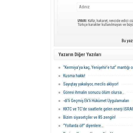
UYARI:
Küfür, hakaret, rencide edici cü
Türkçe karakter kullanılmayan ve büy
Bu yaz
Yazarın Diğer Yazıları
“Kermiya’ya kaç, Yenişehir’e tut” mantığı 
Kusma hakkı!
Sayıştay yakalıyor, meclis aklıyor!
Görevi ihmalin sonucu ölüm olursa…
-di’li Geçmiş Ek’li Hükümet Uygulamaları
KKTC ve TC’de saatlerle gelen enerji İSRAF
Bizim siyasetçiler ve 85 zengin!
“Yollarda öl!” diyenlere…