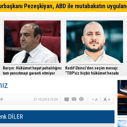
CTP Güzelyurt Belediye Başkanlığı için ön seçime gidi
rbaşkanı Pezeşkiyan, ABD ile mutabakatın uygulan
Aslanbaba, GMB'ye YDP başkan adayı olmak istiyor
Seçime doğru... TDP'den Lefke ve Mehmetçik'de aday h
Barçın: Hükümet hayat pahalılığını
Redif Ekinci’den seçim mesajı:
tam yansıtmayı garanti etmiyor
“TDP’siz hiçbir hükümet hesabı
tutmayacak”
nız
ER
21.10.2014 10:34
enk DİLER