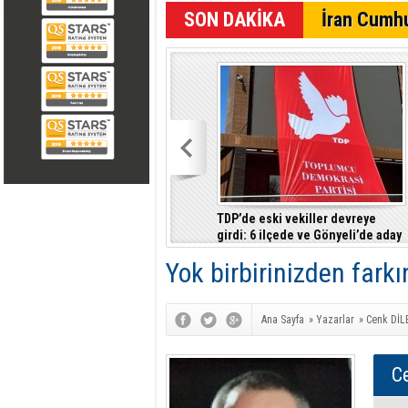
SON DAKİKA
İran Cumhu
TDP’de eski vekiller devreye
girdi: 6 ilçede ve Gönyeli’de aday
çıkarılması gündemde
Yok birbirinizden farkı
Ana Sayfa
»
Yazarlar
»
Cenk DİL
C