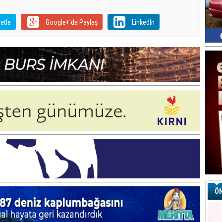
etle
Google+'da Paylaş
LinkedIn
ÖN