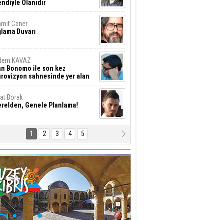
ndiyle Olanıdır
mit Caner
ğlama Duvarı
dem KAVAZ
an Bonomo ile son kez
rovizyon sahnesinde yer alan
rkiye 10 yıl aradan sonra
eniden yarışmaya dönecek mi?
rat Borak
erelden, Genele Planlama!
1
2
3
4
5
rkut YILMABAŞAR
yrak tartışmaları ve ihalesiz
ler!
if Alasya
015 SONRASI VE AKINCI.
tma Baysal
URLAR İÇİ’NDE KOLAYDIR ÖLMEK