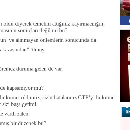
ı oldu diyerek temelini attığınız kayırmacılığın,
asının sonuçları değil mi bu?
uğun ve alınmayan önlemlerin sonucunda da
“iş kazasından” ölmüş.
 göremez duruma gelen de var.
i de kapsamıyor mu?
a hükümet oldunuz, sizin hatalarınız CTP’yi hükümet
 sizi başa getirdi.
ÖN
 vardı zaten.
amış bir düzenek bu?