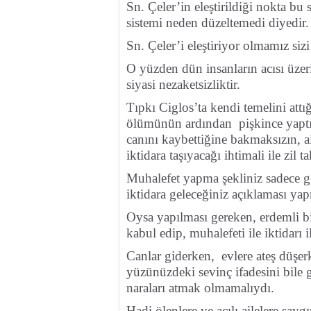
Sn. Çeler’in eleştirildiği nokta bu
sistemi neden düzeltemedi diyedir.
Sn. Çeler’i eleştiriyor olmamız siz
O yüzden dün insanların acısı üzeri
siyasi nezaketsizliktir.
Tıpkı Ciglos’ta kendi temelini at
ölümünün ardından pişkince yaptığ
canını kaybettiğine bakmaksızın, aile
iktidara taşıyacağı ihtimali ile zil
Muhalefet yapma şekliniz sadece g
iktidara geleceğiniz açıklaması ya
Oysa yapılması gereken, erdemli bi
kabul edip, muhalefeti ile iktidarı
Canlar giderken, evlere ateş düşerk
yüzünüzdeki sevinç ifadesini bil
naraları atmak olmamalıydı.
Hadi ölenlere ve acılı ailelere say