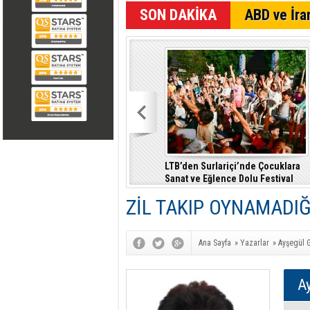
SON DAKİKA
ABD ve İran
LTB’den Surlariçi’nde Çocuklara
Sanat ve Eğlence Dolu Festival
ZİL TAKIP OYNAMADIĞI
Ana Sayfa
»
Yazarlar
»
Ayşegül G
Ay