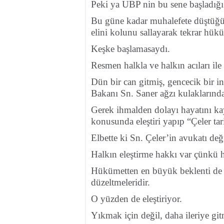
Peki ya UBP nin bu sene başladığı
Bu güne kadar muhalefete düştüğü
elini kolunu sallayarak tekrar hü
Keşke başlamasaydı.
Resmen halkla ve halkın acıları ile 
Dün bir can gitmiş, gencecik bir i
Bakanı Sn. Saner ağzı kulaklarında 
Gerek ihmalden dolayı hayatını ka
konusunda eleştiri yapıp “Çeler tar
Elbette ki Sn. Çeler’in avukatı değ
Halkın eleştirme hakkı var çünkü h
Hükümetten en büyük beklenti de yı
düzeltmeleridir.
O yüzden de eleştiriyor.
Yıkmak için değil, daha ileriye gitm