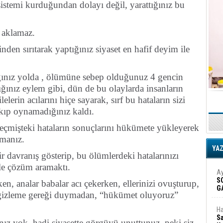
 sistemi kurduğundan dolayı değil, yarattığınız bu
i aklamaz.
nden sırıtarak yaptığınız siyaset en hafif deyim ile
tığınız yolda , ölümüne sebep olduğunuz 4 gencin
ınız eylem gibi, dün de bu olaylarda insanların
lerin acılarını hiçe sayarak, sırf bu hataların sizi
 takıp oynamadığınız kaldı.
eçmişteki hataların sonuçlarını hükümete yükleyerek
pmanız.
YA
r davranış gösterip, bu ölümlerdeki hatalarınızı
 ile çözüm aramaktı.
Ay
S
en, analar babalar acı çekerken, ellerinizi ovuşturup,
G
e gizleme gereği duymadan, “hükümet oluyoruz”
D
Ha
Sa
gınız yok, hadi siyasette görgüyü unuttunuz, peki siz