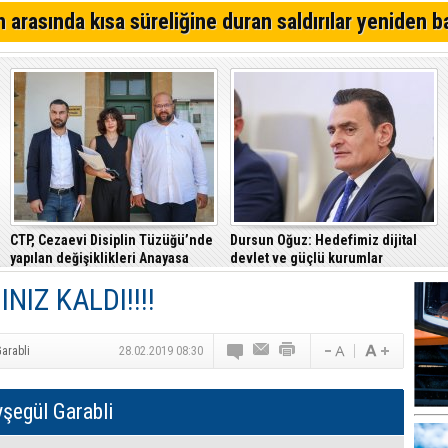
Lefkoşa'da bugün iki saatlik elektrik kesintisi yapılacak
 arasında kısa süreliğine duran saldırılar yeniden b
Mağusa'da kim önde? İşte son anket sonuçları...
Çalışma Bakanlığı, 15 Ağustos’a kadar 12.00-16.00 saatl
güneş altında çalışmayı yasakladı
CTP, Cezaevi Disiplin Tüzüğü’nde
Dursun Oğuz: Hedefimiz dijital
yapılan değişiklikleri Anayasa
devlet ve güçlü kurumlar
Mahkemesi’ne taşıdı
NIZ KALDI!!!!
arabli
28.02.2019 08:30
şegül Garabli