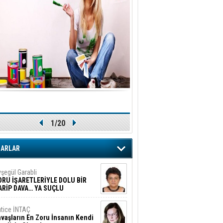
1/20
ZARLAR
şegül Garabli
ORU İŞARETLERİYLE DOLU BİR
ARİP DAVA… YA SUÇLU
EĞİLSE???
tice İNTAÇ
vaşların En Zoru İnsanın Kendi