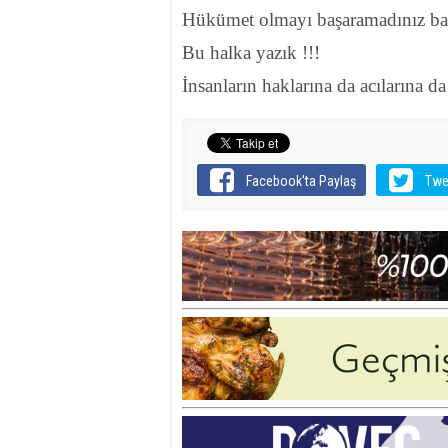
Hükümet olmayı başaramadınız bar
Bu halka yazık !!!
İnsanların haklarına da acılarına d
Facebook'ta Paylaş
Twe