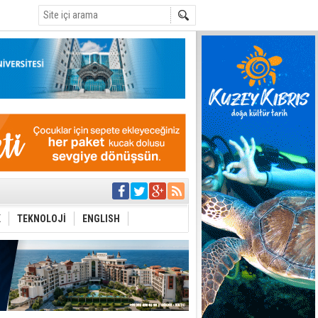
C
 Festival
i Anayasa
yaşamını yitirdi
ar
K
TEKNOLOJİ
ENGLISH
ezden geliniyor
bir yönetim
ıya kalınmaması
ı yönetim