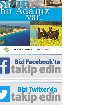
iz TUNCEL
öz göre göre…
ner ULUTAŞ
şallah St. Lois ile Hakkaido
ası gibi olmayız !...
i KİŞMİR
IRSAT VE KORKU
rgut ÇALICI
i Lakırdı da benden!
d. Doç. Ercan HOŞKARA
atırım Yapmazsan Var Olamazsın:
edefteki Kurum Kıb-Tek
na Sarro
şıma gelen skandal olayı