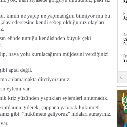
Ke
Ha
, kimin ne yapıp ne yapmadığını bilmiyor mu bu
A
a ,alay edercesine kendi sebep olduğunuz olayları
z.
A
ın elinde tuttuğu kendisinden büyük çeki
C
.
Eu
Tü
y
lıp, hava yolu kurulacağının müjdesini verdiğinizi
Fı
Y
bi aptal değil.
E
ama anlamamakta diretiyorsunuz.
Ba
iş
rın eylemi var.
k kriz yüzünden yaptıkları eylemleri unutmadık.
Ar
2
ıkıntılarına gülerek, çappana yaparak hükümeti
şsınız gibi “hükümete geliyoruz” nidaları atmayınız.
Fa
var.
S