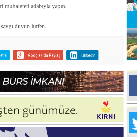
i muhalefeti adabıyla yapın.
Ed
G
a saygı duyun lütfen.
Ta
İn
Ad
etle
Google+'da Paylaş
LinkedIn
Al
F
Tu
İk
Yr
Y
H
Ra
Ba