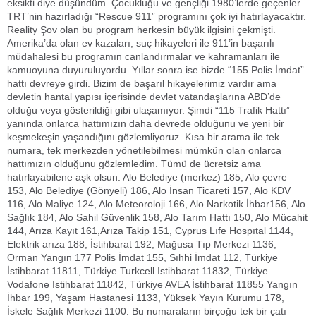
eksikti diye düşündüm. Çocukluğu ve gençliği 1980’lerde geçenler
TRT’nin hazırladığı “Rescue 911” programını çok iyi hatırlayacaktır.
Reality Şov olan bu program herkesin büyük ilgisini çekmişti.
Amerika’da olan ev kazaları, suç hikayeleri ile 911’in başarılı
müdahalesi bu programın canlandırmalar ve kahramanları ile
kamuoyuna duyuruluyordu. Yıllar sonra ise bizde “155 Polis İmdat”
hattı devreye girdi. Bizim de başarıl hikayelerimiz vardır ama
devletin hantal yapısı içerisinde devlet vatandaşlarına ABD’de
olduğu veya gösterildiği gibi ulaşamıyor. Şimdi “115 Trafik Hattı”
yanında onlarca hattımızın daha devrede olduğunu ve yeni bir
keşmekeşin yaşandığını gözlemliyoruz. Kısa bir arama ile tek
numara, tek merkezden yönetilebilmesi mümkün olan onlarca
hattımızın olduğunu gözlemledim. Tümü de ücretsiz ama
hatırlayabilene aşk olsun. Alo Belediye (merkez) 185, Alo çevre
153, Alo Belediye (Gönyeli) 186, Alo İnsan Ticareti 157, Alo KDV
116, Alo Maliye 124, Alo Meteoroloji 166, Alo Narkotik İhbar156, Alo
Sağlık 184, Alo Sahil Güvenlik 158, Alo Tarım Hattı 150, Alo Mücahit
144, Arıza Kayıt 161,Arıza Takip 151, Cyprus Lıfe Hospıtal 1144,
Elektrik arıza 188, İstihbarat 192, Mağusa Tıp Merkezi 1136,
Orman Yangın 177 Polis İmdat 155, Sıhhi İmdat 112, Türkiye
İstihbarat 11811, Türkiye Turkcell Istihbarat 11832, Türkiye
Vodafone Istihbarat 11842, Türkiye AVEA İstihbarat 11855 Yangın
İhbar 199, Yaşam Hastanesi 1133, Yüksek Yayın Kurumu 178,
İskele Sağlık Merkezi 1100. Bu numaraların birçoğu tek bir çatı