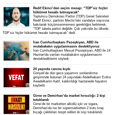
Redif Ekinci’den seçim mesajı: “TDP’siz hiçbir
hükümet hesabı tutmayacak”
Toplumcu Demokrasi Partisi (TDP) Genel Sekreteri
Redif Ekinci, partinin Meclis’teki sandalye sayısına
bakılarak küçümsenmemesi gerektiğini belirterek,
“TDP tabela partisi değildir. Çok yakında bu ülkede,
TDP’siz hiçbir hükümet hesabı tutmayacak” dedi.
İran Cumhurbaşkanı Pezeşkiyan, ABD ile
mutabakatın uygulanmasını destekliyoruz
İran Cumhurbaşkanı Mesud Pezeşkiyan, ABD ile 14
Haziran'da varılan mutabakatın uygulanmasını
desteklediklerini söyledi.
24 yaşında canına kıydı
Gönyeli’de dün gece yaşamını sonlandırma
girişiminde bulunan 24 yaşındaki Abdelhakam Eıdrıs
Awadelkarim Aatif, kaldırıldığı hastanede hayatını
kaybetti.
Girne ve Demirhan’da market hırsızlığı: 2 kişi
tutuklandı
Girne’de bir marketten alkollü içki ve sigara,
Demirhan’da ise bir süpermarketten 2 kutu tıraş
bıçağı çaldıkları tespit edilen iki kişi tutuklandı.