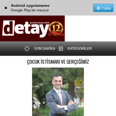
Android uygulamamız
Yükle
Google Play'de mevcut
SON DAKİKA
KATEGORİLER
ÇOCUK İSTİSMARI VE GERÇEĞİMİZ