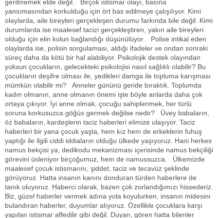
gerilmemek elde değil. Birçok istismar olayı, basına
yansımasından korkulduğu için ört bas edilmeye çalışılıyor. Kimi
olaylarda, aile bireyleri gerçekleşen durumu farkında bile değil. Kimi
durumlarda ise maalesef tacizi gerçekleştiren, yakın aile bireyleri
olduğu için elin kolun bağlandığı düşünülüyor. Polise intikal eden
olaylarda ise, polisin sorgulaması, aldığı ifadeler ve ondan sonraki
süreç daha da kötü bir hal alabiliyor. Psikolojik destek olayından
yoksun çocukların, gelecekteki psikolojisi nasıl sağlıklı olabilir? Bu
çocukların deşifre olması ile, yedikleri damga ile topluma karışması
mümkün olabilir mi? Anneler gününü geride bıraktık. Toplumda
kadın olmanın, anne olmanın önemi işte böyle anlarda daha çok
ortaya çıkıyor. İyi anne olmak, çocuğu sahiplenmek, her türlü
soruna korkusuzca göğüs germek değilse nedir? Üvey babaların,
öz babaların, kardeşlerin taciz haberleri elimize ulaşıyor. Taciz
haberleri bir yana çocuk yaşta, hem kız hem de erkeklerin fuhuş
yaptığı ile ilgili ciddi iddiaların olduğu ülkede yaşıyoruz. Hani herkes
namus bekçisi ya, dedikodu mekanizması içerisinde namus bekçiliği
görevini üsleniyor birçoğumuz, hem de namussuzca. Ülkemizde
maalesef çocuk istismarını, şiddet, taciz ve tecavüz şeklinde
görüyoruz. Hatta insanın kanını donduran türden haberlere de
tanık oluyoruz. Haberci olarak, bazen çok zorlandığımızı hissederiz.
Biz, güzel haberler vermek adına yola koyulurken, insanın midesini
bulandıran haberler, duyumlar alıyoruz. Özellikle çocuklara karşı
yapılan istismar affedilir gibi değil. Duyan, gören hatta bilenler