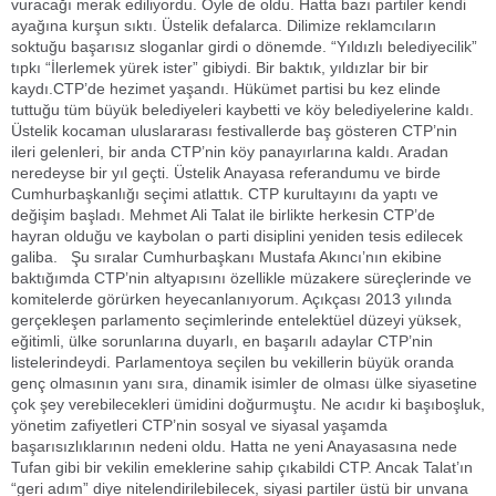
vuracağı merak ediliyordu. Öyle de oldu. Hatta bazı partiler kendi
ayağına kurşun sıktı. Üstelik defalarca. Dilimize reklamcıların
soktuğu başarısız sloganlar girdi o dönemde. “Yıldızlı belediyecilik”
tıpkı “İlerlemek yürek ister” gibiydi. Bir baktık, yıldızlar bir bir
kaydı.CTP’de hezimet yaşandı. Hükümet partisi bu kez elinde
tuttuğu tüm büyük belediyeleri kaybetti ve köy belediyelerine kaldı.
Üstelik kocaman uluslararası festivallerde baş gösteren CTP’nin
ileri gelenleri, bir anda CTP’nin köy panayırlarına kaldı. Aradan
neredeyse bir yıl geçti. Üstelik Anayasa referandumu ve birde
Cumhurbaşkanlığı seçimi atlattık. CTP kurultayını da yaptı ve
değişim başladı. Mehmet Ali Talat ile birlikte herkesin CTP’de
hayran olduğu ve kaybolan o parti disiplini yeniden tesis edilecek
galiba. Şu sıralar Cumhurbaşkanı Mustafa Akıncı’nın ekibine
baktığımda CTP’nin altyapısını özellikle müzakere süreçlerinde ve
komitelerde görürken heyecanlanıyorum. Açıkçası 2013 yılında
gerçekleşen parlamento seçimlerinde entelektüel düzeyi yüksek,
eğitimli, ülke sorunlarına duyarlı, en başarılı adaylar CTP’nin
listelerindeydi. Parlamentoya seçilen bu vekillerin büyük oranda
genç olmasının yanı sıra, dinamik isimler de olması ülke siyasetine
çok şey verebilecekleri ümidini doğurmuştu. Ne acıdır ki başıboşluk,
yönetim zafiyetleri CTP’nin sosyal ve siyasal yaşamda
başarısızlıklarının nedeni oldu. Hatta ne yeni Anayasasına nede
Tufan gibi bir vekilin emeklerine sahip çıkabildi CTP. Ancak Talat’ın
“geri adım” diye nitelendirilebilecek, siyasi partiler üstü bir unvana