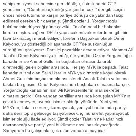
sahipken siyaset sahnesine geri dönüşü, üstelik adeta CTP
yönetiminin, “Cumhurbaşkanlığı yarışından çekil” der gibi seçim
öncesindeki tutumuna karşın partiye dönüşü de yakından takip
edilmesi gereken bir davranış. Şimdi gözler 1. Yorgancıoğlu
hükümetinin düşeceği güne çevrildi. Talat’ın nasıl bir bakanlar
kurulu oluşturacağı ve DP ile yapılacak müzakerelerde ne gibi bir
tavır takınacağı merak ediliyor. İbrelerin Başbakan olarak Ömer
Kalyoncu’yu gösterdiği bir aşamada CTP’de suskunluğun
sürdüğünü görüyoruz. Parti içi pazarlıklar devam ediyor. Mehmet Ali
Talat’ın Ömer Kalyoncu’yu istediği, öte yandan Özkan Yorgancıoğlu
kanadının ise Ahmet Gulle’nin başbakan olmasında artık
diretmediği gelen bilgiler arasında. Her şey MYK ile başladı. Talat
kanadının ismi olan Salih Usar’ın MYK’ya girmesine koşul olarak
Ahmet Gulle’nin başbakan olması istendi. Ancak Talat’ın vetosuna
takılan bu girişim, Ömer Kalyoncu’nun başbakan olmasına karşılık
Yorgancıoğlu kanadının ismi Ali Karavzeirliler’in mali sekreter
olmasını getirdi. Öte yandan partililer arasında konuşulan MYK’nın
çok diklenmeyen, uyumlu isimler olduğu yönünde. Yani yeni
MYK’nın, Talat’a sorun çıkarmayacak, yeni yol haritasında partiyi
daha derli toplu geleceğe taşıyabilecek, iç muhalefet yapmayacak
isimler olduğu ifade ediliyor. Şimdi gözler Talat’ın ne kadar hızlı
davranacağı ve partiyi yeni hükümete nasıl hazırlayacağında.
Sanıyorum bu çalışmalar çok uzun zaman almayacak.