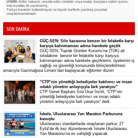
UYARI:
Küfür, hakaret, rencide edici cümleler veya imalar, inançlara saldırı içeren,
imla kuralları ile yazılmamış,
Türkçe karakter kullanılmayan ve büyük harflerle yazılmış yorumlar
onaylanmamaktadır.
SON DAKİKA
GÜÇ-SEN: Silo kazasına benzer bir felaketle karşı
karşıya kalınmaması adına harekete geçtik
GÜÇ-SEN, Toprak Ürünleri Kurumu’na (TÜK) ait
silodakine benzer bir felaketle karşı karşıya
kalınmaması adına harekete geçtiklerini, üyelerinin iş
sağlığı ve güvenliği konusunda bilinçlendirilmesi
amacıyla Gazimağusa Limanı’dan başlayacak eğitimler düzen
“CTP’nin yönettiği belediyeler katılımcı ve insan
odaklı yönetim anlayışıyla fark yaratıyor”
CTP Genel Başkanı Sıla Usar İncirli, “CTP’nin
yönettiği belediyeler katılımcı ve insan odaklı
yönetim anlayışıyla fark yaratıyor” dedi.
İskele, Uluslararası Yarı Maraton Parkuruna
kavuştu
Uluslararası standartlarda onaylanan parkur, 27
Eylül’de ilk kez düzenlenecek İskele Uluslararası
Yarı Maratonu’na ev sahipliği yapacak.