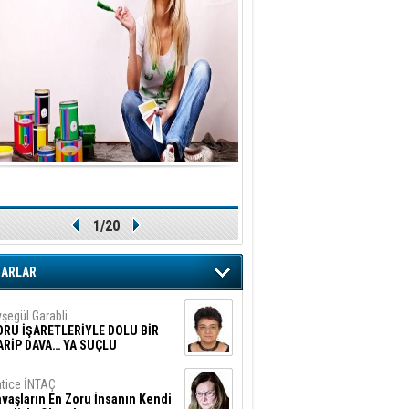
1/20
ZARLAR
şegül Garabli
ORU İŞARETLERİYLE DOLU BİR
ARİP DAVA… YA SUÇLU
EĞİLSE???
tice İNTAÇ
vaşların En Zoru İnsanın Kendi