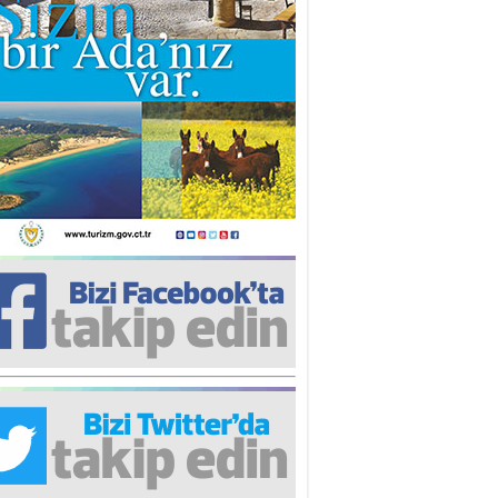
iz TUNCEL
öz göre göre…
ner ULUTAŞ
şallah St. Lois ile Hakkaido
ası gibi olmayız !...
i KİŞMİR
IRSAT VE KORKU
rgut ÇALICI
i Lakırdı da benden!
d. Doç. Ercan HOŞKARA
atırım Yapmazsan Var Olamazsın:
edefteki Kurum Kıb-Tek
na Sarro
şıma gelen skandal olayı