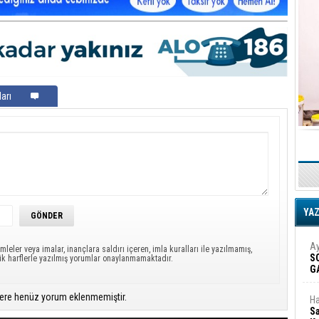
arı
YA
Ay
mleler veya imalar, inançlara saldırı içeren, imla kuralları ile yazılmamış,
S
ük harflerle yazılmış yorumlar onaylanmamaktadır.
G
D
ere henüz yorum eklenmemiştir.
Ha
Sa