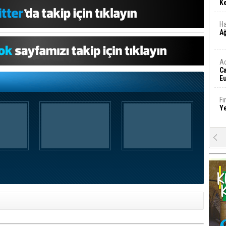
Ke
Ha
A
A
C
Eu
Tü
y
Fı
Y
E
Ba
iş
Ar
2
Fa
S