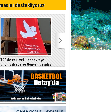
ttı
masını destekliyoruz
TDP’de eski vekiller devreye
Barçın: Hükümet hayat pahalılığını
girdi: 6 ilçede ve Gönyeli’de aday
tam yansıtmayı garanti etmiyor
çıkarılması gündemde