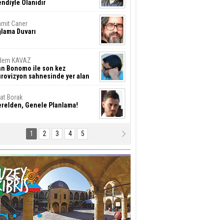
ndiyle Olanıdır
mit Caner
ğlama Duvarı
dem KAVAZ
an Bonomo ile son kez
rovizyon sahnesinde yer alan
rkiye 10 yıl aradan sonra
eniden yarışmaya dönecek mi?
rat Borak
erelden, Genele Planlama!
1
2
3
4
5
rkut YILMABAŞAR
yrak tartışmaları ve ihalesiz
ler!
if Alasya
015 SONRASI VE AKINCI.
tma Baysal
URLAR İÇİ’NDE KOLAYDIR ÖLMEK