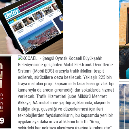
KOCAELİ - Şengül Oymak Kocaeli Büyükşehir
Belediyesince geliştirilen Mobil Elektronik Denetleme
Sistemi (Mobil EDS) aracıyla trafik ihlalleri tespit
edilerek, sürücülere ceza kesilecek. Yaklaşık 225 bin
liraya mal olan proje kapsamında tasarlanan gözlük tipi
kamerayla da aracın giremediği dar sokaklarda hizmet
verilecek. Trafik Hizmetleri Şube Müdürü Mehmet
Akkaya, AA muhabirine yaptığı açıklamada, ulaşımda
trafiğin akışı, güvenliği ve düzenlenmesi için ileri
teknolojilerden faydalandıklarını, bu kapsamda yeni bir
uygulamaya daha imza attıklarını belirtti. "Araç,
şehirdeki her noktaya ulaşılması üzerine kurulmuştur"