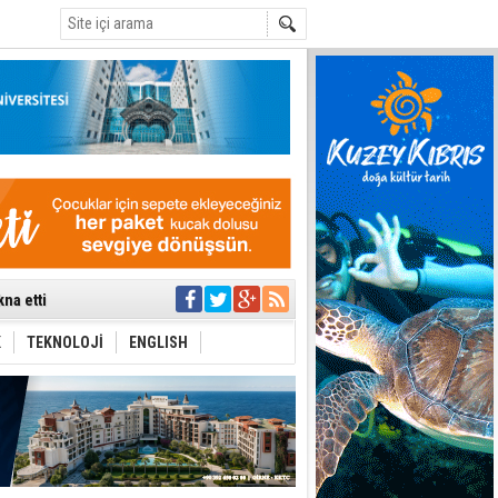
C
na etti
tü toplantıya
’de aday
K
TEKNOLOJİ
ENGLISH
yük ilerleme
ti etmiyor
t hesabı
uygulanmasını
ı