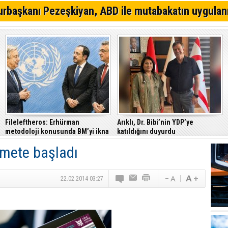
Gazimağusa-Lefkoşa ana yolunda alkollü sürücü takla a
rbaşkanı Pezeşkiyan, ABD ile mutabakatın uygulan
Eğlence mekanına tabanca ile gitti, tutuklandı
Trafik denetimlerinde 520 sürücü rapor edildi
Fileleftheros: Erhürman
Arıklı, Dr. Bibi’nin YDP’ye
metodoloji konusunda BM’yi ikna
katıldığını duyurdu
etti
zmete başladı
22.02.2014 03:27