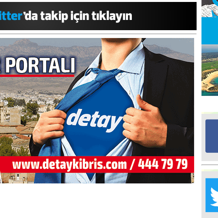
Ed
G
Ta
İn
Ad
Al
F
Tu
İk
Yr
Y
H
Ra
Ba