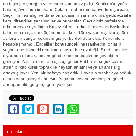
da taşlaşan yüreğim ve onlarca zamansız gidiş. Şehitcan’ın yoğun
bakımı, Aysu’nun imtihanı, Celal’in arabasının bariyerlere çarpası,
Seçkin’in hastalığı ve daha onlarcasının şansı aklıma geldi. Azrail’e
karşı direndiler, şanslıydılar ve buradalar. Geçtiğimiz haftalarda
arka arkaya seyrettiğim Kuzey Kıbrıs Turkcell Tekerlekli Basketbol
takımının maçlarını düşündüm bu kez. Tüm yaşanmışlıklara, tüm
acılara bir sünger çekmem gibiydi bu deli dolu ekip. Kendimle iç
hesaplaşmamdı. Engelliler konusundaki hassasiyetim, onların
yaşam enerjisindeki detokstan başka bir şey değil. Şimdi melekler
diyarında olanlara selam göndermekten başka bir şey elden
gelmiyor. Yaslı ailelerine baş sağlığı, bir Fatiha ve soğuk çukura
atılan birkaç kürek toprak ile hayatın anlamı veya anlamsızlığı
ortaya çıkıyor. Yeni bir haftaya başladık. Havanın sıcak veya soğuk
olmasından şikayet etmeyin. Yaşamın insana verilmiş en güzel
armağan olduğu gerçeği ile yüzleşin …
Yorumlar