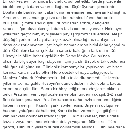
Bir çok kez ayni ortamda bulunduk, sohbet ettik. Kardeşi Özge ile
bir dönem çok daha yakın odluğumu düşünüyorum şimdilerde.
Dostları ile bağlılığına, yakınlığına, enerjisine hep hayran kalmıştım.
Aradan uzun zaman geçti ve aniden rahatsızlığının haberi ile
buluştuk. İçimize ateş düştü. Bir noktadan sonra, gençlerin
rahatsızlığını duydukça çok daha fazla canımız yanıyor. Hele ayni
yollardan geçtiğimiz, ayni şeyleri paylaştığımızı fark edince, Ateşin
düştüğü yerlere, o hayatlara çok uzak olmadığımızı anlayınca,
daha çok zorlanıyoruz. İşte böyle zamanlardan birini daha yaşadım
dün. Ölümlere karşı, çok daha çaresiz kaldığımı fark ettim. Dün,
Hüseyin’in ölüm haberi geldiğinde Detay Medya Grubu’nda
ofisimde bilgisayar başındaydım. İçim yandı. Birçok ortak dostumuz
olduğunu düşündüm. Günlerdir kampanyalar yapılıyordu ve bizde
karınca kararınca bu etkinliklere destek olmaya çalışıyorduk.
Maalesef olmadı. Yetişemedik, daha fazla direnemedi. Üniversite
yıllarım aklıma geldi. Hüseyin’in dans edişlerini, deli dolu arkadaş
ortamını düşündüm. Sonra bir bir yitirdiğim arkadaşlarım aklıma
geldi. Arzu’nun yemyeşil gözlerini ve ölümünden yaklaşık 1-2 saat
önceki konuşmamızı. Polat’ın kansere daha fazla direnemediğinin
haberinin gelişini, Kaan’ın şarkı söylemesini, Birşen’in gülüşü ve
hastane yatağındaki hallerini, Banu ile kan vermek için gittiğimiz
kan bankası önündeki utangaçlığını… Kimisi kanser, kimisi trafik
kazası veya farklı nedenlerden dolayı yaşanan ölümlerdi. Tüm
gençti, Tümünün yaşam süresi dolmamıştı aslında. Tümünde daha