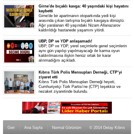
Girne'de bıçaklı kavga: 40 yaşındaki kişi hayatını
kaybetti
Girne'de bir apartmanın otoparkında yedi kişi
arasında çıkan tartışma bıçaklı kavgaya dönüştü.
Ağır yaralanan 40 yaşındaki Nizam Allanazarov
kaldırıldığı hastanede yaşamını yitirdi.
UBP, DP ve YDP anlaşamadı!
UBP, DP ve YDP, yerel seçimlerle genel seçimlerin
aynı gün yapılıp yapılmayacağı ile karma oyun
kaldırılmasına ilişkin henüz ortak bir karar
alınmadığını açıkladı.
Kıbrıs Türk Polis Mensupları Derneği, CTP’yi
ziyaret etti
Kıbrıs Türk Polis Mensupları Derneği heyeti,
Cumhuriyetçi Türk Partisi’ne (CTP) teşekkür ve
nezaket ziyaretinde bulundu.
Geri
Ana Sayfa
Normal Görünüm
© 2014 Detay Kıbrıs