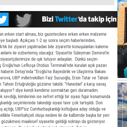
in erken start alması, biz gazetecilere erken erken malzeme
ye başladı. Açıkçası 1-2 ay sonra seçim haberlerinden,
tık bir ziyaret yapılmadan bile ziyarette konuşulanları kaleme
m anlamı ile ezberlemiş olacağız. Siyasette Süleyman Demirel’in
siyasetçilerimize de ışık tutuyor anlaşılan. Dünkü seçim
 Eroğlu'nun Lefkoşa Otobüs Terminali’nde kurulan açık pazarı
k haberin Detay'ında "Eroğlu’na Bayındırlık ve Ulaştırma Bakanı
rova, UBP milletvekilleri Faiz Sucuoğlu, Ersin Tatar ve Tahsin
de Tahsin Ertuğruloğlu gözüme takıldı. "Hanedan" a karşı savaş
çalışıyor? diye kendi kendime sormaktan geri duramadım.
 sevdiği, kimilerinin ise nefret ettiği bir siyasi figür konumunda
nlığı seçimlerinde takındığı siyasi tavır çok tartışıldı. Don
aş açtığı, UBP’siz Cumhurbaşkanlığı koltuğuna aday olduğu ve
ellikle Fenerbahçeli oluşu nedeni ile de kalbimde başka bir yeri
de gözükmesi maalesef siyasetin geldiği noktayı da gösteriyor.