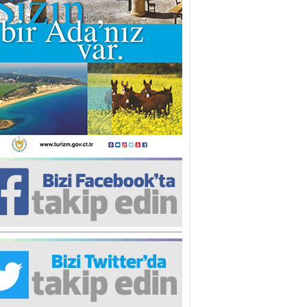
iz TUNCEL
öz göre göre…
ner ULUTAŞ
şallah St. Lois ile Hakkaido
ası gibi olmayız !...
i KİŞMİR
IRSAT VE KORKU
rgut ÇALICI
i Lakırdı da benden!
d. Doç. Ercan HOŞKARA
atırım Yapmazsan Var Olamazsın:
edefteki Kurum Kıb-Tek
na Sarro
şıma gelen skandal olayı