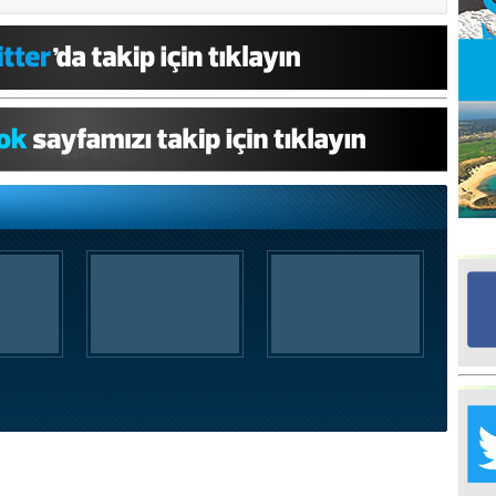
Ed
G
Ta
İn
Ad
Al
F
Tu
İk
Yr
Y
H
Ra
Ba