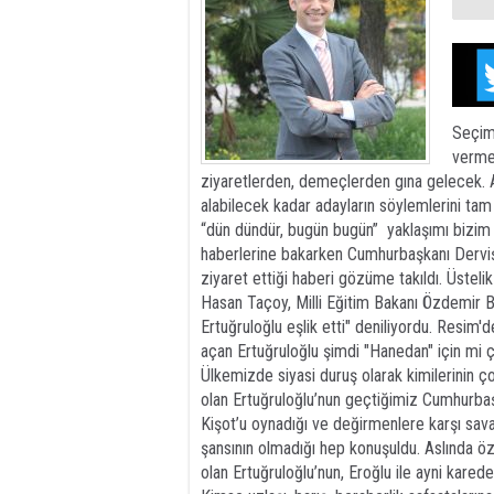
Seçim
verme
ziyaretlerden, demeçlerden gına gelecek. Ar
alabilecek kadar adayların söylemlerini ta
“dün dündür, bugün bugün” yaklaşımı bizim 
haberlerine bakarken Cumhurbaşkanı Derviş
ziyaret ettiği haberi gözüme takıldı. Üsteli
Hasan Taçoy, Milli Eğitim Bakanı Özdemir Be
Ertuğruloğlu eşlik etti" deniliyordu. Resim'
açan Ertuğruloğlu şimdi "Hanedan" için mi 
Ülkemizde siyasi duruş olarak kimilerinin çok
olan Ertuğruloğlu’nun geçtiğimiz Cumhurbaşka
Kişot’u oynadığı ve değirmenlere karşı sav
şansının olmadığı hep konuşuldu. Aslında öz
olan Ertuğruloğlu’nun, Eroğlu ile ayni kare