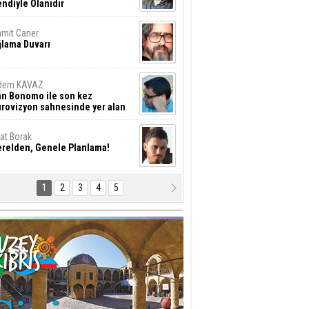
ndiyle Olanıdır
mit Caner
ğlama Duvarı
dem KAVAZ
an Bonomo ile son kez
rovizyon sahnesinde yer alan
rkiye 10 yıl aradan sonra
eniden yarışmaya dönecek mi?
rat Borak
erelden, Genele Planlama!
1
2
3
4
5
rkut YILMABAŞAR
yrak tartışmaları ve ihalesiz
ler!
if Alasya
015 SONRASI VE AKINCI.
tma Baysal
URLAR İÇİ’NDE KOLAYDIR ÖLMEK