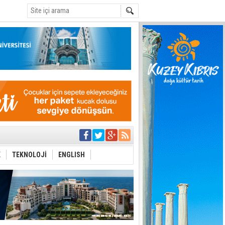
C
ı yönetim
K
TEKNOLOJİ
ENGLISH
eri arasında
i Şiddet Yasası
ti
i