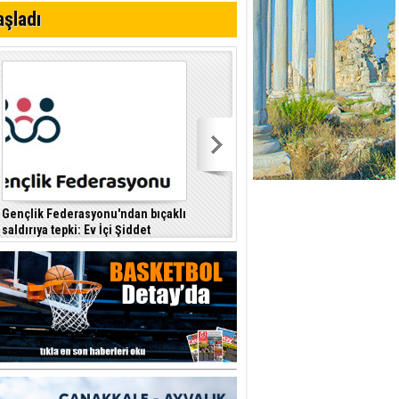
aşladı
 planlayan
Gençlik Federasyonu'ndan bıçaklı
Kıbrıs Türk Polis Mensupları
saldırıya tepki: Ev İçi Şiddet
Derneği, CTP’yi ziyaret etti
F
Yasası hayata geçirilmeli