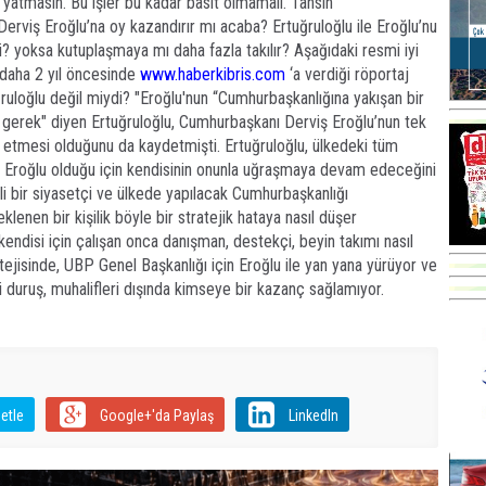
a yatmasın. Bu işler bu kadar basit olmamalı. Tahsin
Derviş Eroğlu’na oy kazandırır mı acaba? Ertuğruloğlu ile Eroğlu’nu
? yoksa kutuplaşmaya mı daha fazla takılır? Aşağıdaki resmi iyi
 daha 2 yıl öncesinde
www.haberkibris.com
‘a verdiği röportaj
ğruloğlu değil miydi? "Eroğlu'nun “Cumhurbaşkanlığına yakışan bir
 gerek" diyen Ertuğruloğlu, Cumhurbaşkanı Derviş Eroğlu’nun tek
etmesi olduğunu da kaydetmişti. Ertuğruloğlu, ülkedeki tüm
 Eroğlu olduğu için kendisinin onunla uğraşmaya devam edeceğini
i bir siyasetçi ve ülkede yapılacak Cumhurbaşkanlığı
lenen bir kişilik böyle bir stratejik hataya nasıl düşer
endisi için çalışan onca danışman, destekçi, beyin takımı nasıl
atejisinde, UBP Genel Başkanlığı için Eroğlu ile yan yana yürüyor ve
i duruş, muhalifleri dışında kimseye bir kazanç sağlamıyor.
etle
Google+'da Paylaş
LinkedIn