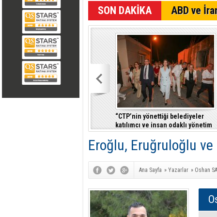
SON DAKİKA
ABD ve İran
“CTP’nin yönettiği belediyeler
katılımcı ve insan odaklı yönetim
anlayışıyla fark yaratıyor”
Eroğlu, Eruğruloğlu v
Ana Sayfa
»
Yazarlar
»
Oshan SA
O