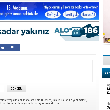
arı
YA
Ay
S
G
D
mleler veya imalar, inançlara saldırı içeren, imla kuralları ile yazılmamış,
Ha
ük harflerle yazılmış yorumlar onaylanmamaktadır.
Sa