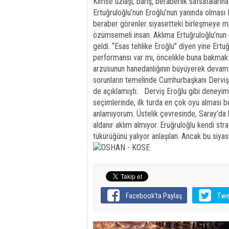
Kimse uzlaşı, barış, beraberlik safsataların
Ertuğruloğlu’nun Eroğlu’nun yanında olması 
beraber görenler siyasetteki birleşmeye mi
özümsemeli insan. Aklıma Ertuğruloğlu’nun
geldi. “Esas tehlike Eroğlu” diyen yine Ertu
performansı var mı, öncelikle buna bakmak
arzusunun hanedanlığının büyüyerek devam 
sorunların temelinde Cumhurbaşkanı Derviş
de açıklamıştı. Derviş Eroğlu gibi deneyiml
seçimlerinde, ilk turda en çok oyu alması bek
anlamıyorum. Üstelik çevresinde, Saray’da k
aldanır aklım almıyor. Eruğruloğlu kendi str
tükürüğünü yalıyor anlaşılan. Ancak bu siyas
Facebook'ta Paylaş
Twe