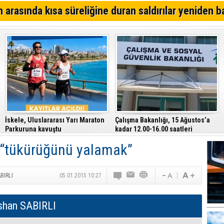
64. Geleneksel Mehmetçik Üzüm Festivali başladı
 arasında kısa süreliğine duran saldırılar yeniden b
Özersay, DAÜ-SEN yetkilileriyle bir araya geldi
Çeler: Yükseköğretimde günü kurtaran değil, geleceği
politikalara ihtiyaç var
İskele, Uluslararası Yarı Maraton
Çalışma Bakanlığı, 15 Ağustos’a
Parkuruna kavuştu
kadar 12.00-16.00 saatleri
arasında güneş altında çalışmayı
e “tükürüğünü yalamak”
yasakladı
BIRLI
05.01.2015 10:27
shan SABIRLI