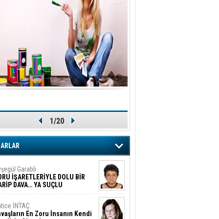
1/20
ZARLAR
şegül Garabli
ORU İŞARETLERİYLE DOLU BİR
ARİP DAVA… YA SUÇLU
EĞİLSE???
tice İNTAÇ
vaşların En Zoru İnsanın Kendi