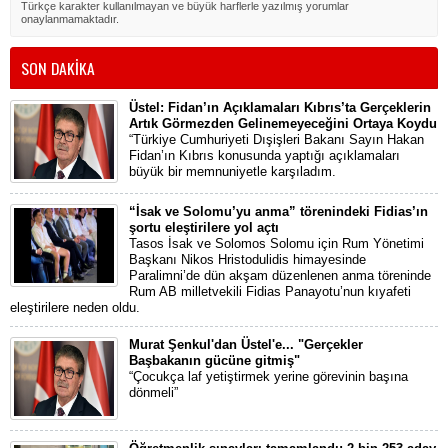
Türkçe karakter kullanılmayan ve büyük harflerle yazılmış yorumlar
onaylanmamaktadır.
SON DAKİKA
Üstel: Fidan’ın Açıklamaları Kıbrıs’ta Gerçeklerin
Artık Görmezden Gelinemeyeceğini Ortaya Koydu
“Türkiye Cumhuriyeti Dışişleri Bakanı Sayın Hakan
Fidan’ın Kıbrıs konusunda yaptığı açıklamaları
büyük bir memnuniyetle karşıladım.
“İsak ve Solomu’yu anma” törenindeki Fidias’ın
şortu eleştirilere yol açtı
Tasos İsak ve Solomos Solomu için Rum Yönetimi
Başkanı Nikos Hristodulidis himayesinde
Paralimni’de dün akşam düzenlenen anma töreninde
Rum AB milletvekili Fidias Panayotu’nun kıyafeti
eleştirilere neden oldu.
Murat Şenkul'dan Üstel'e... "Gerçekler
Başbakanın gücüne gitmiş"
“Çocukça laf yetiştirmek yerine görevinin başına
dönmeli”