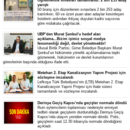
Öğretmenlik sınavları tamamlandı: 2 bin 253 aday
yarıştı
50 branş için düzenlenen sınavlara 2 bin 253 aday
katılırken, 60 ve üzeri puan alan adaylar kesinleşen
listelerin ardından ihtiyaç duyulan kadro sayısına
göre mülakata çağrılacak.
UBP'den Murat Şenkul'u hedef alan
açıklama...Bizim işimiz sosyal medya
fenomenliği değil, devlet yönetmektir!
Ulusal Birlik Partisi, Girne Belediye Başkanı Murat
Şenkul’un hükümete yönelik açıklamalarına tepki
göstererek, hükümetin ve devlet kurumlarının
görevlerinin başında olduğunu ifade etti.
Metehan 2. Etap Kanalizasyon Yapım Projesi için
sözleşme imzalandı
Lefkoşa Türk Belediyesi’nin (LTB) Metehan 2. Etap
Kanalizasyon Yapım Projesi için ihale süreci
tamamlandı ve sözleşme imzalandı.
Derinya Geçiş Kapısı’nda geçişler normale döndü
Rum eylemcilerin toplanması nedeniyle emniyet
tedbiri olarak geçişlerin durdurulduğu Derinya Geçiş
Kapısı’nda ulaşım yeniden normale döndü. Polis,
geçişlerin saat 12.30 itibarıyla normale döndüğünü
açıkladı.