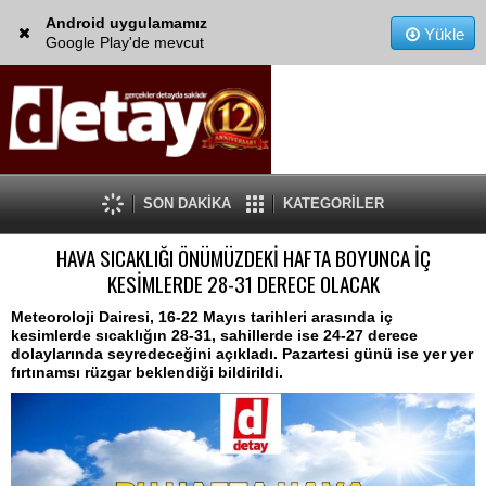
Android uygulamamız
Yükle
Google Play'de mevcut
SON DAKİKA
KATEGORİLER
HAVA SICAKLIĞI ÖNÜMÜZDEKİ HAFTA BOYUNCA İÇ
KESİMLERDE 28-31 DERECE OLACAK
Meteoroloji Dairesi, 16-22 Mayıs tarihleri arasında iç
kesimlerde sıcaklığın 28-31, sahillerde ise 24-27 derece
dolaylarında seyredeceğini açıkladı. Pazartesi günü ise yer yer
fırtınamsı rüzgar beklendiği bildirildi.