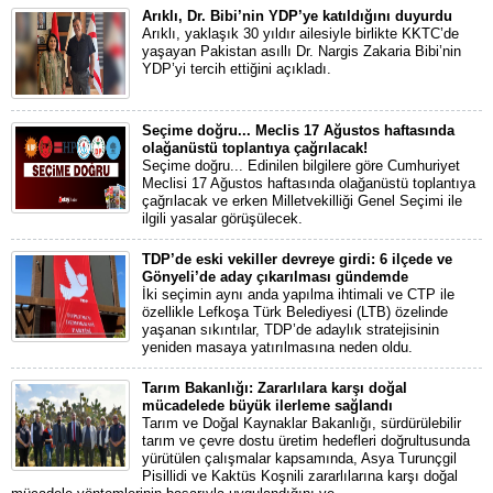
Arıklı, Dr. Bibi’nin YDP’ye katıldığını duyurdu
Arıklı, yaklaşık 30 yıldır ailesiyle birlikte KKTC’de
yaşayan Pakistan asıllı Dr. Nargis Zakaria Bibi’nin
YDP’yi tercih ettiğini açıkladı.
Seçime doğru... Meclis 17 Ağustos haftasında
olağanüstü toplantıya çağrılacak!
Seçime doğru... Edinilen bilgilere göre Cumhuriyet
Meclisi 17 Ağustos haftasında olağanüstü toplantıya
çağrılacak ve erken Milletvekilliği Genel Seçimi ile
ilgili yasalar görüşülecek.
TDP’de eski vekiller devreye girdi: 6 ilçede ve
Gönyeli’de aday çıkarılması gündemde
İki seçimin aynı anda yapılma ihtimali ve CTP ile
özellikle Lefkoşa Türk Belediyesi (LTB) özelinde
yaşanan sıkıntılar, TDP’de adaylık stratejisinin
yeniden masaya yatırılmasına neden oldu.
Tarım Bakanlığı: Zararlılara karşı doğal
mücadelede büyük ilerleme sağlandı
Tarım ve Doğal Kaynaklar Bakanlığı, sürdürülebilir
tarım ve çevre dostu üretim hedefleri doğrultusunda
yürütülen çalışmalar kapsamında, Asya Turunçgil
Pisillidi ve Kaktüs Koşnili zararlılarına karşı doğal