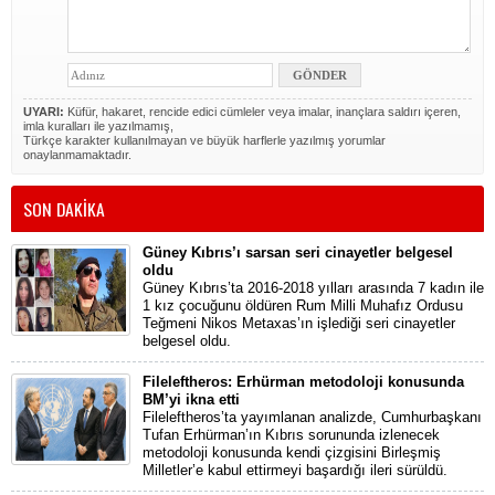
UYARI:
Küfür, hakaret, rencide edici cümleler veya imalar, inançlara saldırı içeren,
imla kuralları ile yazılmamış,
Türkçe karakter kullanılmayan ve büyük harflerle yazılmış yorumlar
onaylanmamaktadır.
SON DAKİKA
Güney Kıbrıs’ı sarsan seri cinayetler belgesel
oldu
Güney Kıbrıs’ta 2016-2018 yılları arasında 7 kadın ile
1 kız çocuğunu öldüren Rum Milli Muhafız Ordusu
Teğmeni Nikos Metaxas’ın işlediği seri cinayetler
belgesel oldu.
Fileleftheros: Erhürman metodoloji konusunda
BM’yi ikna etti
Fileleftheros’ta yayımlanan analizde, Cumhurbaşkanı
Tufan Erhürman’ın Kıbrıs sorununda izlenecek
metodoloji konusunda kendi çizgisini Birleşmiş
Milletler’e kabul ettirmeyi başardığı ileri sürüldü.