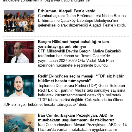
mücadele yöntemlerinin başarıyla uygulandığını ve
Erhürman, Alagadi Fest'e katıldı
Cumhurbaşkanı Tufan Erhürman, eşi Nilden Bektaş
Erhürman ile Çatalköy-Esentepe Belediyesi’nin
geleneksel olarak düzenlediği Alagadi Fest'e katıldı.
Barçın: Hükümet hayat pahalılığını tam
yansıtmayı garanti etmiyor
CTP Milletvekili Devrim Barçın, Maliye Bakanlığı
tarafından hazırlanan ve Resmi Gazete’de
yayımlanan 2027-2029 Orta Vadeli Mali Plan
üzerinden hükümete eleştirilerde bulundu.
Redif Ekinci’den seçim mesajı: “TDP’siz hiçbir
hükümet hesabı tutmayacak”
Toplumcu Demokrasi Partisi (TDP) Genel Sekreteri
Redif Ekinci, partinin Meclis’teki sandalye sayısına
bakılarak küçümsenmemesi gerektiğini belirterek,
“TDP tabela partisi değildir. Çok yakında bu ülkede,
TDP’siz hiçbir hükümet hesabı tutmayacak” dedi.
İran Cumhurbaşkanı Pezeşkiyan, ABD ile
mutabakatın uygulanmasını destekliyoruz
İran Cumhurbaşkanı Mesud Pezeşkiyan, ABD ile 14
Haziran'da varılan mutabakatın uygulanmasını