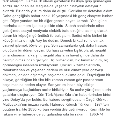
fark etmiştim. Gamze ilk olarak gazetenin baskıya girip girmediğini
sordu. Ardından ise Mağusa’da yaşanan cinayetin detaylarını
aktardı. Bir anda yüzüm daha da düştü. Gerildim ve detayları aldım.
Daha gençliğinin baharındaki 19 yaşındaki bir genç cinayete kurban
gitti. Diğer yandan ise bir diğer gencin hayatı karardı. Yeni güne
merhaba demem işte bu şekilde oldu. Sabah saatlerinde ofise
geldiğimde sosyal medyada elektrik trafo direğine asılmış olarak
duran bir köpeğin görüntüsü ile buluştum. Sadist ruhlu birileri bir
köpeği infaz etmişti. Vay be dedim. Demek ki katil ruhlu olmak,
cinayet işlemek böyle bir şey. Son zamanlarda çok daha hassas
olduğum bir dönemdeyim. Bu hassasiyetim kişilik olarak negatif
birisi olmamama karşın, negatif olayların hayat içinde daha da
belirgin olmasından geçiyor. Hiç bilmediğim, hiç tanımadığım, hiç
görmediğim insanlara üzülüyorum. Çocukluk zamanlarımda,
rahatsızlanan ve yaşlanan dedem ve olur olmaz yere gözyaşı
dökmesi, aniden ağlamaya başlaması aklıma geldi. Duyduğum bir
hikaye, gördüğüm bir film bile zaman zaman göz pınarlarımın
boşalmasına neden oluyor. Sanıyorum insan büyüdükçe,
yaşlanmaya başladıkça acılar biriktiriyor. Bu acılar yüreğinde derin
çatlaklar oluşturuyor. Dün Türk Ajansı Kıbrıs’ın haberlerinden birisi
yine Detay’da yer buldu. Bu habere sevgili dostum Özgül Gürkut
Mutluyakalı’nın imzası vardı. Haberde Kıbrıslı Türklerin, 1974’ten
bugüne trafikte 1830 kurban verdiği dile getiriliyordu. Kesinlikle bu
rakam yine haberde de vurgulandığı gibi bu rakamın 1963-74