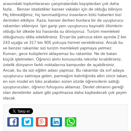
arasındaki toplumlararası çatışmalardaki kayıplardan çok daha
fazla… Benzer istatistikler kanser vakaları için de olduğu biliniyor.
Hiç bilmediğimiz, hiç tanımadığımız insanların kötü haberleri bizi
derinden etkiliyor. Kaza, kanser derken bunlara bir de uyuşturucu
rakamları ekleniyor. İşin garip yanı uyuşturucu kaynaklı ölümlerin
olduğu bir ülkede biz havanda su dövüyoruz. Turizm memleketi
olduğunuzu iddia edebilirsiniz. Ercan’da yalnızca ekim ayında 2 bin
243 uçağa ve 317 bin 905 yolcuya hizmet verebilirsiniz. Ancak bu
ve benzer rakamlar sizi turizm memleketi yapmaya yetmez.
Kumarı, gece kulüplerini aklayamaz bu rakamlar. Ne de batan
küçük işletmeleri. Öğrenci alımı konusunda rekorlar kırabilirsiniz,
üstelik dünyanın farklı noktalarına kampusler de açabilirsiniz.
Ancak, bu da sizi eğitim adası yapmaz. Bu rakamlar da sırf adaya
uyuşturucu satmaya gelen, parmağım kalınlığında altın zincir takan,
en son model en lüks arabaları süren sözde öğrencilerin sattığı
uyuşturucuları, öğrenci fuhuşunu aklamaz. Devlet olmanın gereği
olan denetimler adam gibi yapılmazsa daha kaybedecek çok şeyim
olacak.