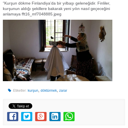
“Kurşun dökme Finlandiya’da bir yılbaşı geleneğidir. Finliler,
kurşunun aldığı şekillere bakarak yeni yılın nasıl geçeceğini
anlamaya fft16_mf7048885.jpeg
,
,
Etiketler:
kurşun
döktürmek
zarar