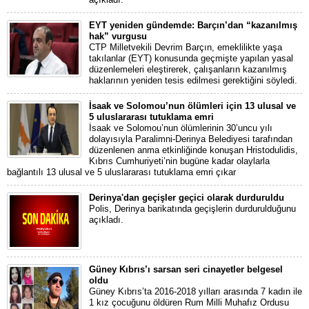
EYT yeniden gündemde: Barçın’dan “kazanılmış
hak” vurgusu
CTP Milletvekili Devrim Barçın, emeklilikte yaşa
takılanlar (EYT) konusunda geçmişte yapılan yasal
düzenlemeleri eleştirerek, çalışanların kazanılmış
haklarının yeniden tesis edilmesi gerektiğini söyledi.
İsaak ve Solomou’nun ölümleri için 13 ulusal ve
5 uluslararası tutuklama emri
İsaak ve Solomou’nun ölümlerinin 30’uncu yılı
dolayısıyla Paralimni-Derinya Belediyesi tarafından
düzenlenen anma etkinliğinde konuşan Hristodulidis,
Kıbrıs Cumhuriyeti’nin bugüne kadar olaylarla
bağlantılı 13 ulusal ve 5 uluslararası tutuklama emri çıkar
Derinya'dan geçişler geçici olarak durduruldu
Polis, Derinya barikatında geçişlerin durdurulduğunu
açıkladı.
Güney Kıbrıs’ı sarsan seri cinayetler belgesel
oldu
Güney Kıbrıs’ta 2016-2018 yılları arasında 7 kadın ile
1 kız çocuğunu öldüren Rum Milli Muhafız Ordusu