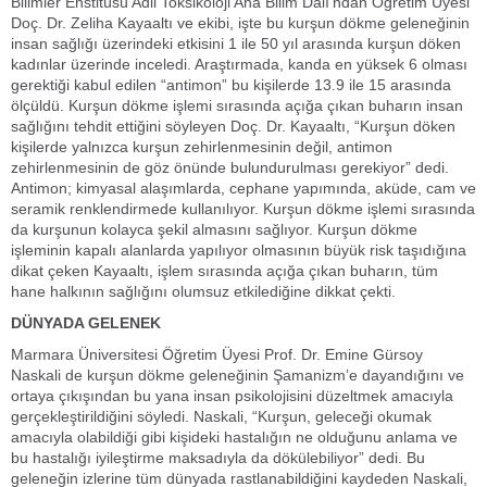
Bilimler Enstitüsü Adli Toksikoloji Ana Bilim Dalı’ndan Öğretim Üyesi
Doç. Dr. Zeliha Kayaaltı ve ekibi, işte bu kurşun dökme geleneğinin
insan sağlığı üzerindeki etkisini 1 ile 50 yıl arasında kurşun döken
kadınlar üzerinde inceledi. Araştırmada, kanda en yüksek 6 olması
gerektiği kabul edilen “antimon” bu kişilerde 13.9 ile 15 arasında
ölçüldü. Kurşun dökme işlemi sırasında açığa çıkan buharın insan
sağlığını tehdit ettiğini söyleyen Doç. Dr. Kayaaltı, “Kurşun döken
kişilerde yalnızca kurşun zehirlenmesinin değil, antimon
zehirlenmesinin de göz önünde bulundurulması gerekiyor” dedi.
Antimon; kimyasal alaşımlarda, cephane yapımında, aküde, cam ve
seramik renklendirmede kullanılıyor. Kurşun dökme işlemi sırasında
da kurşunun kolayca şekil almasını sağlıyor. Kurşun dökme
işleminin kapalı alanlarda yapılıyor olmasının büyük risk taşıdığına
dikat çeken Kayaaltı, işlem sırasında açığa çıkan buharın, tüm
hane halkının sağlığını olumsuz etkilediğine dikkat çekti.
DÜNYADA GELENEK
Marmara Üniversitesi Öğretim Üyesi Prof. Dr. Emine Gürsoy
Naskali de kurşun dökme geleneğinin Şamanizm’e dayandığını ve
ortaya çıkışından bu yana insan psikolojisini düzeltmek amacıyla
gerçekleştirildiğini söyledi. Naskali, “Kurşun, geleceği okumak
amacıyla olabildiği gibi kişideki hastalığın ne olduğunu anlama ve
bu hastalığı iyileştirme maksadıyla da dökülebiliyor” dedi. Bu
geleneğin izlerine tüm dünyada rastlanabildiğini kaydeden Naskali,