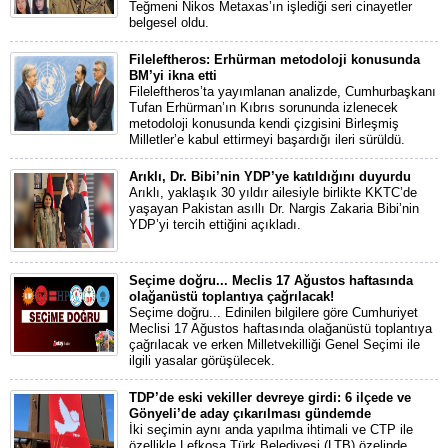
Teğmeni Nikos Metaxas’ın işlediği seri cinayetler
belgesel oldu.
Fileleftheros: Erhürman metodoloji konusunda
BM’yi ikna etti
Fileleftheros’ta yayımlanan analizde, Cumhurbaşkanı
Tufan Erhürman’ın Kıbrıs sorununda izlenecek
metodoloji konusunda kendi çizgisini Birleşmiş
Milletler’e kabul ettirmeyi başardığı ileri sürüldü.
Arıklı, Dr. Bibi’nin YDP’ye katıldığını duyurdu
Arıklı, yaklaşık 30 yıldır ailesiyle birlikte KKTC’de
yaşayan Pakistan asıllı Dr. Nargis Zakaria Bibi’nin
YDP’yi tercih ettiğini açıkladı.
Seçime doğru... Meclis 17 Ağustos haftasında
olağanüstü toplantıya çağrılacak!
Seçime doğru... Edinilen bilgilere göre Cumhuriyet
Meclisi 17 Ağustos haftasında olağanüstü toplantıya
çağrılacak ve erken Milletvekilliği Genel Seçimi ile
ilgili yasalar görüşülecek.
TDP’de eski vekiller devreye girdi: 6 ilçede ve
Gönyeli’de aday çıkarılması gündemde
İki seçimin aynı anda yapılma ihtimali ve CTP ile
özellikle Lefkoşa Türk Belediyesi (LTB) özelinde