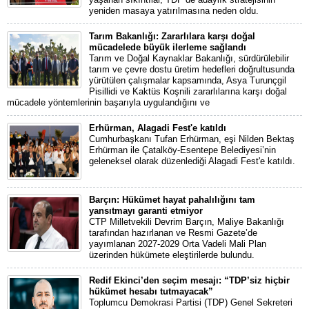
yeniden masaya yatırılmasına neden oldu.
Tarım Bakanlığı: Zararlılara karşı doğal
mücadelede büyük ilerleme sağlandı
Tarım ve Doğal Kaynaklar Bakanlığı, sürdürülebilir
tarım ve çevre dostu üretim hedefleri doğrultusunda
yürütülen çalışmalar kapsamında, Asya Turunçgil
Pisillidi ve Kaktüs Koşnili zararlılarına karşı doğal
mücadele yöntemlerinin başarıyla uygulandığını ve
Erhürman, Alagadi Fest'e katıldı
Cumhurbaşkanı Tufan Erhürman, eşi Nilden Bektaş
Erhürman ile Çatalköy-Esentepe Belediyesi’nin
geleneksel olarak düzenlediği Alagadi Fest'e katıldı.
Barçın: Hükümet hayat pahalılığını tam
yansıtmayı garanti etmiyor
CTP Milletvekili Devrim Barçın, Maliye Bakanlığı
tarafından hazırlanan ve Resmi Gazete’de
yayımlanan 2027-2029 Orta Vadeli Mali Plan
üzerinden hükümete eleştirilerde bulundu.
Redif Ekinci’den seçim mesajı: “TDP’siz hiçbir
hükümet hesabı tutmayacak”
Toplumcu Demokrasi Partisi (TDP) Genel Sekreteri