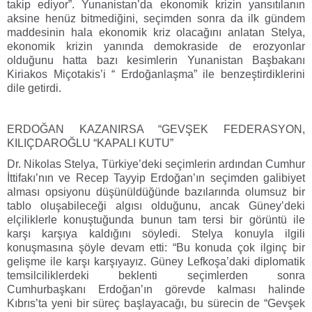
takip ediyor”. Yunanistan’da ekonomik krizin yansıtılanın
aksine henüz bitmediğini, seçimden sonra da ilk gündem
maddesinin hala ekonomik kriz olacağını anlatan Stelya,
ekonomik krizin yanında demokraside de erozyonlar
olduğunu hatta bazı kesimlerin Yunanistan Başbakanı
Kiriakos Miçotakis’i “ Erdoğanlaşma” ile benzeştirdiklerini
dile getirdi.
ERDOĞAN KAZANIRSA “GEVŞEK FEDERASYON,
KILIÇDAROĞLU “KAPALI KUTU”
Dr. Nikolas Stelya, Türkiye’deki seçimlerin ardından Cumhur
İttifakı’nın ve Recep Tayyip Erdoğan’ın seçimden galibiyet
alması opsiyonu düşünüldüğünde bazılarında olumsuz bir
tablo oluşabileceği algısı olduğunu, ancak Güney’deki
elçiliklerle konuştuğunda bunun tam tersi bir görüntü ile
karşı karşıya kaldığını söyledi. Stelya konuyla ilgili
konuşmasına şöyle devam etti: “Bu konuda çok ilginç bir
gelişme ile karşı karşıyayız. Güney Lefkoşa’daki diplomatik
temsilciliklerdeki beklenti seçimlerden sonra
Cumhurbaşkanı Erdoğan’ın görevde kalması halinde
Kıbrıs’ta yeni bir süreç başlayacağı, bu sürecin de “Gevşek