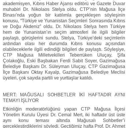
akademisyen, Kıbrıs Haber Ajansı editörü ve Gazete Duvar
muhabiri Dr. Nikolaos Stelya oldu. CTP’nin Mağusa İlçe
Binası’nda yoğun bir katılımla gerçekleşen söyleşinin
konusu, “Türkiye ve Yunanistan Seçimleri Sonrasında Kıbrıs
ve Doğu Akdeniz” oldu. Dr. Nikolaos Stelya hem Türkiye
hem de Yunanistan’ın seçim atmosferi ile ilgili bilgiler
paylaştı, görüşlerini sundu. Stelya, Türkiye’deki seçimlerin
ardından olası her durumda Kıbrıs konusu açısından
olabileceklerle ilgili edindiği bilgileri de paylaştı. Söyleşiye,
CTP Mağusa Milletvekilleri Teberrüken Uluçay, Şifa
Çolakoğlu, Eski Başbakan Ferdi Sabit Soyer, Gazimağusa
Belediye Başkanı Dr. Süleyman Uluçay, CTP Gazimağusa
İlçe Başkanı Oktay Kayalp, Gazimağusa Belediye Meclisi
üyeleri, çok sayıda partili ve yurttaşlar katıldı.
MERT: MAĞUSALI SOHBETLER İKİ HAFTADIR AYNI
TEMAYI İŞLİYOR
Etkinliğin moderatörlüğünü yapan CTP Mağusa İlçesi
Yönetim Kurulu Üyesi Dr. Cemal Mert, iki haftadır üst üste
aynı konu teması altında Mağusalı Sohbetler’i
gerçekleştirdiklerini söyledi. Geçtiğimiz hafta Prof. Dr. Ahmet