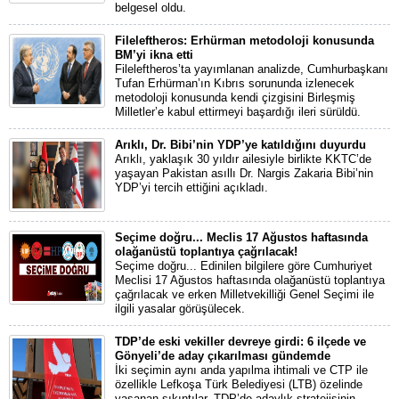
belgesel oldu.
Fileleftheros: Erhürman metodoloji konusunda
BM’yi ikna etti
Fileleftheros’ta yayımlanan analizde, Cumhurbaşkanı
Tufan Erhürman’ın Kıbrıs sorununda izlenecek
metodoloji konusunda kendi çizgisini Birleşmiş
Milletler’e kabul ettirmeyi başardığı ileri sürüldü.
Arıklı, Dr. Bibi’nin YDP’ye katıldığını duyurdu
Arıklı, yaklaşık 30 yıldır ailesiyle birlikte KKTC’de
yaşayan Pakistan asıllı Dr. Nargis Zakaria Bibi’nin
YDP’yi tercih ettiğini açıkladı.
Seçime doğru... Meclis 17 Ağustos haftasında
olağanüstü toplantıya çağrılacak!
Seçime doğru... Edinilen bilgilere göre Cumhuriyet
Meclisi 17 Ağustos haftasında olağanüstü toplantıya
çağrılacak ve erken Milletvekilliği Genel Seçimi ile
ilgili yasalar görüşülecek.
TDP’de eski vekiller devreye girdi: 6 ilçede ve
Gönyeli’de aday çıkarılması gündemde
İki seçimin aynı anda yapılma ihtimali ve CTP ile
özellikle Lefkoşa Türk Belediyesi (LTB) özelinde
yaşanan sıkıntılar, TDP’de adaylık stratejisinin