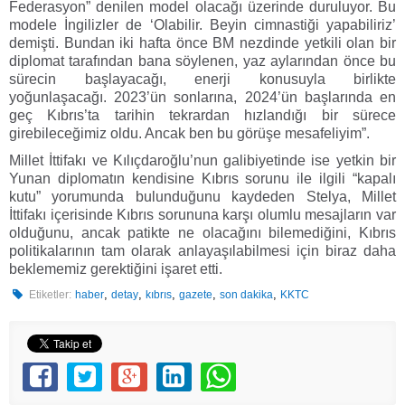
Federasyon” denilen model olacağı üzerinde duruluyor. Bu
modele İngilizler de ‘Olabilir. Beyin cimnastiği yapabiliriz’
demişti. Bundan iki hafta önce BM nezdinde yetkili olan bir
diplomat tarafından bana söylenen, yaz aylarından önce bu
sürecin başlayacağı, enerji konusuyla birlikte
yoğunlaşacağı. 2023’ün sonlarına, 2024’ün başlarında en
geç Kıbrıs’ta tarihin tekrardan hızlandığı bir sürece
girebileceğimiz oldu. Ancak ben bu görüşe mesafeliyim”.
Millet İttifakı ve Kılıçdaroğlu’nun galibiyetinde ise yetkin bir
Yunan diplomatın kendisine Kıbrıs sorunu ile ilgili “kapalı
kutu” yorumunda bulunduğunu kaydeden Stelya, Millet
İttifakı içerisinde Kıbrıs sorununa karşı olumlu mesajların var
olduğunu, ancak patikte ne olacağını bilemediğini, Kıbrıs
politikalarının tam olarak anlayaşılabilmesi için biraz daha
beklememiz gerektiğini işaret etti.
,
,
,
,
,
Etiketler:
haber
detay
kıbrıs
gazete
son dakika
KKTC