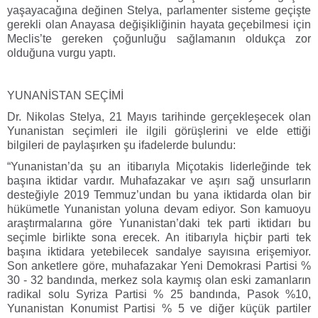
yaşayacağına değinen Stelya, parlamenter sisteme geçişte
gerekli olan Anayasa değişikliğinin hayata geçebilmesi için
Meclis’te gereken çoğunluğu sağlamanın oldukça zor
olduğuna vurgu yaptı.
YUNANİSTAN SEÇİMİ
Dr. Nikolas Stelya, 21 Mayıs tarihinde gerçekleşecek olan
Yunanistan seçimleri ile ilgili görüşlerini ve elde ettiği
bilgileri de paylaşırken şu ifadelerde bulundu:
“Yunanistan’da şu an itibarıyla Miçotakis liderleğinde tek
başına iktidar vardır. Muhafazakar ve aşırı sağ unsurların
desteğiyle 2019 Temmuz’undan bu yana iktidarda olan bir
hükümetle Yunanistan yoluna devam ediyor. Son kamuoyu
araştırmalarına göre Yunanistan’daki tek parti iktidarı bu
seçimle birlikte sona erecek. An itibarıyla hiçbir parti tek
başına iktidara yetebilecek sandalye sayısına erişemiyor.
Son anketlere göre, muhafazakar Yeni Demokrasi Partisi %
30 - 32 bandında, merkez sola kaymış olan eski zamanların
radikal solu Syriza Partisi % 25 bandında, Pasok %10,
Yunanistan Konumist Partisi % 5 ve diğer küçük partiler