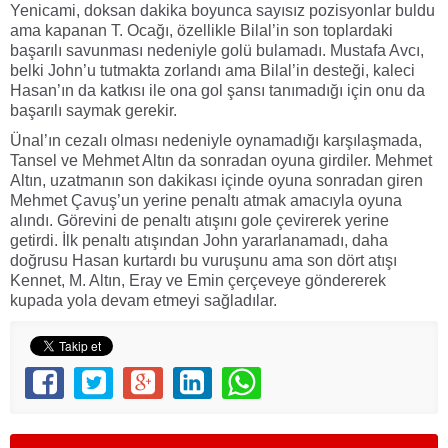
Yenicami, doksan dakika boyunca sayısız pozisyonlar buldu
ama kapanan T. Ocağı, özellikle Bilal’in son toplardaki
başarılı savunması nedeniyle golü bulamadı. Mustafa Avcı,
belki John’u tutmakta zorlandı ama Bilal’in desteği, kaleci
Hasan’ın da katkısı ile ona gol şansı tanımadığı için onu da
başarılı saymak gerekir.
Ünal’ın cezalı olması nedeniyle oynamadığı karşılaşmada,
Tansel ve Mehmet Altın da sonradan oyuna girdiler. Mehmet
Altın, uzatmanın son dakikası içinde oyuna sonradan giren
Mehmet Çavuş’un yerine penaltı atmak amacıyla oyuna
alındı. Görevini de penaltı atışını gole çevirerek yerine
getirdi. İlk penaltı atışından John yararlanamadı, daha
doğrusu Hasan kurtardı bu vuruşunu ama son dört atışı
Kennet, M. Altın, Eray ve Emin çerçeveye göndererek
kupada yola devam etmeyi sağladılar.