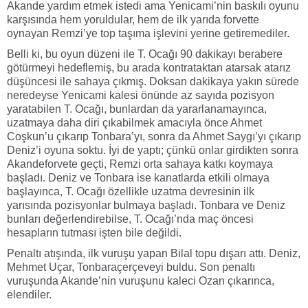
Akande yardım etmek istedi ama Yenicami’nin baskılı oyunu
karşısında hem yoruldular, hem de ilk yarıda forvette
oynayan Remzi’ye top taşıma işlevini yerine getiremediler.
Belli ki, bu oyun düzeni ile T. Ocağı 90 dakikayı berabere
götürmeyi hedeflemiş, bu arada kontrataktan atarsak atarız
düşüncesi ile sahaya çıkmış. Doksan dakikaya yakın sürede
neredeyse Yenicami kalesi önünde az sayıda pozisyon
yaratabilen T. Ocağı, bunlardan da yararlanamayınca,
uzatmaya daha diri çıkabilmek amacıyla önce Ahmet
Coşkun’u çıkarıp Tonbara’yı, sonra da Ahmet Saygı’yı çıkarıp
Deniz’i oyuna soktu. İyi de yaptı; çünkü onlar girdikten sonra
Akandeforvete geçti, Remzi orta sahaya katkı koymaya
başladı. Deniz ve Tonbara ise kanatlarda etkili olmaya
başlayınca, T. Ocağı özellikle uzatma devresinin ilk
yarısında pozisyonlar bulmaya başladı. Tonbara ve Deniz
bunları değerlendirebilse, T. Ocağı’nda maç öncesi
hesapların tutması işten bile değildi.
Penaltı atışında, ilk vuruşu yapan Bilal topu dışarı attı. Deniz,
Mehmet Uçar, Tonbaraçerçeveyi buldu. Son penaltı
vuruşunda Akande’nin vuruşunu kaleci Ozan çıkarınca,
elendiler.