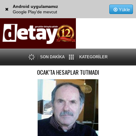
Android uygulamamız
Yükle
Google Play'de mevcut
SON DAKİKA
KATEGORİLER
OCAK’TA HESAPLAR TUTMADI