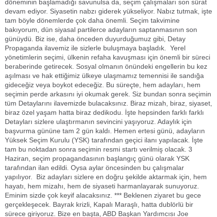
döneminin başlamadığı savunulsa da, seçim çalışmaları son sürat
devam ediyor. Siyasetin nabzı giderek yükseliyor. Nabız tutmak, işte
tam böyle dönemlerde çok daha önemli. Seçim takvimine
bakıyorum, dün siyasal partilerce adayların saptanmasının son
günüydü. Biz ise, daha önceden duyurduğumuz gibi, Detay
Propaganda ilavemiz ile sizlerle buluşmaya başladık. Yerel
yönetimlerin seçimi, ülkenin refaha kavuşması için önemli bir süreci
beraberinde getirecek. Sosyal olmanın önündeki engellerin bu kez
aşılması ve hak ettiğimiz ülkeye ulaşmamız temennisi ile sandığa
gideceğiz veya boykot edeceğiz. Bu süreçte, hem adayları, hem
seçimin perde arkasını iyi okumak gerek. Siz bundan sonra seçimin
tüm Detaylarını ilavemizde bulacaksınız. Biraz mizah, biraz, siyaset,
biraz özel yaşam hatta biraz dedikodu. İşte hepsinden farklı farklı
Detayları sizlere ulaştırmanın sevincini yaşıyoruz. Adaylık için
başvurma gününe tam 2 gün kaldı. Hemen ertesi günü, adayların
Yüksek Seçim Kurulu (YSK) tarafından geçici ilanı yapılacak. İşte
tam bu noktadan sonra seçimin resmi startı verilmiş olacak. 3
Haziran, seçim propagandasının başlangıç günü olarak YSK
tarafından ilan edildi. Oysa aylar öncesinden bu çalışmalar
yapılıyor. Biz adayları sizlere en doğru şekilde aktarmak için, hem
hayatı, hem mizahı, hem de siyaseti harmanlayarak sunuyoruz.
Eminim sizde çok keyif alacaksınız. *** Beklenen ziyaret bu gece
gerçekleşecek. Bayrak krizli, Kapalı Maraşlı, hatta dublörlü bir
sürece giriyoruz. Bize en başta,
ABD
Başkan Yardımcısı Joe