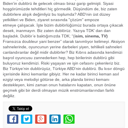
Biden
'in dublörü ile gelecek olması biraz garip gelmişti. Siyasi
hoşgörümüzde tehditleri hiç görmedik. Düşündüm de, biz zaten
dublörlere alışık değimliyiz bu toplumda?
ABD
'nin üst düzey
yetkilileri ve Biden, ziyaret sırasında "çözüm" empoze
etmeye çalışacak. İşte bizim dublörlüğümüz burada ortaya çıkacak
desek, inanmayın. Biz zaten dublörüz. Yazıya TDK’ dan dan
başladık. Dublör’e baktığımızda TDK; “(
isim, sinema, TV)
Fransızca doubleur yani benzer” olarak tanımlıyor kelimeyi. Aksiyon
sahnelerinde, oyuncunun yerine darbeleri yiyen, tehlikeli sahneleri
canlandıranlar değil midir dublörler? Biz Kıbrıs adasında kendimizi
başrol oyuncusu zannederken hep, hep birilerinin dublörü gibi
buluyoruz kendimizi. Riski yaşayan ve işin cefasını çekenleriz biz.
Biz Türkiye’nin dublörüyüz, Türkiye ABD’nin dublörü. Bu kısır döngü
içerisinde ikinci kemanlar gibiyiz. Her ne kadar birinci keman asıl
ezgiyi veya melodiyi götürse de, arka planda birinci kemanı
destekleyen, kimi zaman onun hatalarını kapatan, onun önüne
geçmek gibi bir derdi olmayan müzik enstrümanlarından farklı
değiliz.