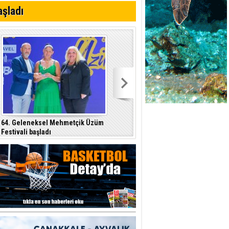
aşladı
r"
64. Geleneksel Mehmetçik Üzüm
Özersay, DAÜ-SEN yetkilileriyle bir
Festivali başladı
araya geldi
p