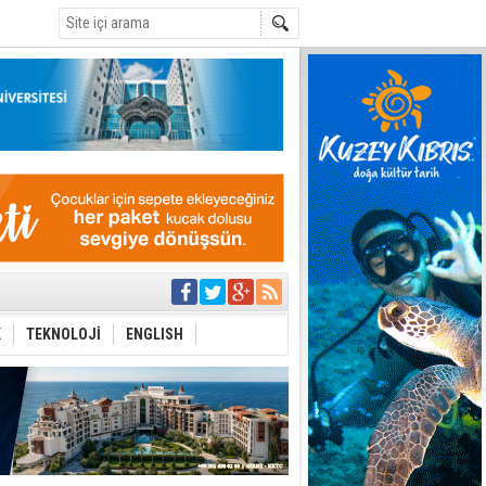
C
eri arasında
i Şiddet Yasası
K
TEKNOLOJİ
ENGLISH
ti
i
 planlayan
 yer sis olacak