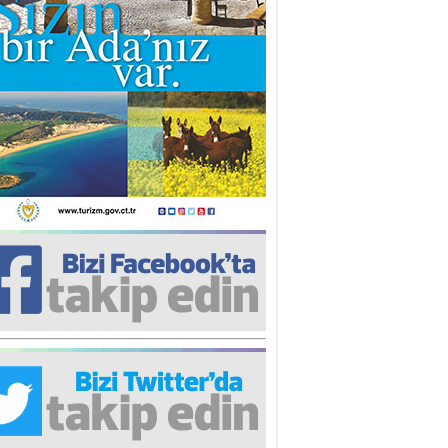
iz TUNCEL
öz göre göre…
ner ULUTAŞ
şallah St. Lois ile Hakkaido
ası gibi olmayız !...
i KİŞMİR
IRSAT VE KORKU
rgut ÇALICI
i Lakırdı da benden!
d. Doç. Ercan HOŞKARA
atırım Yapmazsan Var Olamazsın:
edefteki Kurum Kıb-Tek
na Sarro
şıma gelen skandal olayı