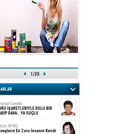
1/20
ZARLAR
şegül Garabli
ORU İŞARETLERİYLE DOLU BİR
ARİP DAVA… YA SUÇLU
EĞİLSE???
tice İNTAÇ
vaşların En Zoru İnsanın Kendi