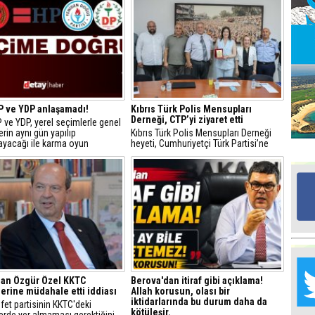
Ed
G
Ta
İn
P ve YDP anlaşamadı!
Kıbrıs Türk Polis Mensupları
Ad
Derneği, CTP’yi ziyaret etti
 ve YDP, yerel seçimlerle genel
rin aynı gün yapılıp
Kıbrıs Türk Polis Mensupları Derneği
Al
ayacağı ile karma oyun
heyeti, Cumhuriyetçi Türk Partisi’ne
F
lmasına ilişkin henüz ortak bir
(CTP) teşekkür ve nezaket ziyaretinde
lınmadığını açıkladı.
bulundu.
Tu
İk
Yr
Y
H
dan Özgür Özel KKTC
Berova'dan itiraf gibi açıklama!
erine müdahale etti iddiası
Allah korusun, olası bir
Ra
iktidarlarında bu durum daha da
et partisinin KKTC'deki
Ba
kötüleşir.