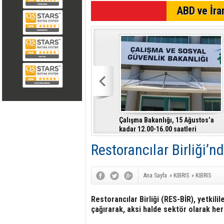
SON DAKİKA
ABD ve İran
Çalışma Bakanlığı, 15 Ağustos’a
kadar 12.00-16.00 saatleri
arasında güneş altında çalışmayı
Restorancılar Birliği’
yasakladı
Ana Sayfa
»
KIBRIS
»
KIBRIS
Restorancılar Birliği (RES-BİR), yetkili
çağırarak, aksi halde sektör olarak her 