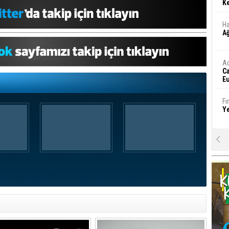
Ke
Ha
A
A
C
Eu
Tü
y
Fı
Y
E
Ba
iş
Ar
2
Fa
S