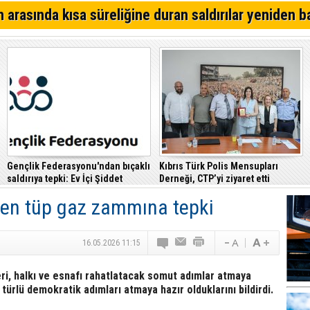
Alagadi Fest 2026 İçin Geri Sayım Başladı
 arasında kısa süreliğine duran saldırılar yeniden b
Dikkat İskele'de su kesintisi!
Denktaş: "Kıbrıs sorunu, KKTC ilan edildiği gün bitmişti
Gençlik Federasyonu'ndan bıçaklı
Kıbrıs Türk Polis Mensupları
saldırıya tepki: Ev İçi Şiddet
Derneği, CTP’yi ziyaret etti
Yasası hayata geçirilmeli
nden tüp gaz zammına tepki
16.05.2026 11:15
leri, halkı ve esnafı rahatlatacak somut adımlar atmaya
türlü demokratik adımları atmaya hazır olduklarını bildirdi.