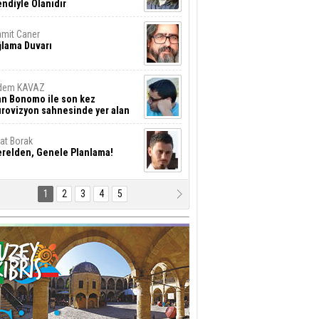
ndiyle Olanıdır
mit Caner
ğlama Duvarı
dem KAVAZ
an Bonomo ile son kez
rovizyon sahnesinde yer alan
rkiye 10 yıl aradan sonra
eniden yarışmaya dönecek mi?
rat Borak
erelden, Genele Planlama!
1
2
3
4
5
rkut YILMABAŞAR
yrak tartışmaları ve ihalesiz
ler!
if Alasya
015 SONRASI VE AKINCI.
tma Baysal
URLAR İÇİ’NDE KOLAYDIR ÖLMEK