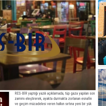
RES-BİR yaptığı yazılı açıklamada, tüp gaza yapılan son
zammı eleştirerek, ayakta durmakta zorlanan esnafın
ve geçim mücadelesi veren halkın sırtına yeni bir yük