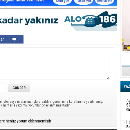
arı
YA
Ay
mleler veya imalar, inançlara saldırı içeren, imla kuralları ile yazılmamış,
S
ük harflerle yazılmış yorumlar onaylanmamaktadır.
G
D
ere henüz yorum eklenmemiştir.
Ha
Sa