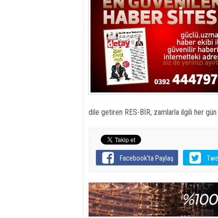
dile getiren RES-BİR, zamlarla ilgili her gün 
Facebook'ta Paylaş
Twe