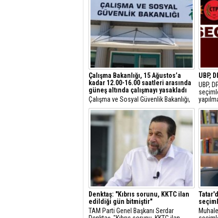
Çalışma Bakanlığı, 15 Ağustos’a
UBP, D
kadar 12.00-16.00 saatleri arasında
UBP, DP
güneş altında çalışmayı yasakladı
seçimle
Çalışma ve Sosyal Güvenlik Bakanlığı,
yapılm
Meteoroloji Dairesi’nin yüksek hava
kaldırı
sıcaklığı tahminleri nedeniyle
karar a
bugünden itibaren 15 Ağustos’a kadar
12.00 ile 16.00 saatleri arasında açık
havada ve sürekli güneş altında
çalışma yapılmasını yasakladı.
Denktaş: "Kıbrıs sorunu, KKTC ilan
Tatar'
edildiği gün bitmiştir"
seçiml
TAM Parti Genel Başkanı Serdar
Muhalef