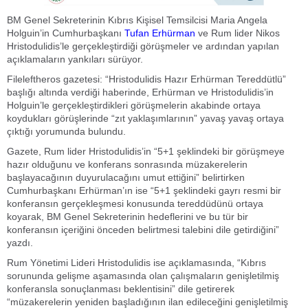
BM Genel Sekreterinin Kıbrıs Kişisel Temsilcisi Maria Angela
Holguin’in Cumhurbaşkanı
Tufan Erhürman
ve Rum lider Nikos
Hristodulidis’le gerçekleştirdiği görüşmeler ve ardından yapılan
açıklamaların yankıları sürüyor.
Fileleftheros gazetesi: “Hristodulidis Hazır Erhürman Tereddütlü”
başlığı altında verdiği haberinde, Erhürman ve Hristodulidis’in
Holguin’le gerçekleştirdikleri görüşmelerin akabinde ortaya
koydukları görüşlerinde “zıt yaklaşımlarının” yavaş yavaş ortaya
çıktığı yorumunda bulundu.
Gazete, Rum lider Hristodulidis’in “5+1 şeklindeki bir görüşmeye
hazır olduğunu ve konferans sonrasında müzakerelerin
başlayacağının duyurulacağını umut ettiğini” belirtirken
Cumhurbaşkanı Erhürman’ın ise “5+1 şeklindeki gayrı resmi bir
konferansın gerçekleşmesi konusunda tereddüdünü ortaya
koyarak, BM Genel Sekreterinin hedeflerini ve bu tür bir
konferansın içeriğini önceden belirtmesi talebini dile getirdiğini”
yazdı.
Rum Yönetimi Lideri Hristodulidis ise açıklamasında, “Kıbrıs
sorununda gelişme aşamasında olan çalışmaların genişletilmiş
konferansla sonuçlanması beklentisini” dile getirerek
“müzakerelerin yeniden başladığının ilan edileceğini genişletilmiş