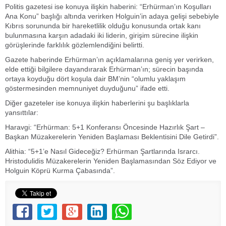
Politis gazetesi ise konuya ilişkin haberini: “Erhürman’ın Koşulları
Ana Konu” başlığı altında verirken Holguin’in adaya gelişi sebebiyle
Kıbrıs sorununda bir hareketlilik olduğu konusunda ortak kanı
bulunmasına karşın adadaki iki liderin, girişim sürecine ilişkin
görüşlerinde farklılık gözlemlendiğini belirtti.
Gazete haberinde Erhürman’ın açıklamalarına geniş yer verirken,
elde ettiği bilgilere dayandırarak Erhürman’ın; sürecin başında
ortaya koyduğu dört koşula dair BM’nin “olumlu yaklaşım
göstermesinden memnuniyet duyduğunu” ifade etti.
Diğer gazeteler ise konuya ilişkin haberlerini şu başlıklarla
yansıttılar:
Haravgi: “Erhürman: 5+1 Konferansı Öncesinde Hazırlık Şart –
Başkan Müzakerelerin Yeniden Başlaması Beklentisini Dile Getirdi”.
Alithia: “5+1’e Nasıl Gideceğiz? Erhürman Şartlarında Israrcı.
Hristodulidis Müzakerelerin Yeniden Başlamasından Söz Ediyor ve
Holguin Köprü Kurma Çabasında”.