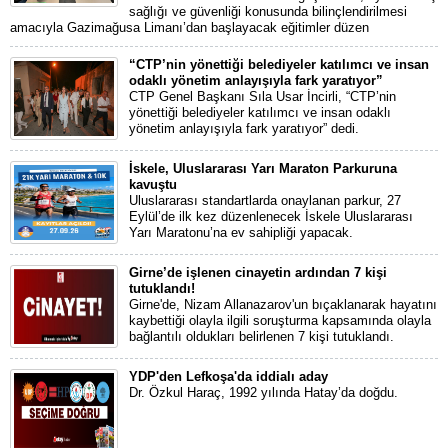
sağlığı ve güvenliği konusunda bilinçlendirilmesi
amacıyla Gazimağusa Limanı’dan başlayacak eğitimler düzen
“CTP’nin yönettiği belediyeler katılımcı ve insan
odaklı yönetim anlayışıyla fark yaratıyor”
CTP Genel Başkanı Sıla Usar İncirli, “CTP’nin
yönettiği belediyeler katılımcı ve insan odaklı
yönetim anlayışıyla fark yaratıyor” dedi.
İskele, Uluslararası Yarı Maraton Parkuruna
kavuştu
Uluslararası standartlarda onaylanan parkur, 27
Eylül’de ilk kez düzenlenecek İskele Uluslararası
Yarı Maratonu’na ev sahipliği yapacak.
Girne’de işlenen cinayetin ardından 7 kişi
tutuklandı!
Girne'de, Nizam Allanazarov'un bıçaklanarak hayatını
kaybettiği olayla ilgili soruşturma kapsamında olayla
bağlantılı oldukları belirlenen 7 kişi tutuklandı.
YDP'den Lefkoşa'da iddialı aday
Dr. Özkul Haraç, 1992 yılında Hatay’da doğdu.