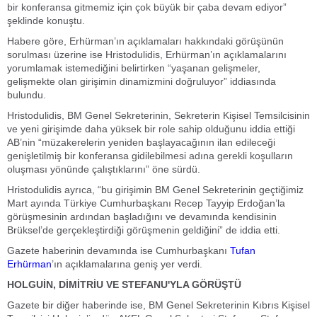
bir konferansa gitmemiz için çok büyük bir çaba devam ediyor”
şeklinde konuştu.
Habere göre, Erhürman’ın açıklamaları hakkındaki görüşünün
sorulması üzerine ise Hristodulidis, Erhürman’ın açıklamalarını
yorumlamak istemediğini belirtirken “yaşanan gelişmeler,
gelişmekte olan girişimin dinamizmini doğruluyor” iddiasında
bulundu.
Hristodulidis, BM Genel Sekreterinin, Sekreterin Kişisel Temsilcisinin
ve yeni girişimde daha yüksek bir role sahip olduğunu iddia ettiği
AB’nin “müzakerelerin yeniden başlayacağının ilan edileceği
genişletilmiş bir konferansa gidilebilmesi adına gerekli koşulların
oluşması yönünde çalıştıklarını” öne sürdü.
Hristodulidis ayrıca, “bu girişimin BM Genel Sekreterinin geçtiğimiz
Mart ayında Türkiye Cumhurbaşkanı Recep Tayyip Erdoğan’la
görüşmesinin ardından başladığını ve devamında kendisinin
Brüksel’de gerçekleştirdiği görüşmenin geldiğini” de iddia etti.
Gazete haberinin devamında ise Cumhurbaşkanı
Tufan
Erhürman
’ın açıklamalarına geniş yer verdi.
HOLGUİN, DİMİTRİU VE STEFANU'YLA GÖRÜŞTÜ
Gazete bir diğer haberinde ise, BM Genel Sekreterinin Kıbrıs Kişisel