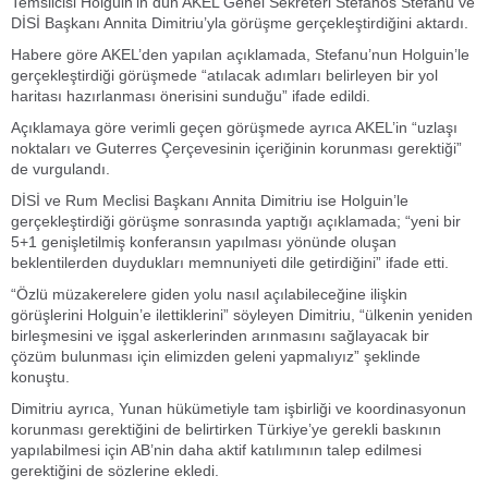
Temsilcisi Holguin’in dün AKEL Genel Sekreteri Stefanos Stefanu ve
DİSİ Başkanı Annita Dimitriu’yla görüşme gerçekleştirdiğini aktardı.
Habere göre AKEL’den yapılan açıklamada, Stefanu’nun Holguin’le
gerçekleştirdiği görüşmede “atılacak adımları belirleyen bir yol
haritası hazırlanması önerisini sunduğu” ifade edildi.
Açıklamaya göre verimli geçen görüşmede ayrıca AKEL’in “uzlaşı
noktaları ve Guterres Çerçevesinin içeriğinin korunması gerektiği”
de vurgulandı.
DİSİ ve Rum Meclisi Başkanı Annita Dimitriu ise Holguin’le
gerçekleştirdiği görüşme sonrasında yaptığı açıklamada; “yeni bir
5+1 genişletilmiş konferansın yapılması yönünde oluşan
beklentilerden duydukları memnuniyeti dile getirdiğini” ifade etti.
“Özlü müzakerelere giden yolu nasıl açılabileceğine ilişkin
görüşlerini Holguin’e ilettiklerini” söyleyen Dimitriu, “ülkenin yeniden
birleşmesini ve işgal askerlerinden arınmasını sağlayacak bir
çözüm bulunması için elimizden geleni yapmalıyız” şeklinde
konuştu.
Dimitriu ayrıca, Yunan hükümetiyle tam işbirliği ve koordinasyonun
korunması gerektiğini de belirtirken Türkiye’ye gerekli baskının
yapılabilmesi için AB’nin daha aktif katılımının talep edilmesi
gerektiğini de sözlerine ekledi.