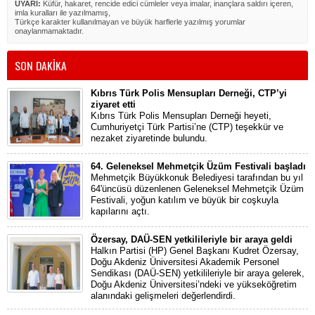
UYARI:
Küfür, hakaret, rencide edici cümleler veya imalar, inançlara saldırı içeren,
imla kuralları ile yazılmamış,
Türkçe karakter kullanılmayan ve büyük harflerle yazılmış yorumlar
onaylanmamaktadır.
SON DAKİKA
Kıbrıs Türk Polis Mensupları Derneği, CTP’yi
ziyaret etti
Kıbrıs Türk Polis Mensupları Derneği heyeti,
Cumhuriyetçi Türk Partisi’ne (CTP) teşekkür ve
nezaket ziyaretinde bulundu.
64. Geleneksel Mehmetçik Üzüm Festivali başladı
Mehmetçik Büyükkonuk Belediyesi tarafından bu yıl
64'üncüsü düzenlenen Geleneksel Mehmetçik Üzüm
Festivali, yoğun katılım ve büyük bir coşkuyla
kapılarını açtı.
Özersay, DAÜ-SEN yetkilileriyle bir araya geldi
Halkın Partisi (HP) Genel Başkanı Kudret Özersay,
Doğu Akdeniz Üniversitesi Akademik Personel
Sendikası (DAÜ-SEN) yetkilileriyle bir araya gelerek,
Doğu Akdeniz Üniversitesi’ndeki ve yükseköğretim
alanındaki gelişmeleri değerlendirdi.