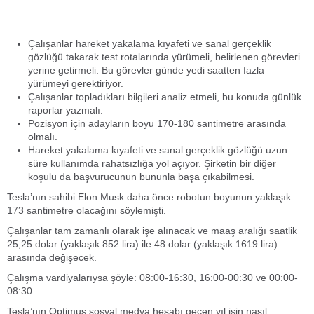
Çalışanlar hareket yakalama kıyafeti ve sanal gerçeklik
gözlüğü takarak test rotalarında yürümeli, belirlenen görevleri
yerine getirmeli. Bu görevler günde yedi saatten fazla
yürümeyi gerektiriyor.
Çalışanlar topladıkları bilgileri analiz etmeli, bu konuda günlük
raporlar yazmalı.
Pozisyon için adayların boyu 170-180 santimetre arasında
olmalı.
Hareket yakalama kıyafeti ve sanal gerçeklik gözlüğü uzun
süre kullanımda rahatsızlığa yol açıyor. Şirketin bir diğer
koşulu da başvurucunun bununla başa çıkabilmesi.
Tesla’nın sahibi Elon Musk daha önce robotun boyunun yaklaşık
173 santimetre olacağını söylemişti.
Çalışanlar tam zamanlı olarak işe alınacak ve maaş aralığı saatlik
25,25 dolar (yaklaşık 852 lira) ile 48 dolar (yaklaşık 1619 lira)
arasında değişecek.
Çalışma vardiyalarıysa şöyle: 08:00-16:30, 16:00-00:30 ve 00:00-
08:30.
Tesla’nın Optimus sosyal medya hesabı geçen yıl işin nasıl