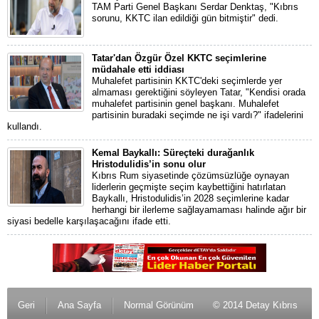
TAM Parti Genel Başkanı Serdar Denktaş, "Kıbrıs
sorunu, KKTC ilan edildiği gün bitmiştir" dedi.
Tatar'dan Özgür Özel KKTC seçimlerine
müdahale etti iddiası
Muhalefet partisinin KKTC'deki seçimlerde yer
almaması gerektiğini söyleyen Tatar, "Kendisi orada
muhalefet partisinin genel başkanı. Muhalefet
partisinin buradaki seçimde ne işi vardı?" ifadelerini
kullandı.
Kemal Baykallı: Süreçteki durağanlık
Hristodulidis’in sonu olur
Kıbrıs Rum siyasetinde çözümsüzlüğe oynayan
liderlerin geçmişte seçim kaybettiğini hatırlatan
Baykallı, Hristodulidis’in 2028 seçimlerine kadar
herhangi bir ilerleme sağlayamaması halinde ağır bir
siyasi bedelle karşılaşacağını ifade etti.
Geri
Ana Sayfa
Normal Görünüm
© 2014 Detay Kıbrıs