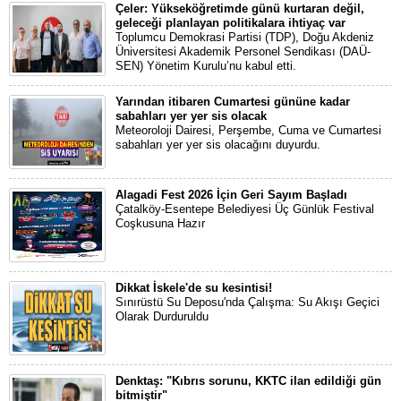
Çeler: Yükseköğretimde günü kurtaran değil,
geleceği planlayan politikalara ihtiyaç var
Toplumcu Demokrasi Partisi (TDP), Doğu Akdeniz
Üniversitesi Akademik Personel Sendikası (DAÜ-
SEN) Yönetim Kurulu’nu kabul etti.
Yarından itibaren Cumartesi gününe kadar
sabahları yer yer sis olacak
Meteoroloji Dairesi, Perşembe, Cuma ve Cumartesi
sabahları yer yer sis olacağını duyurdu.
Alagadi Fest 2026 İçin Geri Sayım Başladı
Çatalköy-Esentepe Belediyesi Üç Günlük Festival
Coşkusuna Hazır
Dikkat İskele'de su kesintisi!
Sınırüstü Su Deposu'nda Çalışma: Su Akışı Geçici
Olarak Durduruldu
Denktaş: "Kıbrıs sorunu, KKTC ilan edildiği gün
bitmiştir"