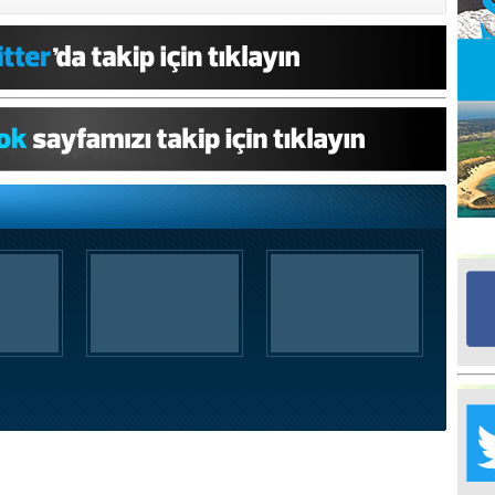
Ed
G
Ta
İn
Ad
Al
F
Tu
İk
Yr
Y
H
Ra
Ba