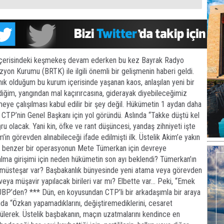
çerisindeki keşmekeş devam ederken bu kez Bayrak Radyo
zyon Kurumu (BRTK) ile ilgili önemli bir gelişmenin haberi geldi.
ık olduğum bu kurum içerisinde yaşanan kaos, anlaşılan yeni bir
ediğim, yangından mal kaçırırcasına, giderayak diyebileceğimiz
eye çalışılması kabul edilir bir şey değil. Hükümetin 1 aydan daha
CTP’nin Genel Başkanı için yol göründü. Aslında “Takke düştü kel
lacak. Yani kin, öfke ve rant düşüncesi, yandaş zihniyeti işte
in görevden alınabileceği ifade edilmişti ilk. Üstelik Akim’e yakın
an benzer bir operasyonun Mete Tümerkan için devreye
ma girişimi için neden hükümetin son ayı beklendi? Tümerkan’ın
i müsteşar var? Başbakanlık bünyesinde yeni atama veya görevden
eya müşavir yapılacak birileri var mı? Elbette var… Peki, “Emek
 UBP’den? *** Dün, en koyusundan CTP’li bir arkadaşımla bir araya
a “Özkan yapamadıklarını, değiştiremediklerini, cesaret
ülerek. Üstelik başbakanın, maçın uzatmalarını kendince en