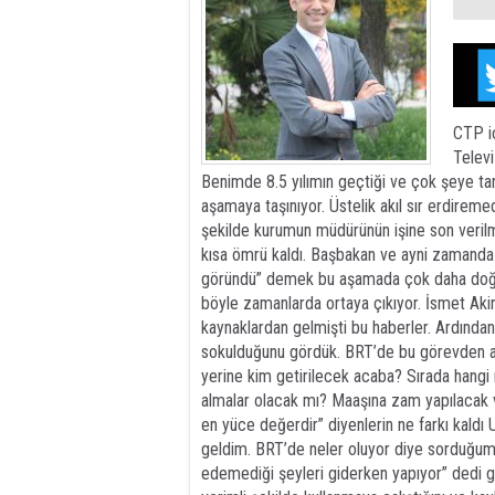
CTP i
Televi
Benimde 8.5 yılımın geçtiği ve çok şeye tan
aşamaya taşınıyor. Üstelik akıl sır erdirem
şekilde kurumun müdürünün işine son verilm
kısa ömrü kaldı. Başbakan ve ayni zamanda 
göründü” demek bu aşamada çok daha doğru o
böyle zamanlarda ortaya çıkıyor. İsmet Akim’
kaynaklardan gelmişti bu haberler. Ardınd
sokulduğunu gördük. BRT’de bu görevden al
yerine kim getirilecek acaba? Sırada hang
almalar olacak mı? Maaşına zam yapılacak v
en yüce değerdir” diyenlerin ne farkı kaldı
geldim. BRT’de neler oluyor diye sorduğumd
edemediği şeyleri giderken yapıyor” dedi g