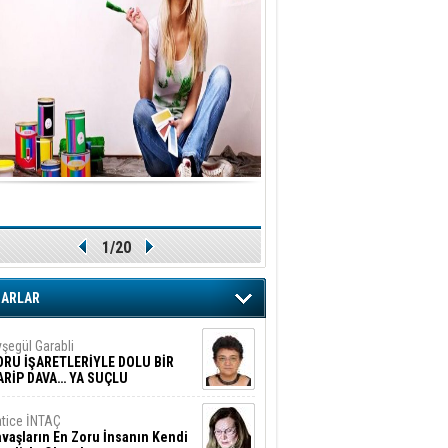
1/20
ZARLAR
şegül Garabli
ORU İŞARETLERİYLE DOLU BİR
ARİP DAVA… YA SUÇLU
EĞİLSE???
tice İNTAÇ
vaşların En Zoru İnsanın Kendi