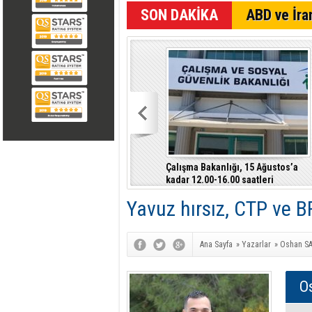
SON DAKİKA
ABD ve İran
Çalışma Bakanlığı, 15 Ağustos’a
kadar 12.00-16.00 saatleri
arasında güneş altında çalışmayı
Yavuz hırsız, CTP ve B
yasakladı
Ana Sayfa
»
Yazarlar
»
Oshan SA
O