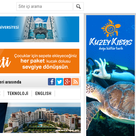
C
eri arasında
i Şiddet Yasası
ti
K
TEKNOLOJİ
ENGLISH
i
 planlayan
 yer sis olacak