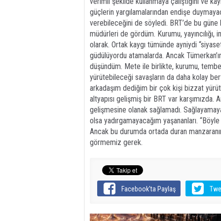
verimli şekilde kullanmaya çalıştığını ve kay
güçlerin yargılamalarından endişe duymayaca
verebileceğini de söyledi. BRT’de bu güne 
müdürleri de gördüm. Kurumu, yayıncılığı, in
olarak. Ortak kaygı tümünde ayniydi “siyase
güdülüyordu atamalarda. Ancak Tümerkan’ın
düşündüm. Mete ile birlikte, kurumu, tembellik
yürütebileceği savaşların da daha kolay ber
arkadaşım dediğim bir çok kişi bizzat yürüt
altyapısı gelişmiş bir BRT var karşımızda. 
gelişmesine olanak sağlamadı. Sağlayamaya
olsa yadırgamayacağım yaşananları. “Böyle 
Ancak bu durumda ortada duran manzaranın
görmemiz gerek.
Facebook'ta Paylaş
Twe