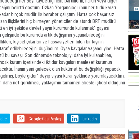
bedeceği her şeyi kaybettiği için, partililerin, halkın veya diğer
ğını belirtti dostum. Özkan Yorgancıoğlu’nun her türlü kararı
kadar birçok müdür ile beraber çalıştım. Hatta çok başarısız
san ilişkilerini hiç bilmeyen yöneticiler de atandı BRT müdürü
ti en iyi şekilde devlet yayın kurumunda kullanmak” gayesi
 gelişinde bu kurumda artık değişimin yaşanabileceğini
leri, kişisel çıkarları ve hassasiyetleri bilen bir kişinin,
taraf edilebileceğini düşündüm. Oysa kavgalar yaşandı yine. Hatta
tü bu savaşı. Son dönemde teknolojiyi daha iyi kullanabilen,
Ancak kurum içerisindeki iktidar kavgaları maalesef kurumun
cakta. İnanın yeni gelecek olan hükümet bu değişikliği yapacak
gelmiş, böyle gider” deyip siyasi karar şeklinde yorumlayacaktım.
 daha net görülmesi, yaklaşımın tamamen abesle iştigal olduğunu
etle
Google+'da Paylaş
LinkedIn