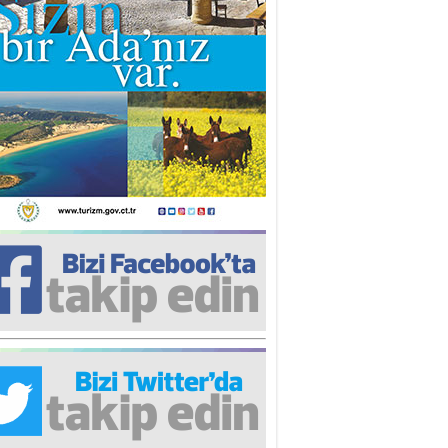
iz TUNCEL
öz göre göre…
ner ULUTAŞ
şallah St. Lois ile Hakkaido
ası gibi olmayız !...
i KİŞMİR
IRSAT VE KORKU
rgut ÇALICI
i Lakırdı da benden!
d. Doç. Ercan HOŞKARA
atırım Yapmazsan Var Olamazsın:
edefteki Kurum Kıb-Tek
na Sarro
şıma gelen skandal olayı