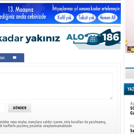
arı
YA
Ay
S
G
D
mleler veya imalar, inançlara saldırı içeren, imla kuralları ile yazılmamış,
Ha
ük harflerle yazılmış yorumlar onaylanmamaktadır.
Sa