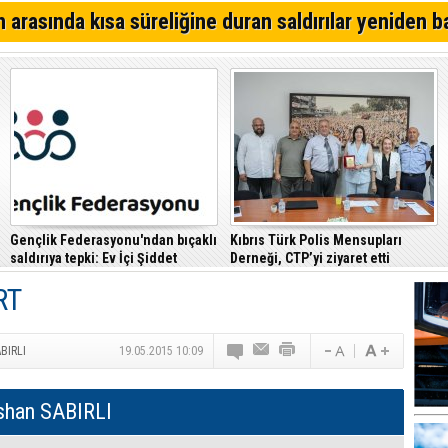
Dikkat İskele'de su kesintisi!
 arasında kısa süreliğine duran saldırılar yeniden b
Denktaş: "Kıbrıs sorunu, KKTC ilan edildiği gün bitmişti
Tatar'dan Özgür Özel KKTC seçimlerine müdahale etti i
Gençlik Federasyonu'ndan bıçaklı
Kıbrıs Türk Polis Mensupları
saldırıya tepki: Ev İçi Şiddet
Derneği, CTP’yi ziyaret etti
Yasası hayata geçirilmeli
RT
BIRLI
19.05.2015 10:09
shan SABIRLI