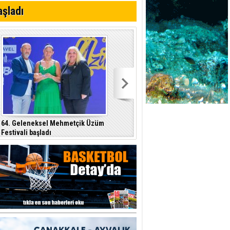
aşladı
r"
ddiası
64. Geleneksel Mehmetçik Üzüm
Özersay, DAÜ-SEN yetkilileriyle bir
Festivali başladı
araya geldi
p