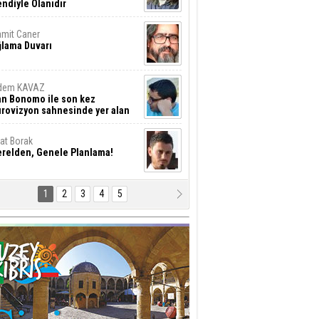
ndiyle Olanıdır
mit Caner
ğlama Duvarı
dem KAVAZ
an Bonomo ile son kez
rovizyon sahnesinde yer alan
rkiye 10 yıl aradan sonra
eniden yarışmaya dönecek mi?
rat Borak
erelden, Genele Planlama!
1
2
3
4
5
rkut YILMABAŞAR
yrak tartışmaları ve ihalesiz
ler!
if Alasya
015 SONRASI VE AKINCI.
tma Baysal
URLAR İÇİ’NDE KOLAYDIR ÖLMEK