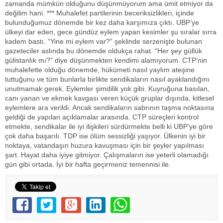
zamanda mümkün olduğunu düşünmüyorum ama ümit etmiyor da
değilim hani. *** Muhalefet partilerinin beceriksizlikleri, içinde
bulunduğumuz dönemde bir kez daha karşımıza çıktı. UBP’ye
ülkeyi dar eden, gece gündüz eylem yapan kesimler şu sıralar sırra
kadem bastı. “Yine mi eylem var?” şeklinde serzenişte bulunan
gazeteciler aslında bu dönemde oldukça rahat. “Her şey güllük
gülistanlık mı?” diye düşünmekten kendimi alamıyorum. CTP’nin
muhalefette olduğu dönemde, hükümeti nasıl yaylım ateşine
tuttuğunu ve tüm bunlarla birlikte sendikaların nasıl ayaklandığını
unutmamak gerek. Eylemler şimdilik yok gibi. Kuyruğuna basılan,
canı yanan ve ekmek kavgası veren küçük gruplar dışında, kitlesel
eylemlere ara verildi. Ancak sendikaların sabrının taşma noktasına
geldiği de yapılan açıklamalar arasında. CTP süreçleri kontrol
etmekte, sendikalar ile iyi ilişkileri sürdürmekte belli ki UBP’ye göre
çok daha başarılı. TDP ise ölüm sessizliği yaşıyor. Ülkenin iyi bir
noktaya, vatandaşın huzura kavuşması için bir şeyler yapılması
şart. Hayat daha iyiye gitmiyor. Çalışmaların ise yeterli olamadığı
gün gibi ortada. İyi bir hafta geçirmeniz temennisi ile.