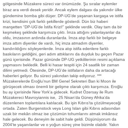
gölgesinde Müzakere süreci var önümüzde. Şu sıralar eylemler
biraz ara verdi desek yeridir. Ancak eylem dalgası da yakındır ülke
gündemine bomba gibi düşer.
DP-UG’de yaşanan kargaşa ve istifa
krizi, kendisini çok farklı şekillerde gösterdi. Dün biz haberi
manşetten “DP-UG’de İstifa Krizi!” şeklinde verdik. Olay tam da bir
keşmekeş şeklinde karşımıza çıktı. İmza attığını yalanlayanlar da
oldu, imzasının ardında duranlarda. İmza atıp farklı bir belgeye
imza attım diyenler de vardı, hiç imza atmadım diyenler,
kandırıldığını söyleyenlerde. İmza atıp istifa edenlere farklı
baskıların geldiğini, geri adım attıklarını da duyduk bu geçen Pazar
günü içerisinde. Pazar gününde DP-UG yetkililerinin resmi açıklama
yapmasını bekledik. Belli ki hasar tespiti için 24 saatlik bir zaman
dilimi yetmedi. Ötesinde, DP-UG’de istifaların daha da artacağı
haberleri geliyor. Bu süreci yakından takip ediyoruz. ***
Müzakerelerde Eroğlu’nun BM Genel Sekreteri Ban ki Moon ile
görüşecek olması önemli bir gelişme olarak çıktı karşımıza. Eroğlu
bu ay içerisinde New York’a gidecek. Kudret Özersay ile Rum
Müzakereci Mavroyiannis ise, 25 Nisan’da Güney Afrika’da
düzenlenen toplantılara katılacak. Bu işin Kıbrıs’ta çözülmeyeceği
ortada. Zaten
Burgenstock
veya Long Islan gibi Kıbrıs adasından
uzak bir mekân olmaz ise çözümün tohumlarını atmak imkânsız
hale gelecek. Bu deneyim ile sabit hale geldi. Düşünüyorum da
2004’te yaşanılanlar ve o yoğun süreç yine bizimle olabilir. Yakın