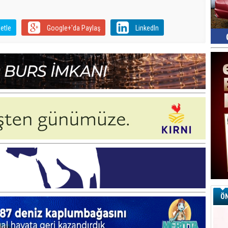
etle
Google+'da Paylaş
LinkedIn
ÖN