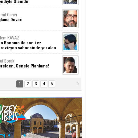
ndiyle Olanıdır
mit Caner
ğlama Duvarı
dem KAVAZ
an Bonomo ile son kez
rovizyon sahnesinde yer alan
rkiye 10 yıl aradan sonra
eniden yarışmaya dönecek mi?
rat Borak
erelden, Genele Planlama!
1
2
3
4
5
rkut YILMABAŞAR
yrak tartışmaları ve ihalesiz
ler!
if Alasya
015 SONRASI VE AKINCI.
tma Baysal
URLAR İÇİ’NDE KOLAYDIR ÖLMEK