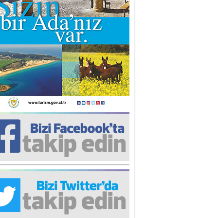
iz TUNCEL
öz göre göre…
ner ULUTAŞ
şallah St. Lois ile Hakkaido
ası gibi olmayız !...
i KİŞMİR
IRSAT VE KORKU
rgut ÇALICI
i Lakırdı da benden!
d. Doç. Ercan HOŞKARA
atırım Yapmazsan Var Olamazsın:
edefteki Kurum Kıb-Tek
na Sarro
şıma gelen skandal olayı