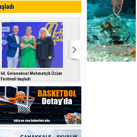
 planlayan
aşladı
 yer sis olacak
64. Geleneksel Mehmetçik Üzüm
Özersay, DAÜ-SEN yetkilileriyle bir
Festivali başladı
araya geldi
p