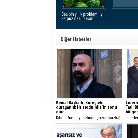
Beş bin yıllık problem: İyi
karpuz nasıl seçilir
Diğer Haberler
Kemal Baykallı: Süreçteki
Liderl
durağanlık Hristodulidis’in sonu
Tatil 
olur
bölge
Kıbrıs Rum siyasetinde çözümsüzlüğe
Liderl
oynayan liderlerin geçmişte seçim
16.00'
kaybettiğini hatırlatan Baykallı,
Hristodulidis’in 2028 seçimlerine kadar
herhangi bir ilerleme sağlayamaması