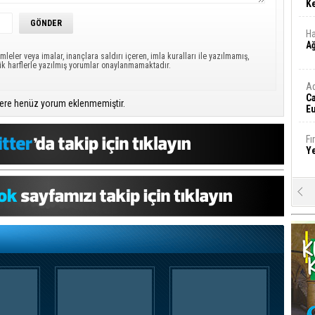
Ke
Ha
A
mleler veya imalar, inançlara saldırı içeren, imla kuralları ile yazılmamış,
ük harflerle yazılmış yorumlar onaylanmamaktadır.
A
C
ere henüz yorum eklenmemiştir.
Eu
Tü
y
Fı
Y
E
Ba
iş
Ar
2
Fa
S