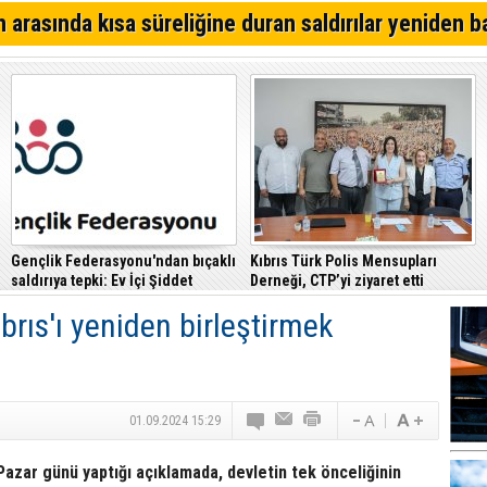
Çeler: Yükseköğretimde günü kurtaran değil, geleceği
 arasında kısa süreliğine duran saldırılar yeniden b
politikalara ihtiyaç var
Yarından itibaren Cumartesi gününe kadar sabahları yer
Alagadi Fest 2026 İçin Geri Sayım Başladı
Gençlik Federasyonu'ndan bıçaklı
Kıbrıs Türk Polis Mensupları
saldırıya tepki: Ev İçi Şiddet
Derneği, CTP’yi ziyaret etti
Yasası hayata geçirilmeli
brıs'ı yeniden birleştirmek
01.09.2024 15:29
zar günü yaptığı açıklamada, devletin tek önceliğinin