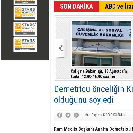
SON DAKİKA
ABD ve İran
Çalışma Bakanlığı, 15 Ağustos’a
kadar 12.00-16.00 saatleri
arasında güneş altında çalışmayı
Demetriou önceliğin Kı
yasakladı
olduğunu söyledi
Ana Sayfa
»
KIBRIS SORUNU
Rum Meclis Başkanı Annita Demetriou Pa