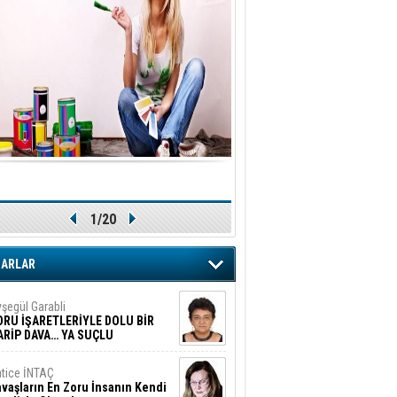
1/20
ZARLAR
şegül Garabli
ORU İŞARETLERİYLE DOLU BİR
ARİP DAVA… YA SUÇLU
EĞİLSE???
tice İNTAÇ
vaşların En Zoru İnsanın Kendi