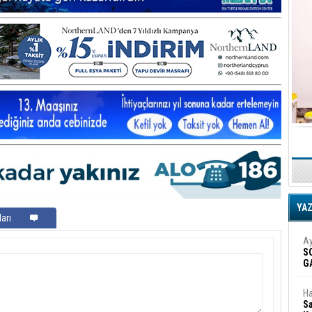
YA
arı
Ay
S
G
D
Ha
Sa