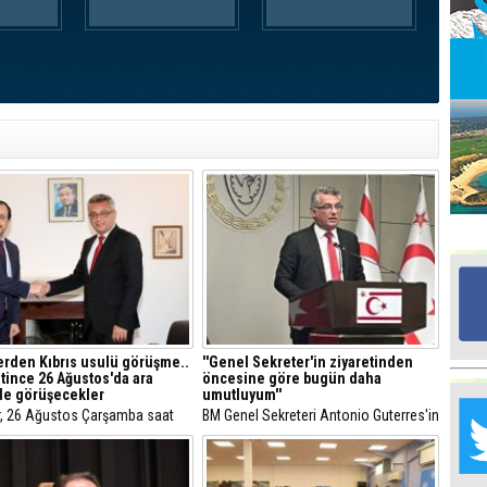
Ed
G
Ta
İn
Ad
Al
F
Tu
İk
erden Kıbrıs usulü görüşme..
''Genel Sekreter'in ziyaretinden
Bitince 26 Ağustos'da ara
öncesine göre bugün daha
Yr
de görüşecekler
umutluyum''
Y
H
er, 26 Ağustos Çarşamba saat
BM Genel Sekreteri Antonio Guterres'in
da ara bölgede görüşecek.
Kıbrıs ziyareti ve üçlü görüşmenin
ardından Cumhurbaşkanı Tufan
Ra
Erhürman, ''Genel Sekreter'in
Ba
ziyaretinden öncesine göre bugün