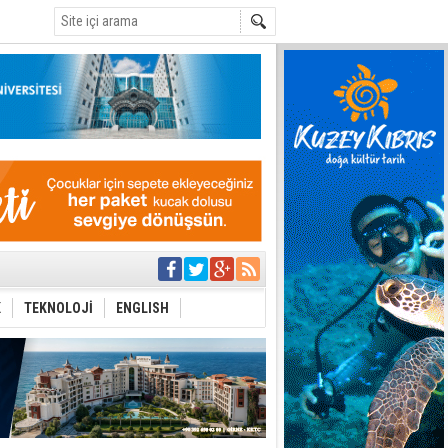
C
eri arasında
K
TEKNOLOJİ
ENGLISH
i Şiddet Yasası
ti
i