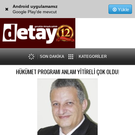
Android uygulamamız
Yükle
Google Play'de mevcut
SON DAKİKA
KATEGORİLER
HÜKÜMET PROGRAMI ANLAM YİTİRELİ ÇOK OLDU!