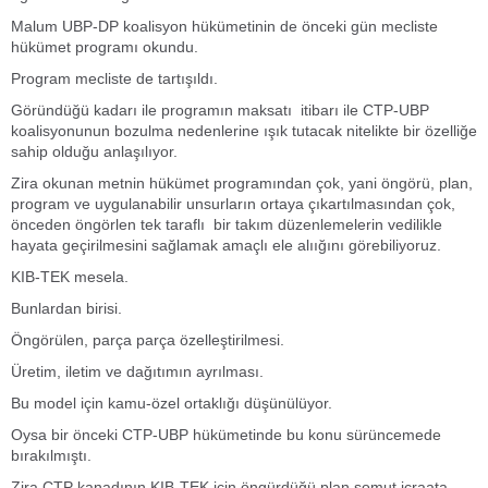
Malum UBP-DP koalisyon hükümetinin de önceki gün mecliste
hükümet programı okundu.
Program mecliste de tartışıldı.
Göründüğü kadarı ile programın maksatı itibarı ile CTP-UBP
koalisyonunun bozulma nedenlerine ışık tutacak nitelikte bir özelliğe
sahip olduğu anlaşılıyor.
Zira okunan metnin hükümet programından çok, yani öngörü, plan,
program ve uygulanabilir unsurların ortaya çıkartılmasından çok,
önceden öngörlen tek taraflı bir takım düzenlemelerin vedilikle
hayata geçirilmesini sağlamak amaçlı ele alıığını görebiliyoruz.
KIB-TEK mesela.
Bunlardan birisi.
Öngörülen, parça parça özelleştirilmesi.
Üretim, iletim ve dağıtımın ayrılması.
Bu model için kamu-özel ortaklığı düşünülüyor.
Oysa bir önceki CTP-UBP hükümetinde bu konu sürüncemede
bırakılmıştı.
Zira CTP kanadının KIB-TEK için öngürdüğü plan somut icraata