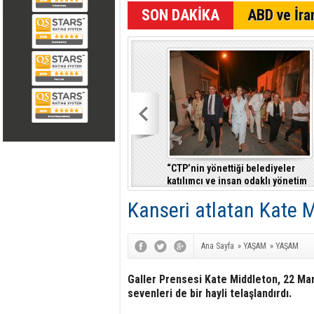
SON DAKİKA
ABD ve İran
“CTP’nin yönettiği belediyeler
katılımcı ve insan odaklı yönetim
anlayışıyla fark yaratıyor”
Kanseri atlatan Kate M
Ana Sayfa
»
YAŞAM
»
YAŞAM
Galler Prensesi Kate Middleton, 22 Mar
sevenleri de bir hayli telaşlandırdı.