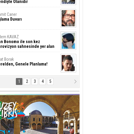
ndiyle Olanıdır
mit Caner
ğlama Duvarı
dem KAVAZ
an Bonomo ile son kez
rovizyon sahnesinde yer alan
rkiye 10 yıl aradan sonra
eniden yarışmaya dönecek mi?
rat Borak
erelden, Genele Planlama!
1
2
3
4
5
rkut YILMABAŞAR
yrak tartışmaları ve ihalesiz
ler!
if Alasya
015 SONRASI VE AKINCI.
tma Baysal
URLAR İÇİ’NDE KOLAYDIR ÖLMEK