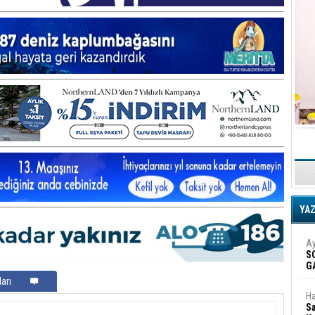
YA
Ay
S
G
D
arı
Ha
Sa