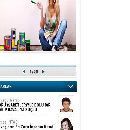
1/20
ZARLAR
şegül Garabli
ORU İŞARETLERİYLE DOLU BİR
ARİP DAVA… YA SUÇLU
EĞİLSE???
tice İNTAÇ
vaşların En Zoru İnsanın Kendi