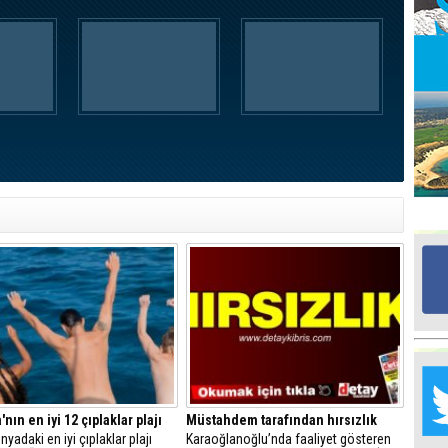
Ed
G
Ta
İn
Ad
Al
F
Tu
İk
Yr
Y
H
nın en iyi 12 çıplaklar plajı
Müstahdem tarafından hırsızlık
Ra
yadaki en iyi çıplaklar plajı
Karaoğlanoğlu’nda faaliyet gösteren
Ba