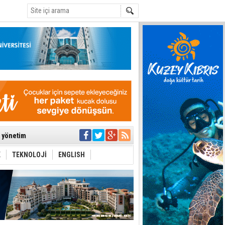
C
ıya kalınmaması
ı yönetim
K
TEKNOLOJİ
ENGLISH
eri arasında
i Şiddet Yasası
ti