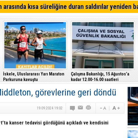
Kıbrıs Türk Polis Mensupları Derneği, CTP’yi ziyaret ett
 arasında kısa süreliğine duran saldırılar yeniden b
64. Geleneksel Mehmetçik Üzüm Festivali başladı
Özersay, DAÜ-SEN yetkilileriyle bir araya geldi
İskele, Uluslararası Yarı Maraton
Çalışma Bakanlığı, 15 Ağustos’a
Parkuruna kavuştu
kadar 12.00-16.00 saatleri
arasında güneş altında çalışmayı
iddleton, görevlerine geri döndü
yasakladı
19.09.2024 19:02
t’ta kanser tedavisi gördüğünü açıkladı ve kendisini