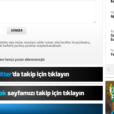
Ke
Ha
A
A
C
Eu
mleler veya imalar, inançlara saldırı içeren, imla kuralları ile yazılmamış,
Tü
ük harflerle yazılmış yorumlar onaylanmamaktadır.
y
Fı
Y
ere henüz yorum eklenmemiştir.
E
Ba
iş
Ar
2
Fa
S