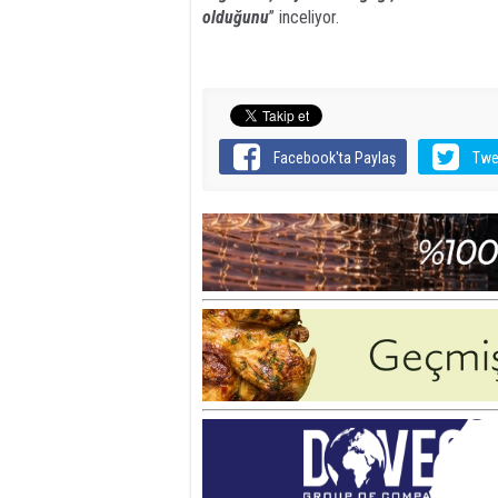
olduğunu
” inceliyor.
Facebook'ta Paylaş
Twe