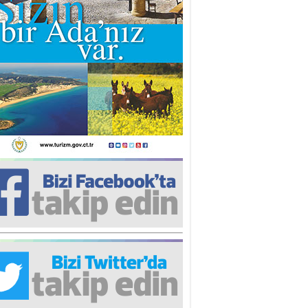
iz TUNCEL
öz göre göre…
ner ULUTAŞ
şallah St. Lois ile Hakkaido
ası gibi olmayız !...
i KİŞMİR
IRSAT VE KORKU
rgut ÇALICI
i Lakırdı da benden!
d. Doç. Ercan HOŞKARA
atırım Yapmazsan Var Olamazsın:
edefteki Kurum Kıb-Tek
na Sarro
şıma gelen skandal olayı