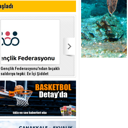
i
aşladı
Gençlik Federasyonu'ndan bıçaklı
Kıbrıs Türk Polis Mensupları
saldırıya tepki: Ev İçi Şiddet
Derneği, CTP’yi ziyaret etti
F
Yasası hayata geçirilmeli