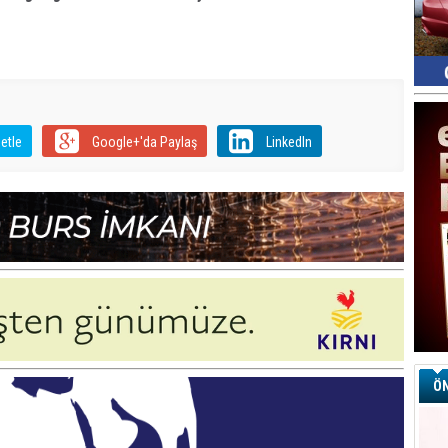
etle
Google+'da Paylaş
LinkedIn
ÖN