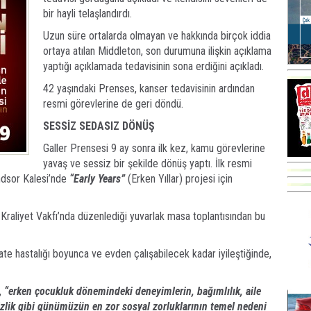
bir hayli telaşlandırdı.
Uzun süre ortalarda olmayan ve hakkında birçok iddia
ortaya atılan Middleton, son durumuna ilişkin açıklama
yaptığı açıklamada tedavisinin sona erdiğini açıkladı.
42 yaşındaki Prenses, kanser tedavisinin ardından
resmi görevlerine de geri döndü.
SESSİZ SEDASIZ DÖNÜŞ
Galler Prensesi 9 ay sonra ilk kez, kamu görevlerine
yavaş ve sessiz bir şekilde dönüş yaptı. İlk resmi
ndsor Kalesi’nde
“Early Years”
(Erken Yıllar) projesi için
a Kraliyet Vakfı’nda düzenlediği yuvarlak masa toplantısından bu
te hastalığı boyunca ve evden çalışabilecek kadar iyileştiğinde,
e,
“erken çocukluk dönemindeki deneyimlerin, bağımlılık, aile
vsizlik gibi günümüzün en zor sosyal zorluklarının temel nedeni