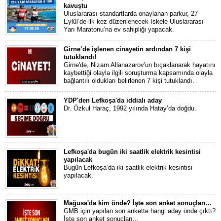
kavuştu
Uluslararası standartlarda onaylanan parkur, 27
Eylül’de ilk kez düzenlenecek İskele Uluslararası
Yarı Maratonu’na ev sahipliği yapacak.
Girne’de işlenen cinayetin ardından 7 kişi
tutuklandı!
Girne'de, Nizam Allanazarov'un bıçaklanarak hayatını
kaybettiği olayla ilgili soruşturma kapsamında olayla
bağlantılı oldukları belirlenen 7 kişi tutuklandı.
YDP'den Lefkoşa'da iddialı aday
Dr. Özkul Haraç, 1992 yılında Hatay’da doğdu.
Lefkoşa'da bugün iki saatlik elektrik kesintisi
yapılacak
Bugün Lefkoşa’da iki saatlik elektrik kesintisi
yapılacak.
Mağusa'da kim önde? İşte son anket sonuçları...
GMB için yapılan son ankette hangi aday önde çıktı?
İşte son anket sonuçları...