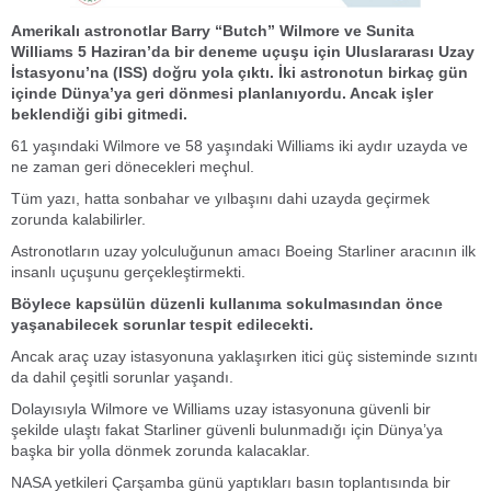
Amerikalı astronotlar Barry “Butch” Wilmore ve Sunita
Williams 5 Haziran’da bir deneme uçuşu için Uluslararası Uzay
İstasyonu’na (ISS) doğru yola çıktı.
İki astronotun birkaç gün
içinde Dünya’ya geri dönmesi planlanıyordu. Ancak işler
beklendiği gibi gitmedi.
61 yaşındaki Wilmore ve 58 yaşındaki Williams iki aydır uzayda ve
ne zaman geri dönecekleri meçhul.
Tüm yazı, hatta sonbahar ve yılbaşını dahi uzayda geçirmek
zorunda kalabilirler.
Astronotların uzay yolculuğunun amacı Boeing Starliner aracının ilk
insanlı uçuşunu gerçekleştirmekti.
Böylece kapsülün düzenli kullanıma sokulmasından önce
yaşanabilecek sorunlar tespit edilecekti.
Ancak araç uzay istasyonuna yaklaşırken itici güç sisteminde sızıntı
da dahil çeşitli sorunlar yaşandı.
Dolayısıyla Wilmore ve Williams uzay istasyonuna güvenli bir
şekilde ulaştı fakat Starliner güvenli bulunmadığı için Dünya’ya
başka bir yolla dönmek zorunda kalacaklar.
NASA yetkileri Çarşamba günü yaptıkları basın toplantısında bir