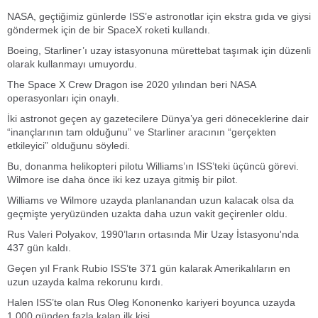
NASA, geçtiğimiz günlerde ISS’e astronotlar için ekstra gıda ve giysi
göndermek için de bir SpaceX roketi kullandı.
Boeing, Starliner’ı uzay istasyonuna mürettebat taşımak için düzenli
olarak kullanmayı umuyordu.
The Space X Crew Dragon ise 2020 yılından beri NASA
operasyonları için onaylı.
İki astronot geçen ay gazetecilere Dünya’ya geri döneceklerine dair
“inançlarının tam olduğunu” ve Starliner aracının “gerçekten
etkileyici” olduğunu söyledi.
Bu, donanma helikopteri pilotu Williams’ın ISS’teki üçüncü görevi.
Wilmore ise daha önce iki kez uzaya gitmiş bir pilot.
Williams ve Wilmore uzayda planlanandan uzun kalacak olsa da
geçmişte yeryüzünden uzakta daha uzun vakit geçirenler oldu.
Rus Valeri Polyakov, 1990’ların ortasında Mir Uzay İstasyonu'nda
437 gün kaldı.
Geçen yıl Frank Rubio ISS’te 371 gün kalarak Amerikalıların en
uzun uzayda kalma rekorunu kırdı.
Halen ISS’te olan Rus Oleg Kononenko kariyeri boyunca uzayda
1.000 günden fazla kalan ilk kişi.