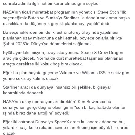
sonraki adımla ilgili net bir karar olmadığını söyledi.
NASA’nın ticari mürettebat programının yöneticisi Steve Stich “İlk
seçeneğimiz Butch ve Sunita’yı Starliner ile döndürmek ama başka
olasılıkları da düşünerek gerekli planlamayı yaptık” dedi.
Bu seçeneklerden biri de iki astronotu eylül ayında yapılması
planlanan uzay misyonuna dahil etmek, böylece onlarla birlikte
Şubat 2025’te Dünya’ya dönmelerini sağlamak.
Eylül ayındaki misyon, uzay istasyonuna Space X Crew Dragon
aracıyla gidecek. Normalde dört mürettebat taşıması planlanan
araçta gerekirse iki koltuk boş bırakılacak.
Eğer bu plan hayata geçerse Wilmore ve Williams ISS’te sekiz gün
yerine sekiz ay kalmış olacak.
Starliner aracı da dünyaya insansız bir şekilde, bilgisayar
kontrolünde dönecek
NASA’nın uzay operasyonları direktörü Ken Bowersox bu
senaryonun gerçekleşme olasılığının “son birkaç haftada olanlar
ışında biraz daha arttığını” söyledi.
Eğer iki astronot Dünya’ya SpaceX aracı kullanarak dönerse bu,
yıllardır bu şirketle rekabet içinde olan Boeing için büyük bir darbe
olacak.