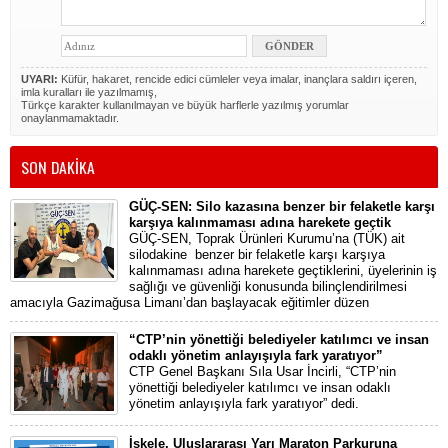
UYARI:
Küfür, hakaret, rencide edici cümleler veya imalar, inançlara saldırı içeren,
imla kuralları ile yazılmamış,
Türkçe karakter kullanılmayan ve büyük harflerle yazılmış yorumlar
onaylanmamaktadır.
SON DAKİKA
GÜÇ-SEN: Silo kazasına benzer bir felaketle karşı
karşıya kalınmaması adına harekete geçtik
GÜÇ-SEN, Toprak Ürünleri Kurumu’na (TÜK) ait
silodakine benzer bir felaketle karşı karşıya
kalınmaması adına harekete geçtiklerini, üyelerinin iş
sağlığı ve güvenliği konusunda bilinçlendirilmesi
amacıyla Gazimağusa Limanı’dan başlayacak eğitimler düzen
“CTP’nin yönettiği belediyeler katılımcı ve insan
odaklı yönetim anlayışıyla fark yaratıyor”
CTP Genel Başkanı Sıla Usar İncirli, “CTP’nin
yönettiği belediyeler katılımcı ve insan odaklı
yönetim anlayışıyla fark yaratıyor” dedi.
İskele, Uluslararası Yarı Maraton Parkuruna