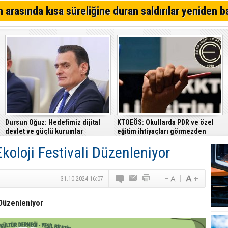
Mağusa'da kim önde? İşte son anket sonuçları...
 arasında kısa süreliğine duran saldırılar yeniden b
Çalışma Bakanlığı, 15 Ağustos’a kadar 12.00-16.00 saatl
güneş altında çalışmayı yasakladı
Lapta'da Tekin Adalı Spor Kompleksi hizmete açıldı
Dursun Oğuz: Hedefimiz dijital
KTOEÖS: Okullarda PDR ve özel
devlet ve güçlü kurumlar
eğitim ihtiyaçları görmezden
geliniyor
Ekoloji Festivali Düzenleniyor
31.10.2024 16:07
 Düzenleniyor