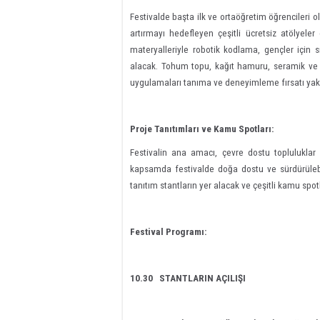
Festivalde başta ilk ve ortaöğretim öğrencileri ol
artırmayı hedefleyen çeşitli ücretsiz atölyele
materyalleriyle robotik kodlama, gençler için sı
alacak. Tohum topu, kağıt hamuru, seramik ve f
uygulamaları tanıma ve deneyimleme fırsatı yak
Proje Tanıtımları ve Kamu Spotları:
Festivalin ana amacı, çevre dostu topluluklar
kapsamda festivalde doğa dostu ve sürdürülebili
tanıtım stantların yer alacak ve çeşitli kamu spot
Festival Programı:
10.30 STANTLARIN AÇILIŞI