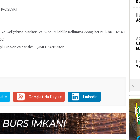
Ke
a HACIŞEVKİ
Ha
A
a ve Geliştirme Merkezi ve Sürdürülebilir Kalkınma Amaçları Kulübü - MÜGE
A
OÇ
C
eşil Binalar ve Kentler - ÇİMEN ÖZBURAK
Eu
Tü
y
Fı
Y
E
Ba
iş
etle
Google+'da Paylaş
LinkedIn
Ar
2
Fa
S