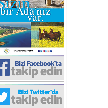
iz TUNCEL
öz göre göre…
ner ULUTAŞ
şallah St. Lois ile Hakkaido
ası gibi olmayız !...
i KİŞMİR
IRSAT VE KORKU
rgut ÇALICI
i Lakırdı da benden!
d. Doç. Ercan HOŞKARA
atırım Yapmazsan Var Olamazsın:
edefteki Kurum Kıb-Tek
na Sarro
şıma gelen skandal olayı