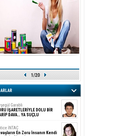
1/20
ZARLAR
şegül Garabli
ORU İŞARETLERİYLE DOLU BİR
ARİP DAVA… YA SUÇLU
EĞİLSE???
tice İNTAÇ
vaşların En Zoru İnsanın Kendi