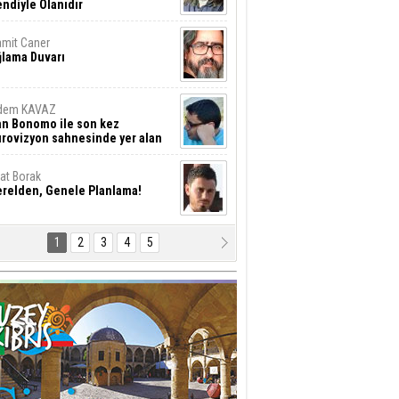
ndiyle Olanıdır
mit Caner
ğlama Duvarı
dem KAVAZ
an Bonomo ile son kez
rovizyon sahnesinde yer alan
rkiye 10 yıl aradan sonra
eniden yarışmaya dönecek mi?
rat Borak
erelden, Genele Planlama!
1
2
3
4
5
rkut YILMABAŞAR
yrak tartışmaları ve ihalesiz
ler!
if Alasya
015 SONRASI VE AKINCI.
tma Baysal
URLAR İÇİ’NDE KOLAYDIR ÖLMEK