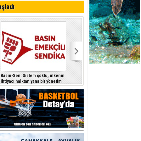
aşladı
eri arasında
Basın-Sen: Sistem çöktü, ülkenin
“CTP’nin yönettiği belediyeler
ihtiyacı halktan yana bir yönetim
katılımcı ve insan odaklı yönetim
anlayışıdır
anlayışıyla fark yaratıyor”