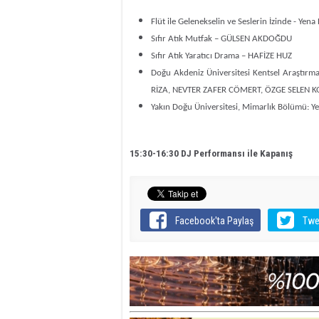
Flüt ile Gelenekselin ve Seslerin İzinde - Yen
Sıfır Atık Mutfak – GÜLSEN AKDOĞDU
Sıfır Atık Yaratıcı Drama – HAFİZE HUZ
Doğu Akdeniz Üniversitesi Kentsel Araştırm
RİZA, NEVTER ZAFER CÖMERT, ÖZGE SELEN K
Yakın Doğu Üniversitesi, Mimarlık Bölümü: Y
15:30-16:30 DJ Performansı ile Kapanış
Facebook'ta Paylaş
Twe