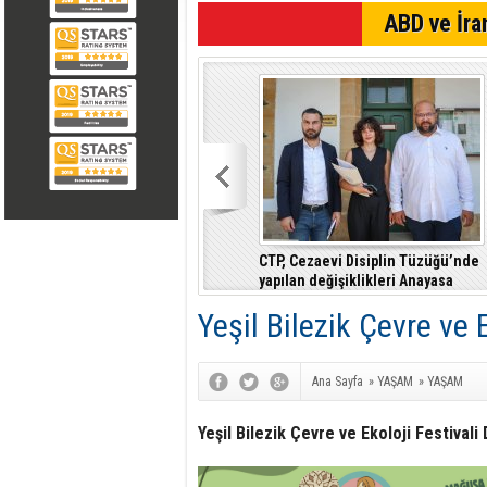
SON DAKİKA
ABD ve İran
CTP, Cezaevi Disiplin Tüzüğü’nde
yapılan değişiklikleri Anayasa
Mahkemesi’ne taşıdı
Yeşil Bilezik Çevre ve 
Ana Sayfa
»
YAŞAM
»
YAŞAM
Yeşil Bilezik Çevre ve Ekoloji Festivali