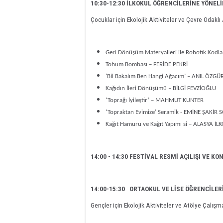
10:30-12:30 İLKOKUL ÖĞRENCİLERİNE YÖNELİ
Çocuklar için Ekolojik Aktiviteler ve Çevre Odaklı
Geri Dönüşüm Materyalleri ile Robotik K
Tohum Bombası – FERİDE PEKRİ
‘Bil Bakalım Ben Hangi Ağacım’ – ANIL ÖZG
Kağıdın İleri Dönüşümü – BİLGİ FEVZİOĞLU
‘Toprağı İyileştir’ – MAHMUT KUNTER
‘Topraktan Evimize’ Seramik - EMİNE ŞAKİR
Kağıt Hamuru ve Kağıt Yapımı si – ALASYA İ
14:00 - 14:30 FESTİVAL RESMİ AÇILIŞI VE K
14:00-15:30 ORTAOKUL VE LİSE ÖĞRENCİLER
Gençler için Ekolojik Aktiviteler ve Atölye Çalışm