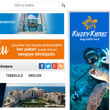
C
i Anayasa
yaşamını yitirdi
ar
ezden geliniyor
K
TEKNOLOJİ
ENGLISH
bir yönetim
ıya kalınmaması
ı yönetim