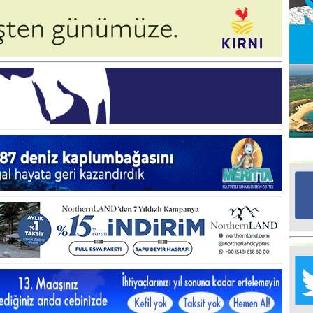
Ed
G
Ta
İn
Ad
Al
F
Tu
İk
Yr
Y
H
Ra
Ba