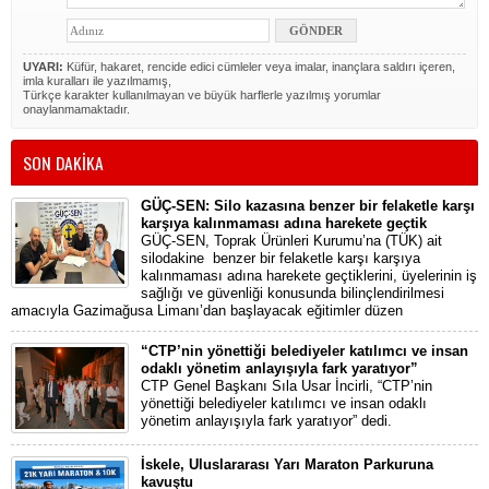
UYARI:
Küfür, hakaret, rencide edici cümleler veya imalar, inançlara saldırı içeren,
imla kuralları ile yazılmamış,
Türkçe karakter kullanılmayan ve büyük harflerle yazılmış yorumlar
onaylanmamaktadır.
SON DAKİKA
GÜÇ-SEN: Silo kazasına benzer bir felaketle karşı
karşıya kalınmaması adına harekete geçtik
GÜÇ-SEN, Toprak Ürünleri Kurumu’na (TÜK) ait
silodakine benzer bir felaketle karşı karşıya
kalınmaması adına harekete geçtiklerini, üyelerinin iş
sağlığı ve güvenliği konusunda bilinçlendirilmesi
amacıyla Gazimağusa Limanı’dan başlayacak eğitimler düzen
“CTP’nin yönettiği belediyeler katılımcı ve insan
odaklı yönetim anlayışıyla fark yaratıyor”
CTP Genel Başkanı Sıla Usar İncirli, “CTP’nin
yönettiği belediyeler katılımcı ve insan odaklı
yönetim anlayışıyla fark yaratıyor” dedi.
İskele, Uluslararası Yarı Maraton Parkuruna
kavuştu