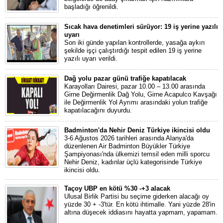
başladığı öğrenildi.
Sıcak hava denetimleri sürüyor: 19 iş yerine yazılı
uyarı
Son iki günde yapılan kontrollerde, yasağa aykırı
şekilde işçi çalıştırdığı tespit edilen 19 iş yerine
yazılı uyarı verildi.
Dağ yolu pazar günü trafiğe kapatılacak
Karayolları Dairesi, pazar 10.00 – 13.00 arasında
Girne Değirmenlik Dağ Yolu, Girne Acapulco Kavşağı
ile Değirmenlik Yol Ayrımı arasındaki yolun trafiğe
kapatılacağını duyurdu.
Badminton'da Nehir Deniz Türkiye ikincisi oldu
3-6 Ağustos 2026 tarihleri arasında Alanya'da
düzenlenen Air Badminton Büyükler Türkiye
Şampiyonası'nda ülkemizi temsil eden milli sporcu
Nehir Deniz, kadınlar üçlü kategorisinde Türkiye
ikincisi oldu.
Taçoy UBP en kötü %30 -+3 alacak
Ulusal Birlik Partisi bu seçime giderken alacağı oy
yüzde 30 + -3'tür. En kötü ihtimalle. Yani yüzde 28'in
altına düşecek iddiasını hayatta yapmam, yapamam.