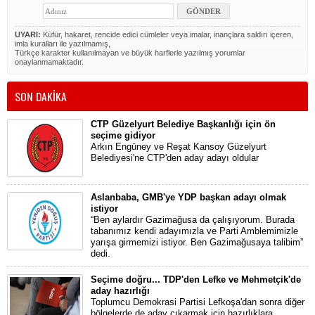
UYARI:
Küfür, hakaret, rencide edici cümleler veya imalar, inançlara saldırı içeren,
imla kuralları ile yazılmamış,
Türkçe karakter kullanılmayan ve büyük harflerle yazılmış yorumlar
onaylanmamaktadır.
SON DAKİKA
CTP Güzelyurt Belediye Başkanlığı için ön
seçime gidiyor
Arkın Engüney ve Reşat Kansoy Güzelyurt
Belediyesi'ne CTP'den aday adayı oldular
Aslanbaba, GMB'ye YDP başkan adayı olmak
istiyor
“Ben aylardır Gazimağusa da çalışıyorum. Burada
tabanımız kendi adayımızla ve Parti Amblemimizle
yarışa girmemizi istiyor. Ben Gazimağusaya talibim”
dedi.
Seçime doğru... TDP'den Lefke ve Mehmetçik'de
aday hazırlığı
Toplumcu Demokrasi Partisi Lefkoşa'dan sonra diğer
bölgelerde de aday çıkarmak için hazırlıklara