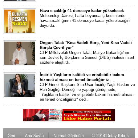
Hava sıcaklığı 41 dereceye kadar yükselecek
Meteoroloji Dairesi, hafta boyunca iç kesimlerde
hava sıcaklığının 41 dereceye kadar yükseleceğini
duyurdu.
Ongun Talat: "Kısa Vadeli Borç, Yeni Kısa Vadeli
Borçla Çevriliyor"
CTP Milletvekili Ongun Talat, Maliye Bakanlığı'nın
son Devlet İç Borçlanma Senedi (DİBS) ihalesini sert
sözlerle eleştirdi.
İncirli: Yaşlıların kaliteli ve erişilebilir bakım
hizmeti alması en temel önceliğimiz
CTP Genel Başkanı Sıla Usar İncirli, Yaşlı Hakları ve
Ruh Sağlığı Derneği ile yaptığı görüşmede,
"Yaşlıların kaliteli ve erişilebilir bakım hizmeti alması
en temel önceliğimiz" dedi.
Geri
Ana Sayfa
Normal Görünüm
© 2014 Detay Kıbrıs