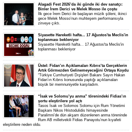
Alagadi Fest 2026’da iki günde iki dev sanatçı:
Binler İrem Derici ve Melek Mosso ile çoştu
İlk gece İrem Derici ile başlayan müzik şöleni, ikinci
gece Melek Mosso’nun muhteşem performansıyla
zirveye çıktı.
Siyasette Hareketli hafta... 17 Ağustos'ta Meclis'in
toplanması bekleniyor
Siyasette Hareketli hafta... 17 Ağustos'ta Meclis'in
toplanması bekleniyor
Üstel: Fidan’ın Açıklamaları Kıbrıs’ta Gerçeklerin
Artık Görmezden Gelinemeyeceğini Ortaya Koydu
“Türkiye Cumhuriyeti Dışişleri Bakanı Sayın Hakan
Fidan’ın Kıbrıs konusunda yaptığı açıklamaları
büyük bir memnuniyetle karşıladım.
“İsak ve Solomu’yu anma” törenindeki Fidias’ın
şortu eleştirilere yol açtı
Tasos İsak ve Solomos Solomu için Rum Yönetimi
Başkanı Nikos Hristodulidis himayesinde
Paralimni’de dün akşam düzenlenen anma töreninde
Rum AB milletvekili Fidias Panayotu’nun kıyafeti
eleştirilere neden oldu.