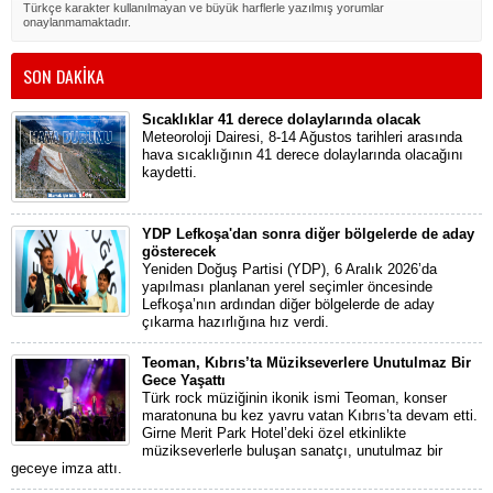
Türkçe karakter kullanılmayan ve büyük harflerle yazılmış yorumlar
onaylanmamaktadır.
SON DAKİKA
Sıcaklıklar 41 derece dolaylarında olacak
Meteoroloji Dairesi, 8-14 Ağustos tarihleri arasında
hava sıcaklığının 41 derece dolaylarında olacağını
kaydetti.
YDP Lefkoşa'dan sonra diğer bölgelerde de aday
gösterecek
Yeniden Doğuş Partisi (YDP), 6 Aralık 2026’da
yapılması planlanan yerel seçimler öncesinde
Lefkoşa’nın ardından diğer bölgelerde de aday
çıkarma hazırlığına hız verdi.
Teoman, Kıbrıs’ta Müzikseverlere Unutulmaz Bir
Gece Yaşattı
Türk rock müziğinin ikonik ismi Teoman, konser
maratonuna bu kez yavru vatan Kıbrıs’ta devam etti.
Girne Merit Park Hotel’deki özel etkinlikte
müzikseverlerle buluşan sanatçı, unutulmaz bir
geceye imza attı.