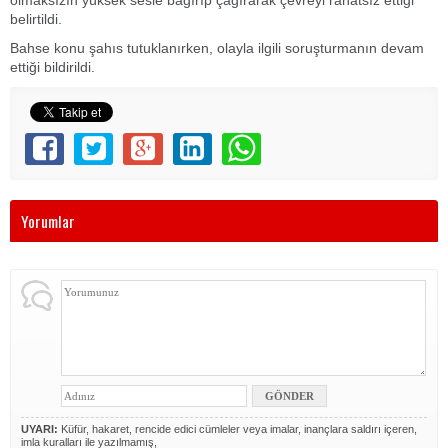
olmaksızın yüksek sesle bağırıp çağırarak çevreyi rahatsız ettiği
belirtildi.
Bahse konu şahıs tutuklanırken, olayla ilgili soruşturmanın devam
ettiği bildirildi.
Yorumlar
UYARI:
Küfür, hakaret, rencide edici cümleler veya imalar, inançlara saldırı içeren,
imla kuralları ile yazılmamış,