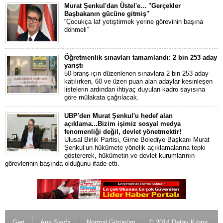
Murat Şenkul'dan Üstel'e... "Gerçekler
Başbakanın gücüne gitmiş"
“Çocukça laf yetiştirmek yerine görevinin başına
dönmeli”
Öğretmenlik sınavları tamamlandı: 2 bin 253 aday
yarıştı
50 branş için düzenlenen sınavlara 2 bin 253 aday
katılırken, 60 ve üzeri puan alan adaylar kesinleşen
listelerin ardından ihtiyaç duyulan kadro sayısına
göre mülakata çağrılacak.
UBP'den Murat Şenkul'u hedef alan
açıklama...Bizim işimiz sosyal medya
fenomenliği değil, devlet yönetmektir!
Ulusal Birlik Partisi, Girne Belediye Başkanı Murat
Şenkul’un hükümete yönelik açıklamalarına tepki
göstererek, hükümetin ve devlet kurumlarının
görevlerinin başında olduğunu ifade etti.
Geri
Ana Sayfa
Normal Görünüm
© 2014 Detay Kıbrıs