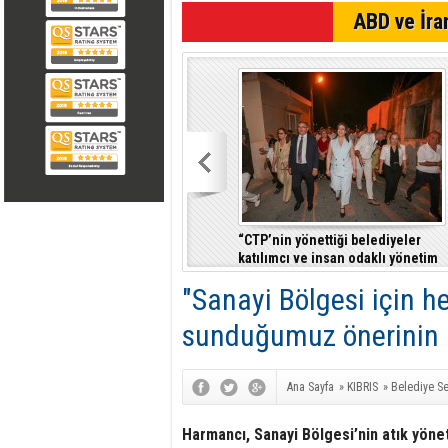
SON DAKİKA
ABD ve İran
“CTP’nin yönettiği belediyeler
katılımcı ve insan odaklı yönetim
anlayışıyla fark yaratıyor”
"Sanayi Bölgesi için h
sunduğumuz önerinin 
Ana Sayfa
»
KIBRIS
»
Belediye Se
2018
Harmancı, Sanayi Bölgesi’nin atık yöne