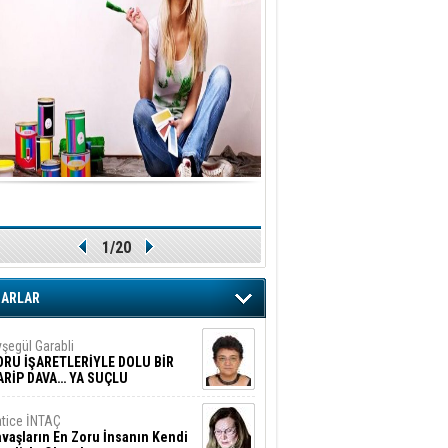
1/20
ZARLAR
şegül Garabli
ORU İŞARETLERİYLE DOLU BİR
ARİP DAVA… YA SUÇLU
EĞİLSE???
tice İNTAÇ
vaşların En Zoru İnsanın Kendi