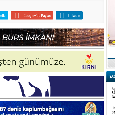
etle
Google+'da Paylaş
LinkedIn
YA
Ay
S
G
D
Ha
Sa