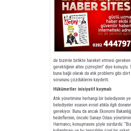
de bizimle birlikte hareket etmesi gereken
gerektiğinin altını çizmiştim” diye konuştu
buna bağlı olarak da atık problemi gibi dö
sorununu çözdüklerini kaydetti.
Hükümetler inisiyatif koymalı
Atık yönetimine herhangi bir belediyenin 
belediyeler esasen evsel atıkla ilgili donanı
gerekiyor. Bunu da ancak Ekonomi Bakanlığı 
hedeflerinin, önceki Sanayi Odası yönetimi
Harmancı, konuşmasını şöyle sürdürdü: “Biz
kullanılması ve bu temizliğin özel bir şirk