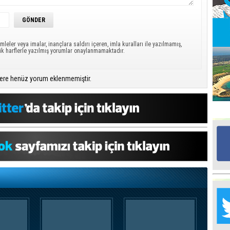
Ed
G
mleler veya imalar, inançlara saldırı içeren, imla kuralları ile yazılmamış,
ük harflerle yazılmış yorumlar onaylanmamaktadır.
Ta
İn
ere henüz yorum eklenmemiştir.
Ad
Al
F
Tu
İk
Yr
Y
H
Ra
Ba