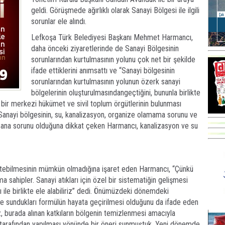
geldi. Görüşmede ağırlıklı olarak Sanayi Bölgesi ile ilgili
sorunlar ele alındı.
Lefkoşa Türk Belediyesi Başkanı Mehmet Harmancı,
daha önceki ziyaretlerinde de Sanayi Bölgesinin
sorunlarından kurtulmasının yolunu çok net bir şekilde
ifade ettiklerini anımsattı ve “Sanayi bölgesinin
sorunlarından kurtulmasının yolunun özerk sanayi
bölgelerinin oluşturulmasındangeçtiğini, bununla birlikte
 bir merkezi hükümet ve sivil toplum örgütlerinin bulunması
. Sanayi bölgesinin, su, kanalizasyon, organize olamama sorunu ve
rt ana sorunu olduğuna dikkat çeken Harmancı, kanalizasyon ve su
yetebilmesinin mümkün olmadığına işaret eden Harmancı, “Çünkü
ma sahipler. Sanayi atıkları için özel bir sistematiğin gelişmesi
ile birlikte ele alabiliriz” dedi. Önümüzdeki dönemdeki
ne sundukları formülün hayata geçirilmesi olduğunu da ifade eden
, burada alınan katkıların bölgenin temizlenmesi amacıyla
et tarafından yapılması yönünde bir öneri sunmuştuk. Yeni dönemde