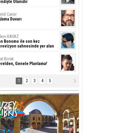
ndiyle Olanıdır
mit Caner
ğlama Duvarı
dem KAVAZ
an Bonomo ile son kez
rovizyon sahnesinde yer alan
rkiye 10 yıl aradan sonra
eniden yarışmaya dönecek mi?
rat Borak
erelden, Genele Planlama!
1
2
3
4
5
rkut YILMABAŞAR
yrak tartışmaları ve ihalesiz
ler!
if Alasya
015 SONRASI VE AKINCI.
tma Baysal
URLAR İÇİ’NDE KOLAYDIR ÖLMEK