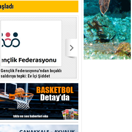
aşladı
 planlayan
Gençlik Federasyonu'ndan bıçaklı
Kıbrıs Türk Polis Mensupları
saldırıya tepki: Ev İçi Şiddet
Derneği, CTP’yi ziyaret etti
F
Yasası hayata geçirilmeli