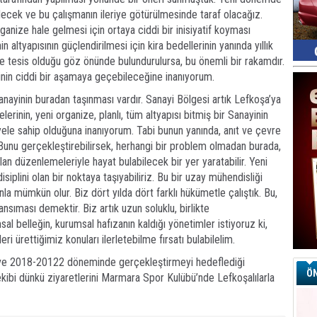
ek ve bu çalışmanın ileriye götürülmesinde taraf olacağız.
anize hale gelmesi için ortaya ciddi bir inisiyatif koyması
 altyapısının güçlendirilmesi için kira bedellerinin yanında yıllık
e tesis olduğu göz önünde bulundurulursa, bu önemli bir rakamdır.
inin ciddi bir aşamaya geçebileceğine inanıyorum.
nayinin buradan taşınması vardır. Sanayi Bölgesi artık Lefkoşa’ya
erinin, yeni organize, planlı, tüm altyapısı bitmiş bir Sanayinin
yele sahip olduğuna inanıyorum. Tabi bunun yanında, anıt ve çevre
. Bunu gerçekleştirebilirsek, herhangi bir problem olmadan burada,
lan düzenlemeleriyle hayat bulabilecek bir yer yaratabilir. Yeni
isiplini olan bir noktaya taşıyabiliriz. Bu bir uzay mühendisliği
onla mümkün olur. Biz dört yılda dört farklı hükümetle çalıştık. Bu,
yansıması demektir. Biz artık uzun soluklu, birlikte
al belleğin, kurumsal hafızanın kaldığı yönetimler istiyoruz ki,
i ürettiğimiz konuları ilerletebilme fırsatı bulabilelim.
 ve 2018-20122 döneminde gerçekleştirmeyi hedeflediği
ÖN
e ekibi dünkü ziyaretlerini Marmara Spor Kulübü’nde Lefkoşalılarla