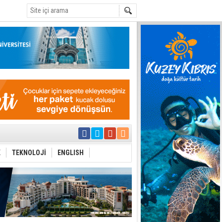
C
ı yönetim
K
TEKNOLOJİ
ENGLISH
eri arasında
i Şiddet Yasası
ti
i