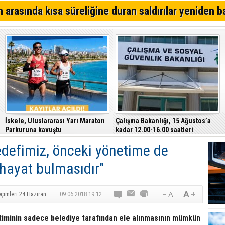
64. Geleneksel Mehmetçik Üzüm Festivali başladı
 arasında kısa süreliğine duran saldırılar yeniden b
Özersay, DAÜ-SEN yetkilileriyle bir araya geldi
Çeler: Yükseköğretimde günü kurtaran değil, geleceği
politikalara ihtiyaç var
İskele, Uluslararası Yarı Maraton
Çalışma Bakanlığı, 15 Ağustos’a
Parkuruna kavuştu
kadar 12.00-16.00 saatleri
arasında güneş altında çalışmayı
edefimiz, önceki yönetime de
yasakladı
hayat bulmasıdır"
çimleri 24 Haziran
09.06.2018 19:12
timinin sadece belediye tarafından ele alınmasının mümkün