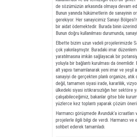
de sözümüzün arkasında olmaya devam edec
Bunun yanında hükümetlerin de sanayinin org
gerekiyor. Her sanayicimiz Sanayi Bölgesi’nin
bir aidat ödemektedir. Burada binin üzerind
Bunun doğru kullanılması durumunda, sanay
Elbette bizim uzun vadeli projelerimizde Sa
çok yakınlaşmıştır. Buradaki imar düzenlemel
yaratılmasına imkân sağlayacak bir potansi
yoluyla bir bağlantı kurulması da önemlidir
alt yapısı tamamlanarak yeni imar ve yeşil a
sanayiyi de gerçekten planlı organize, atık d
değil, tamamen siyasi irade, kararlılık, vizy
ülkedeki siyasi istikrarsızlığın her sektöre 
çalışabileceğimiz, bakanlar gitse bile kurums
yüzlerce kez toplantı yaparak çözüm öneriler
Harmancı görüşmede Avunduk’a icraatları
projelerle ilgili bilgi de verdi. Harmancı v
sohbet ederek tamamladı.