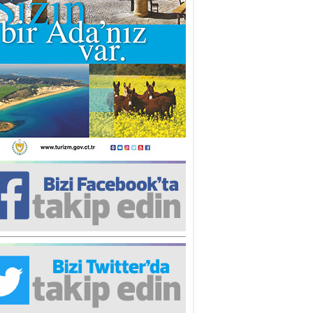
iz TUNCEL
öz göre göre…
ner ULUTAŞ
şallah St. Lois ile Hakkaido
ası gibi olmayız !...
i KİŞMİR
IRSAT VE KORKU
rgut ÇALICI
i Lakırdı da benden!
d. Doç. Ercan HOŞKARA
atırım Yapmazsan Var Olamazsın:
edefteki Kurum Kıb-Tek
na Sarro
şıma gelen skandal olayı