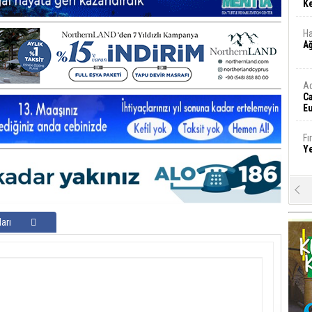
Ke
Ha
A
A
C
Eu
Tü
y
Fı
Y
E
Ba
iş
arı
Ar
2
Fa
S