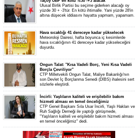
Taçoy UBP en kötü %30 -+3 alacak
Ulusal Birlik Partisi bu seçime giderken alacağı oy
yüzde 30 + -3'tür. En kötü ihtimalle. Yani yüzde 28'in
altına düşecek iddiasını hayatta yapmam, yapamam.
Hava sıcaklığı 41 dereceye kadar yükselecek
Meteoroloji Dairesi, hafta boyunca iç kesimlerde
hava sıcaklığının 41 dereceye kadar yükseleceğini
duyurdu.
Ongun Talat: "Kısa Vadeli Borç, Yeni Kısa Vadeli
Borçla Çevriliyor"
CTP Milletvekili Ongun Talat, Maliye Bakanlığı'nın
son Devlet İç Borçlanma Senedi (DİBS) ihalesini sert
sözlerle eleştirdi.
İncirli: Yaşlıların kaliteli ve erişilebilir bakım
hizmeti alması en temel önceliğimiz
CTP Genel Başkanı Sıla Usar İncirli, Yaşlı Hakları ve
Ruh Sağlığı Derneği ile yaptığı görüşmede,
"Yaşlıların kaliteli ve erişilebilir bakım hizmeti alması
en temel önceliğimiz" dedi.