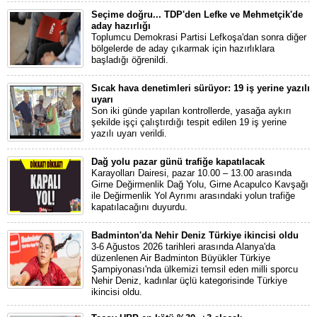
Seçime doğru... TDP'den Lefke ve Mehmetçik'de
aday hazırlığı
Toplumcu Demokrasi Partisi Lefkoşa'dan sonra diğer
bölgelerde de aday çıkarmak için hazırlıklara
başladığı öğrenildi.
Sıcak hava denetimleri sürüyor: 19 iş yerine yazılı
uyarı
Son iki günde yapılan kontrollerde, yasağa aykırı
şekilde işçi çalıştırdığı tespit edilen 19 iş yerine
yazılı uyarı verildi.
Dağ yolu pazar günü trafiğe kapatılacak
Karayolları Dairesi, pazar 10.00 – 13.00 arasında
Girne Değirmenlik Dağ Yolu, Girne Acapulco Kavşağı
ile Değirmenlik Yol Ayrımı arasındaki yolun trafiğe
kapatılacağını duyurdu.
Badminton'da Nehir Deniz Türkiye ikincisi oldu
3-6 Ağustos 2026 tarihleri arasında Alanya'da
düzenlenen Air Badminton Büyükler Türkiye
Şampiyonası'nda ülkemizi temsil eden milli sporcu
Nehir Deniz, kadınlar üçlü kategorisinde Türkiye
ikincisi oldu.