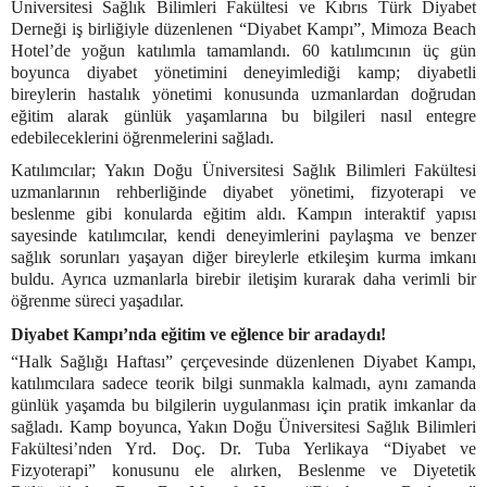
Üniversitesi Sağlık Bilimleri Fakültesi ve Kıbrıs Türk Diyabet
Derneği iş birliğiyle düzenlenen “Diyabet Kampı”, Mimoza Beach
Hotel’de yoğun katılımla tamamlandı. 60 katılımcının üç gün
boyunca diyabet yönetimini deneyimlediği kamp; diyabetli
bireylerin hastalık yönetimi konusunda uzmanlardan doğrudan
eğitim alarak günlük yaşamlarına bu bilgileri nasıl entegre
edebileceklerini öğrenmelerini sağladı.
Katılımcılar; Yakın Doğu Üniversitesi Sağlık Bilimleri Fakültesi
uzmanlarının rehberliğinde diyabet yönetimi, fizyoterapi ve
beslenme gibi konularda eğitim aldı. Kampın interaktif yapısı
sayesinde katılımcılar, kendi deneyimlerini paylaşma ve benzer
sağlık sorunları yaşayan diğer bireylerle etkileşim kurma imkanı
buldu. Ayrıca uzmanlarla birebir iletişim kurarak daha verimli bir
öğrenme süreci yaşadılar.
Diyabet Kampı’nda eğitim ve eğlence bir aradaydı!
“Halk Sağlığı Haftası” çerçevesinde düzenlenen Diyabet Kampı,
katılımcılara sadece teorik bilgi sunmakla kalmadı, aynı zamanda
günlük yaşamda bu bilgilerin uygulanması için pratik imkanlar da
sağladı. Kamp boyunca, Yakın Doğu Üniversitesi Sağlık Bilimleri
Fakültesi’nden Yrd. Doç. Dr. Tuba Yerlikaya “Diyabet ve
Fizyoterapi” konusunu ele alırken, Beslenme ve Diyetetik