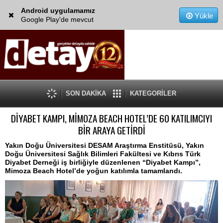
Android uygulamamız
Yükle
Google Play'de mevcut
SON DAKİKA
KATEGORİLER
DİYABET KAMPI, MİMOZA BEACH HOTEL’DE 60 KATILIMCIYI
BİR ARAYA GETİRDİ
Yakın Doğu Üniversitesi DESAM Araştırma Enstitüsü, Yakın
Doğu Üniversitesi Sağlık Bilimleri Fakültesi ve Kıbrıs Türk
Diyabet Derneği iş birliğiyle düzenlenen “Diyabet Kampı”,
Mimoza Beach Hotel’de yoğun katılımla tamamlandı.