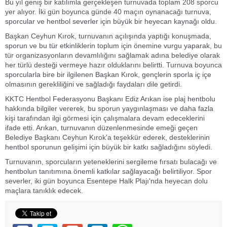
Bu yıl geniş bir katılımla gerçekleşen turnuvada toplam 208 sporcu
yer alıyor. İki gün boyunca günde 40 maçın oynanacağı turnuva,
sporcular ve hentbol severler için büyük bir heyecan kaynağı oldu.
Başkan Ceyhun Kırok, turnuvanın açılışında yaptığı konuşmada,
sporun ve bu tür etkinliklerin toplum için önemine vurgu yaparak, bu
tür organizasyonların devamlılığını sağlamak adına belediye olarak
her türlü desteği vermeye hazır olduklarını belirtti. Turnuva boyunca
sporcularla bire bir ilgilenen Başkan Kırok, gençlerin sporla iç içe
olmasının gerekliliğini ve sağladığı faydaları dile getirdi.
KKTC Hentbol Federasyonu Başkanı Ediz Arıkan ise plaj hentbolu
hakkında bilgiler vererek, bu sporun yaygınlaşması ve daha fazla
kişi tarafından ilgi görmesi için çalışmalara devam edeceklerini
ifade etti. Arıkan, turnuvanın düzenlenmesinde emeği geçen
Belediye Başkanı Ceyhun Kırok'a teşekkür ederek, desteklerinin
hentbol sporunun gelişimi için büyük bir katkı sağladığını söyledi.
Turnuvanın, sporcuların yeteneklerini sergileme fırsatı bulacağı ve
hentbolun tanıtımına önemli katkılar sağlayacağı belirtiliyor. Spor
severler, iki gün boyunca Esentepe Halk Plajı'nda heyecan dolu
maçlara tanıklık edecek.