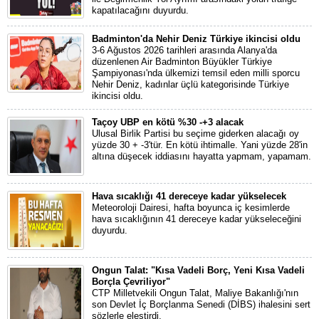
kapatılacağını duyurdu.
Badminton'da Nehir Deniz Türkiye ikincisi oldu
3-6 Ağustos 2026 tarihleri arasında Alanya'da
düzenlenen Air Badminton Büyükler Türkiye
Şampiyonası'nda ülkemizi temsil eden milli sporcu
Nehir Deniz, kadınlar üçlü kategorisinde Türkiye
ikincisi oldu.
Taçoy UBP en kötü %30 -+3 alacak
Ulusal Birlik Partisi bu seçime giderken alacağı oy
yüzde 30 + -3'tür. En kötü ihtimalle. Yani yüzde 28'in
altına düşecek iddiasını hayatta yapmam, yapamam.
Hava sıcaklığı 41 dereceye kadar yükselecek
Meteoroloji Dairesi, hafta boyunca iç kesimlerde
hava sıcaklığının 41 dereceye kadar yükseleceğini
duyurdu.
Ongun Talat: "Kısa Vadeli Borç, Yeni Kısa Vadeli
Borçla Çevriliyor"
CTP Milletvekili Ongun Talat, Maliye Bakanlığı'nın
son Devlet İç Borçlanma Senedi (DİBS) ihalesini sert
sözlerle eleştirdi.