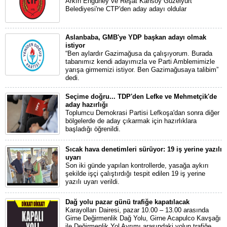
Arkın Engüney ve Reşat Kansoy Güzelyurt
Belediyesi'ne CTP'den aday adayı oldular
Aslanbaba, GMB'ye YDP başkan adayı olmak
istiyor
“Ben aylardır Gazimağusa da çalışıyorum. Burada
tabanımız kendi adayımızla ve Parti Amblemimizle
yarışa girmemizi istiyor. Ben Gazimağusaya talibim”
dedi.
Seçime doğru... TDP'den Lefke ve Mehmetçik'de
aday hazırlığı
Toplumcu Demokrasi Partisi Lefkoşa'dan sonra diğer
bölgelerde de aday çıkarmak için hazırlıklara
başladığı öğrenildi.
Sıcak hava denetimleri sürüyor: 19 iş yerine yazılı
uyarı
Son iki günde yapılan kontrollerde, yasağa aykırı
şekilde işçi çalıştırdığı tespit edilen 19 iş yerine
yazılı uyarı verildi.
Dağ yolu pazar günü trafiğe kapatılacak
Karayolları Dairesi, pazar 10.00 – 13.00 arasında
Girne Değirmenlik Dağ Yolu, Girne Acapulco Kavşağı
ile Değirmenlik Yol Ayrımı arasındaki yolun trafiğe