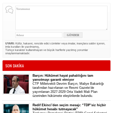
UYARI:
Küfür, hakaret, rencide edici cümleler veya imalar, inançlara saldırı içeren,
imla kuralları ile yazılmamış,
Türkçe karakter kullanılmayan ve büyük harflerle yazılmış yorumlar
onaylanmamaktadır.
SON DAKİKA
Barçın: Hükümet hayat pahalılığını tam
yansıtmayı garanti etmiyor
CTP Milletvekili Devrim Barçın, Maliye Bakanlığı
tarafından hazırlanan ve Resmi Gazete’de
yayımlanan 2027-2029 Orta Vadeli Mali Plan
üzerinden hükümete eleştirilerde bulundu.
Redif Ekinci’den seçim mesajı: “TDP’siz hiçbir
hükümet hesabı tutmayacak”