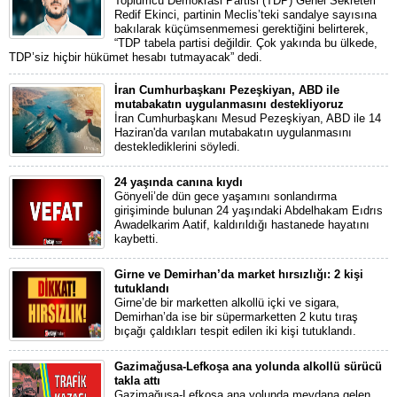
Toplumcu Demokrasi Partisi (TDP) Genel Sekreteri
Redif Ekinci, partinin Meclis’teki sandalye sayısına
bakılarak küçümsenmemesi gerektiğini belirterek,
“TDP tabela partisi değildir. Çok yakında bu ülkede,
TDP’siz hiçbir hükümet hesabı tutmayacak” dedi.
İran Cumhurbaşkanı Pezeşkiyan, ABD ile
mutabakatın uygulanmasını destekliyoruz
İran Cumhurbaşkanı Mesud Pezeşkiyan, ABD ile 14
Haziran'da varılan mutabakatın uygulanmasını
desteklediklerini söyledi.
24 yaşında canına kıydı
Gönyeli’de dün gece yaşamını sonlandırma
girişiminde bulunan 24 yaşındaki Abdelhakam Eıdrıs
Awadelkarim Aatif, kaldırıldığı hastanede hayatını
kaybetti.
Girne ve Demirhan’da market hırsızlığı: 2 kişi
tutuklandı
Girne’de bir marketten alkollü içki ve sigara,
Demirhan’da ise bir süpermarketten 2 kutu tıraş
bıçağı çaldıkları tespit edilen iki kişi tutuklandı.
Gazimağusa-Lefkoşa ana yolunda alkollü sürücü
takla attı
Gazimağusa-Lefkoşa ana yolunda meydana gelen