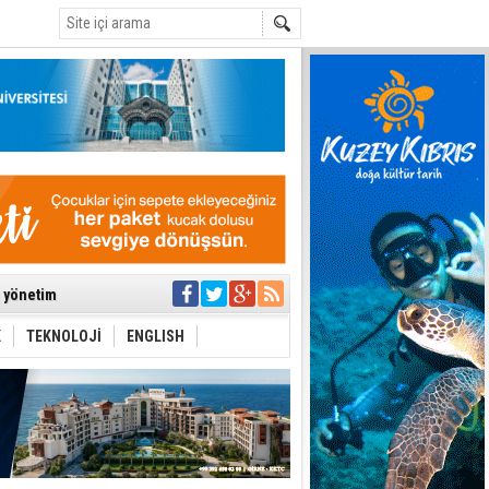
C
ıya kalınmaması
ı yönetim
K
TEKNOLOJİ
ENGLISH
eri arasında
i Şiddet Yasası
ti