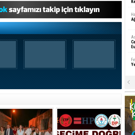
Ke
Ha
A
A
C
Eu
Tü
y
Fı
Y
E
Ba
iş
Ar
2
Fa
S