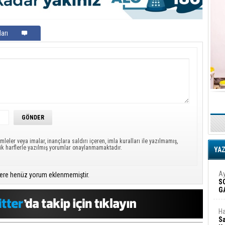
arı
mleler veya imalar, inançlara saldırı içeren, imla kuralları ile yazılmamış,
ük harflerle yazılmış yorumlar onaylanmamaktadır.
YA
Ay
ere henüz yorum eklenmemiştir.
S
G
D
Ha
Sa