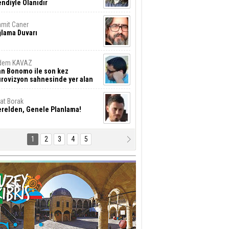
ndiyle Olanıdır
mit Caner
ğlama Duvarı
dem KAVAZ
an Bonomo ile son kez
rovizyon sahnesinde yer alan
rkiye 10 yıl aradan sonra
eniden yarışmaya dönecek mi?
rat Borak
erelden, Genele Planlama!
1
2
3
4
5
rkut YILMABAŞAR
yrak tartışmaları ve ihalesiz
ler!
if Alasya
015 SONRASI VE AKINCI.
tma Baysal
URLAR İÇİ’NDE KOLAYDIR ÖLMEK