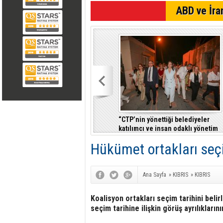
SON DAKİKA
ABD ve İran
“CTP’nin yönettiği belediyeler
katılımcı ve insan odaklı yönetim
anlayışıyla fark yaratıyor”
Hükümet ortakları seç
Ana Sayfa
»
KIBRIS
»
KIBRIS
Koalisyon ortakları seçim tarihini beli
seçim tarihine ilişkin görüş ayrılıklarını