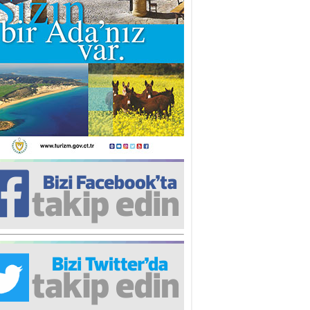
iz TUNCEL
öz göre göre…
ner ULUTAŞ
şallah St. Lois ile Hakkaido
ası gibi olmayız !...
i KİŞMİR
IRSAT VE KORKU
rgut ÇALICI
i Lakırdı da benden!
d. Doç. Ercan HOŞKARA
atırım Yapmazsan Var Olamazsın:
edefteki Kurum Kıb-Tek
na Sarro
şıma gelen skandal olayı