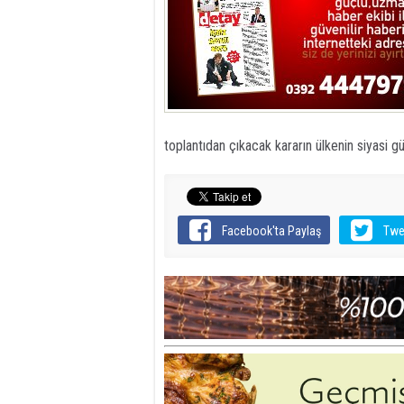
toplantıdan çıkacak kararın ülkenin siyasi
Facebook'ta Paylaş
Twe