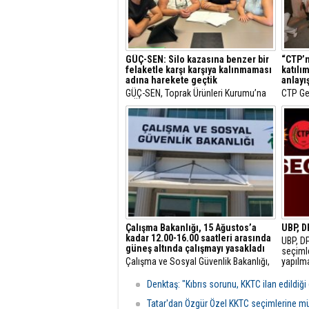
GÜÇ-SEN: Silo kazasına benzer bir
“CTP’n
felaketle karşı karşıya kalınmaması
katılı
adına harekete geçtik
anlayış
GÜÇ-SEN, Toprak Ürünleri Kurumu’na
CTP Gen
(TÜK) ait silodakine benzer bir
“CTP’ni
felaketle karşı karşıya kalınmaması
ve insa
adına harekete geçtiklerini, üyelerinin
fark ya
iş sağlığı ve güvenliği konusunda
bilinçlendirilmesi amacıyla
Gazimağusa Limanı’dan başlayacak
eğitimler düzen
Çalışma Bakanlığı, 15 Ağustos’a
UBP, D
kadar 12.00-16.00 saatleri arasında
UBP, DP
güneş altında çalışmayı yasakladı
seçimle
Çalışma ve Sosyal Güvenlik Bakanlığı,
yapılm
Meteoroloji Dairesi’nin yüksek hava
kaldırı
sıcaklığı tahminleri nedeniyle
karar a
Denktaş: "Kıbrıs sorunu, KKTC ilan edildiği 
bugünden itibaren 15 Ağustos’a kadar
12.00 ile 16.00 saatleri arasında açık
Tatar'dan Özgür Özel KKTC seçimlerine müd