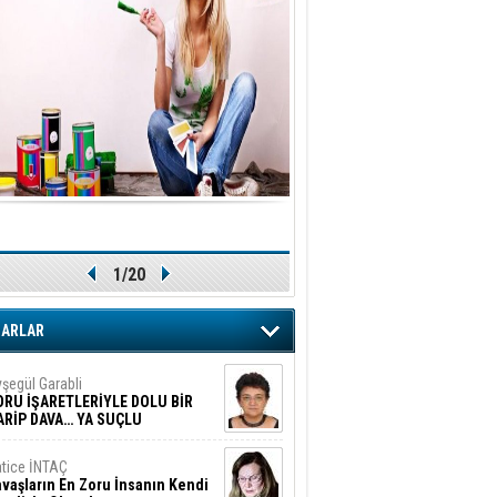
1/20
ZARLAR
şegül Garabli
ORU İŞARETLERİYLE DOLU BİR
ARİP DAVA… YA SUÇLU
EĞİLSE???
tice İNTAÇ
vaşların En Zoru İnsanın Kendi