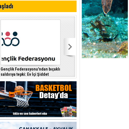
i
aşladı
Gençlik Federasyonu'ndan bıçaklı
Kıbrıs Türk Polis Mensupları
saldırıya tepki: Ev İçi Şiddet
Derneği, CTP’yi ziyaret etti
F
Yasası hayata geçirilmeli