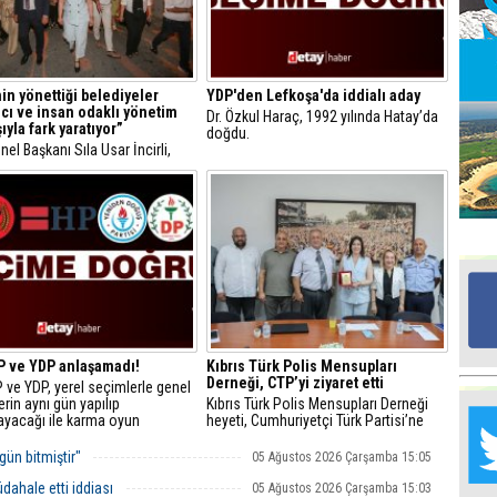
Ed
G
in yönettiği belediyeler
YDP'den Lefkoşa'da iddialı aday
mcı ve insan odaklı yönetim
Dr. Özkul Haraç, 1992 yılında Hatay’da
ıyla fark yaratıyor”
doğdu.
Ta
el Başkanı Sıla Usar İncirli,
İn
n yönettiği belediyeler katılımcı
Ad
n odaklı yönetim anlayışıyla
ratıyor” dedi.
Al
F
Tu
İk
P ve YDP anlaşamadı!
Kıbrıs Türk Polis Mensupları
Derneği, CTP’yi ziyaret etti
 ve YDP, yerel seçimlerle genel
Yr
rin aynı gün yapılıp
Kıbrıs Türk Polis Mensupları Derneği
Y
ayacağı ile karma oyun
heyeti, Cumhuriyetçi Türk Partisi’ne
H
lmasına ilişkin henüz ortak bir
(CTP) teşekkür ve nezaket ziyaretinde
lınmadığını açıkladı.
bulundu.
gün bitmiştir"
05 Ağustos 2026 Çarşamba 15:05
Ra
ahale etti iddiası
05 Ağustos 2026 Çarşamba 15:03
Ba