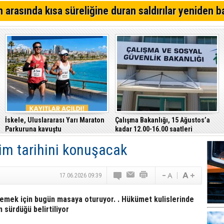
Kıbrıs Türk Polis Mensupları Derneği, CTP’yi ziyaret ett
 arasında kısa süreliğine duran saldırılar yeniden b
64. Geleneksel Mehmetçik Üzüm Festivali başladı
Özersay, DAÜ-SEN yetkilileriyle bir araya geldi
İskele, Uluslararası Yarı Maraton
Çalışma Bakanlığı, 15 Ağustos’a
Parkuruna kavuştu
kadar 12.00-16.00 saatleri
arasında güneş altında çalışmayı
im tarihini konuşacak
yasakladı
17.06.2026 09:39
rlemek için bugün masaya oturuyor. . Hükümet kulislerinde
n sürdüğü belirtiliyor