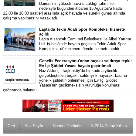
Dairesi’nin yüksek hava sıcaklığı tahminleri
nedeniyle bugünden itibaren 15 Ağustos’a kadar
12.00 ile 16.00 saatleri arasında açık havada ve sürekli güneş altında
çalışma yapılmasını yasakladı.
Lapta'da Tekin Adalı Spor Kompleksi hizmete
açıldı
Lapta Alsancak Çamlıbel Belediyesi ile Albel Yatırım
Ltd. iş birliğinde hayata geçirilen Tekin Adalı Spor
Kompleksi, düzenlenen törenle hizmete açıldı.
Gençlik Federasyonu'ndan bıçaklı saldırıya tepki:
Ev İçi Şiddet Yasası hayata geçirilmeli
Naz Aktunç, Taşkınköy'de bir kadına yönelik
gerçekleştirilen bıçaklı saldırıyı kınayarak, kadına
yönelik şiddetin önlenmesi için Ev İçi Şiddet
Yasası'nın gecikmeksizin yürürlüğe konulması
çağrısında bulundu.
Geri
Ana Sayfa
Normal Görünüm
© 2014 Detay Kıbrıs