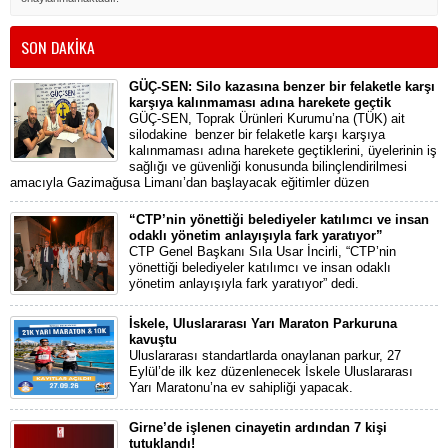
SON DAKİKA
GÜÇ-SEN: Silo kazasına benzer bir felaketle karşı
karşıya kalınmaması adına harekete geçtik
GÜÇ-SEN, Toprak Ürünleri Kurumu’na (TÜK) ait
silodakine benzer bir felaketle karşı karşıya
kalınmaması adına harekete geçtiklerini, üyelerinin iş
sağlığı ve güvenliği konusunda bilinçlendirilmesi
amacıyla Gazimağusa Limanı’dan başlayacak eğitimler düzen
“CTP’nin yönettiği belediyeler katılımcı ve insan
odaklı yönetim anlayışıyla fark yaratıyor”
CTP Genel Başkanı Sıla Usar İncirli, “CTP’nin
yönettiği belediyeler katılımcı ve insan odaklı
yönetim anlayışıyla fark yaratıyor” dedi.
İskele, Uluslararası Yarı Maraton Parkuruna
kavuştu
Uluslararası standartlarda onaylanan parkur, 27
Eylül’de ilk kez düzenlenecek İskele Uluslararası
Yarı Maratonu’na ev sahipliği yapacak.
Girne’de işlenen cinayetin ardından 7 kişi
tutuklandı!