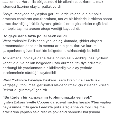
saatlerinde Harehills bölgesindeki bir ailenin çocuklarını almak
istemesi üzerine olaylar patlak verdi.
Sosyal medyada paylaşılan görüntülerde kalabalığın bir polis
aracının camlarını çocuk arabası, taş ve bisikletlerle kırdıktan sonra
aracı devirdiği görüldü. Ayrıca, görüntülerde göstericilerin çift katlı
bir toplu taşıma aracını ateşe verdiği kaydedildi.
Bölgeye daha fazla polisi sevk edildi
West Yorkshire Polisinden yapılan açıklamada, şiddet olayları
tırmanmadan önce polis memurlarının çocukları ve kurum
çalışanlarını güvenli şekilde bölgeden uzaklaştırdığı belirtildi.
Açıklamada, bölgeye daha fazla polisin sevk edildiği, bazı yolların
kapatıldığı ve halkın bölgeden uzak durması tavsiye edilerek,
herhangi bir yaralanmanın bildirilmediği ve olay yerinde
incelemelerin sürdüğü kaydedildi.
West Yorkshire Belediye Başkanı Tracy Brabin de Leeds'teki
kargaşayı, toplumsal gerilimleri alevlendirmek için kullanan kişileri
"tekrar düşünmeye" çağırdı.
"Bu türden bir kargaşanın toplumumuzda yeri yok"
İçişleri Bakanı Yvette Cooper da sosyal medya hesabı X'ten yaptığı
paylaşımda, "Bu gece Leeds'te polis araçlarına ve toplu taşıma
araçlarına yapılan saldırılar ve şok edici sahneler karşısında