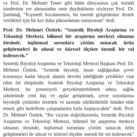
ve Prof. Dr. Mehmet Toner gibi bilim dünyasının çok önemli
isimlerinin yer almasından onur duyduklarını söyleyen Prof. Dr.
Şanlıdağ, “Kıymetli hocalarımıza, bu önemli girişimimize destek
verdikleri için bir kez daha şükranlarımı sunuyorum” dedi.
Prof. Dr. Mehmet Öztürk: “Sentetik Biyoloji Araştırma ve
Teknoloji Merkezi, bilimsel bir araştırma merkezi olmanın
ötesinde, toplumsal sorunlara çözüm sunacak ürün
geliştirmeleri ile ulusal ve küresel ölçekte önemli bir rol
üstlenecek.”
Sentetik Biyoloji Araştırma ve Teknoloji Merkezi Başkanı Prof. Dr.
Mehmet Öztürk, “Sentetik biyoloji, insan sağlığından çevre
korumaya kadar birçok alanda devrim niteliğinde yenilikler vaat
eden bir disiplindir. Sentetik Biyoloji Araştırma ve Teknoloji
Merkezi, bu potansiyeli gerçekleştirebilmek adına, sağlık
sektöründe yeni ilaç ve aşılar geliştirmek, çevre sorunlarına
biyolojik çözümler üretmek ve tarımda sürdürülebilir ürünler elde
etmek gibi hedeflerle çalışmalarına hızla başlayacaktır” dedi. Prof.
Dr. Mehmet Öztürk, “Bu vizyon doğrultusunda, Sentetik Biyoloji
Araştırma ve Teknoloji Merkezi, bilimsel bir araştırma merkezi
olmanın ötesinde, toplumsal sorunlara çözüm sunacak ürün
geliştirmeleri ile ulusal ve küresel ölçekte önemli bir rol üstlenecek”