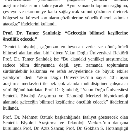
araştırmalarla sınırlı kalmayacak. Aynı zamanda toplum sağlığına,
çevreye ve ekonomiye katkı sağlayacak somut çözümler üreterek
bölgesel ve küresel sorunların çözümlerine yönelik önemli adımlar
atacağız” ifadelerini kullandı.
Prof. Dr. Tamer Şanlıdağ:
“Geleceğin bilimsel keşiflerine
öncülük edecek.”
“Sentetik biyoloji, çağımızın en heyecan verici ve dönüştürücü
bilimsel alanlarından biri” diyen Yakın Doğu Üniversitesi Rektörü
Prof. Dr. Tamer Şanlıdağ ise “Bu alandaki yenilikçi araştırmalar,
sadece bilim dünyasında değil, aynı zamanda toplumların
sürdürülebilir kalkınma ve refah seviyelerinde de büyük etkiler
yaratıyor” dedi. Yakın Doğu Üniversitesi’nin sayısı 40’ı aşan
araştırma merkezleri ile pek çok alanda multidisipliner çalışmalar
yürüttüğünü hatırlatan Prof. Dr. Şanlıdağ, “Yakın Doğu Üniversitesi
Sentetik Biyoloji Araştırma ve Teknoloji Merkezi biyoteknoloji
alanında geleceğin bilimsel keşiflerine öncülük edecek” ifadelerini
kullandı.
Prof. Dr. Mehmet Öztürk başkanlığında faaliyet gösterecek olan
Sentetik Biyoloji Araştırma ve Teknoloji Merkezi’nin danışma
kurulunda Prof. Dr. Aziz Sancar, Prof. Dr. Gökhan S. Hotamışlıgil