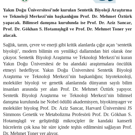
Yakın Doğu Üniversitesi’nde kurulan Sentetik Biyoloji Araştırma
ve Teknoloji Merkezi’nin başkanlığını Prof. Dr. Mehmet Öztürk
yapacak. Bilimsel danışma kurulunda ise Prof. Dr. Aziz Sancar,
Prof. Dr. Gökhan S. Hotamışlıgil ve Prof. Dr. Mehmet Toner yer
alacak.
Sağlık, tarım, çevre ve enerji gibi kritik alanlarda çığır açan ‘sentetik
biyoloji’, modern bilimin en yenilikçi dallarından biri olarak öne
çıkıyor. Sentetik Biyoloji Araştırma ve Teknoloji Merkezi’ni kuran
Yakın Doğu Üniversitesi de bu alandaki araştırmalara öncülük
etmeyi hedefliyor. Yakın Doğu Üniversitesi Sentetik Biyoloji
Araştırma ve Teknoloji Merkezi’nin başkanlığını; biyoteknoloji,
moleküler biyoloji ve genetik alanlarında dünyanın sayılı bilim
insanları arasında yer alan Prof. Dr. Mehmet Öztürk yapıyor.
Sentetik Biyoloji Araştırma ve Teknoloji Merkezi’nin bilimsel
danışma kurulunda ise Nobel ödüllü akademisyen, biyokimyager ve
moleküler biyolog Prof. Dr. Aziz Sancar, Harvard Üniversitesi JS
Simmons Genetik ve Metabolizma Profesörü Prof. Dr. Gökhan S.
Hotamışlıgil ve geliştirdiği mikroçipler ile kandaki kanserli
hücrelerin çok kısa bir süre içinde teşhis edilmesini sağlayan Prof.
Dr. Mehmet Toner yer alıyor.