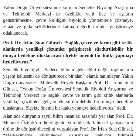
Yakın Doğu Üniversitesi’nde kurulan Sentetik Biyoloji Araştırma
ve Teknoloji Merkezi ise özellikle yeni ilaç ve aşıların
geliştirilmesine, çevre kirliliğini biyolojik yöntemlerle çözmeye,
ziraat ve gıda sektörlerinde katma değerli ürünler geliştirmeye
odaklanacak.
Prof. Dr. İrfan Suat Günsel: “Sağlık, çevre ve tarım gibi kritik
alanlarda yenilikçi çözümler geliştirerek sürdürülebilir bir
dünya hedefine uluslararası ölçekte önemli bir katkı yapmayı
hedefliyoruz.”
Sentetik biyolojiyi, “Sadece bilimin geleceğini değil, toplumların
yaşam kalitesini de dönüştürecek bir alan” olarak tanımlayan Yakın
Doğu üniversitesi Mütevelli Heyeti Başkanı Prof. Dr. İrfan Suat
Günsel, “Yakın Doğu Üniversitesi Sentetik Biyoloji Araştırma ve
Teknoloji Merkezi ile sağlık, çevre ve tarım gibi kritik alanlarda
yenilikçi çözümler geliştirerek sürdürülebilir bir dünya hedefine
uluslararası ölçekte önemli bir katkı yapmayı hedefliyoruz” dedi.
Alanında dünyanın sayılı bilim insanları arasında yer alan Prof. Dr.
Mehmet Öztürk’ün liderliğinde yürütülecek bilimsel çalışmaların
ürüne de dönüştürüleceğini vurgulayan Prof. Dr. İrfan Suat Günsel,
“Merkezimizde yürütülecek çalışmalar yalnızca bilimsel