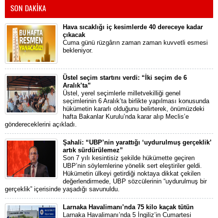
SON DAKİKA
Hava sıcaklığı iç kesimlerde 40 dereceye kadar
çıkacak
Cuma günü rüzgârın zaman zaman kuvvetli esmesi
bekleniyor.
Üstel seçim startını verdi: “İki seçim de 6
Aralık’ta”
Üstel, yerel seçimlerle milletvekilliği genel
seçimlerinin 6 Aralık’ta birlikte yapılması konusunda
hükümetin kararlı olduğunu belirterek, önümüzdeki
hafta Bakanlar Kurulu’nda karar alıp Meclis’e
göndereceklerini açıkladı.
Şahali: “UBP’nin yarattığı ‘uydurulmuş gerçeklik’
artık sürdürülemez”
Son 7 yılı kesintisiz şekilde hükümette geçiren
UBP’nin söylemlerine yönelik sert eleştiriler geldi.
Hükümetin ülkeyi getirdiği noktaya dikkat çekilen
değerlendirmede, UBP sözcülerinin “uydurulmuş bir
gerçeklik” içerisinde yaşadığı savunuldu.
Larnaka Havalimanı’nda 75 kilo kaçak tütün
Larnaka Havalimanı’nda 5 İngiliz’in Cumartesi