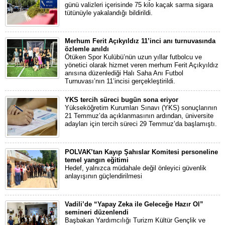
günü valizleri içerisinde 75 kilo kaçak sarma sigara
tütünüyle yakalandığı bildirildi.
Merhum Ferit Açıkyıldız 11’inci anı turnuvasında
özlemle anıldı
Ötüken Spor Kulübü’nün uzun yıllar futbolcu ve
yönetici olarak hizmet veren merhum Ferit Açıkyıldız
anısına düzenlediği Halı Saha Anı Futbol
Turnuvası’nın 11’incisi gerçekleştirildi.
YKS tercih süreci bugün sona eriyor
Yükseköğretim Kurumları Sınavı (YKS) sonuçlarının
21 Temmuz’da açıklanmasının ardından, üniversite
adayları için tercih süreci 29 Temmuz’da başlamıştı.
POLVAK’tan Kayıp Şahıslar Komitesi personeline
temel yangın eğitimi
Hedef, yalnızca müdahale değil önleyici güvenlik
anlayışının güçlendirilmesi
Vadili’de “Yapay Zeka ile Geleceğe Hazır Ol”
semineri düzenlendi
Başbakan Yardımcılığı Turizm Kültür Gençlik ve