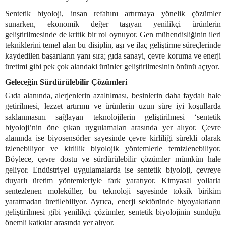
Sentetik biyoloji, insan refahını artırmaya yönelik çözümler
sunarken, ekonomik değer taşıyan yenilikçi ürünlerin
geliştirilmesinde de kritik bir rol oynuyor. Gen mühendisliğinin ileri
tekniklerini temel alan bu disiplin, aşı ve ilaç geliştirme süreçlerinde
kaydedilen başarıların yanı sıra; gıda sanayi, çevre koruma ve enerji
üretimi gibi pek çok alandaki ürünler geliştirilmesinin önünü açıyor.
Geleceğin Sürdürülebilir Çözümleri
Gıda alanında, alerjenlerin azaltılması, besinlerin daha faydalı hale
getirilmesi, lezzet artırımı ve ürünlerin uzun süre iyi koşullarda
saklanmasını sağlayan teknolojilerin geliştirilmesi ‘sentetik
biyoloji’nin öne çıkan uygulamaları arasında yer alıyor. Çevre
alanında ise biyosensörler sayesinde çevre kirliliği sürekli olarak
izlenebiliyor ve kirlilik biyolojik yöntemlerle temizlenebiliyor.
Böylece, çevre dostu ve sürdürülebilir çözümler mümkün hale
geliyor. Endüstriyel uygulamalarda ise sentetik biyoloji, çevreye
duyarlı üretim yöntemleriyle fark yaratıyor. Kimyasal yollarla
sentezlenen moleküller, bu teknoloji sayesinde toksik birikim
yaratmadan üretilebiliyor. Ayrıca, enerji sektöründe biyoyakıtların
geliştirilmesi gibi yenilikçi çözümler, sentetik biyolojinin sunduğu
önemli katkılar arasında yer alıyor.