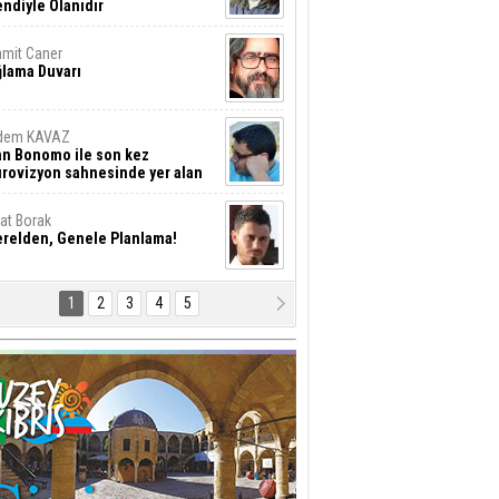
ndiyle Olanıdır
mit Caner
ğlama Duvarı
dem KAVAZ
an Bonomo ile son kez
rovizyon sahnesinde yer alan
rkiye 10 yıl aradan sonra
eniden yarışmaya dönecek mi?
rat Borak
erelden, Genele Planlama!
1
2
3
4
5
rkut YILMABAŞAR
yrak tartışmaları ve ihalesiz
ler!
if Alasya
015 SONRASI VE AKINCI.
tma Baysal
URLAR İÇİ’NDE KOLAYDIR ÖLMEK