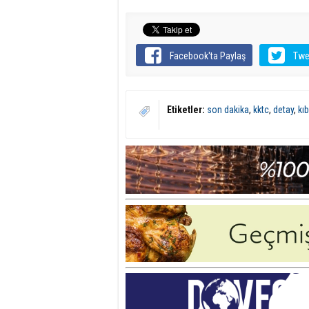
Facebook'ta Paylaş
Twe
Etiketler:
son dakika
,
kktc
,
detay
,
kıb