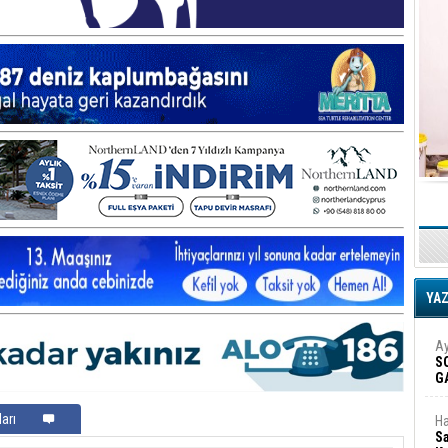
YA
Ay
S
G
D
arı
Ha
Sa