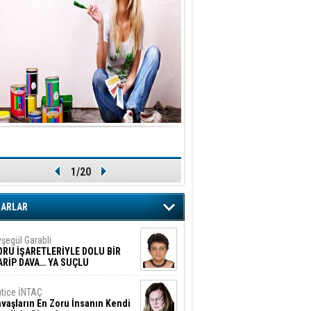
1/20
ZARLAR
şegül Garabli
ORU İŞARETLERİYLE DOLU BİR
ARİP DAVA… YA SUÇLU
EĞİLSE???
tice İNTAÇ
vaşların En Zoru İnsanın Kendi