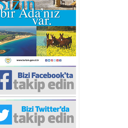
iz TUNCEL
öz göre göre…
ner ULUTAŞ
şallah St. Lois ile Hakkaido
ası gibi olmayız !...
i KİŞMİR
IRSAT VE KORKU
rgut ÇALICI
i Lakırdı da benden!
d. Doç. Ercan HOŞKARA
atırım Yapmazsan Var Olamazsın:
edefteki Kurum Kıb-Tek
na Sarro
şıma gelen skandal olayı