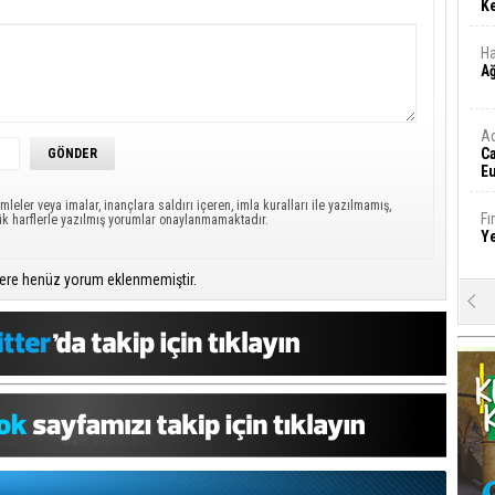
Ke
Ha
A
A
C
Eu
Tü
mleler veya imalar, inançlara saldırı içeren, imla kuralları ile yazılmamış,
y
Fı
ük harflerle yazılmış yorumlar onaylanmamaktadır.
Y
ere henüz yorum eklenmemiştir.
E
Ba
iş
Ar
2
Fa
S