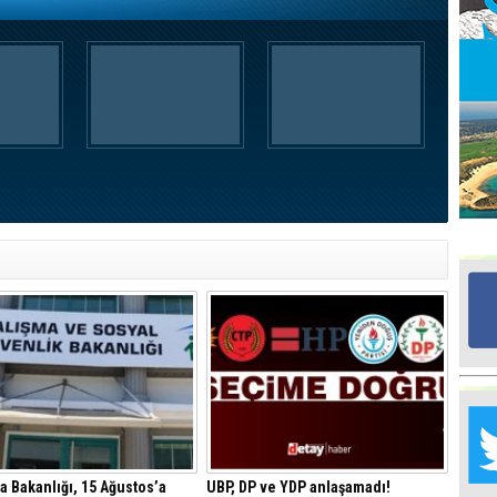
Ed
G
Ta
İn
Ad
Al
F
Tu
İk
Yr
Y
H
Ra
a Bakanlığı, 15 Ağustos’a
UBP, DP ve YDP anlaşamadı!
Ba