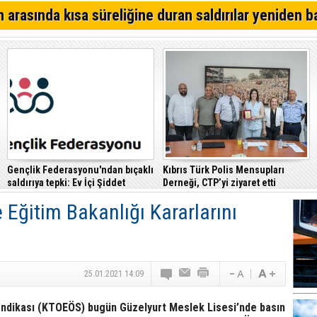
Çeler: Yükseköğretimde günü kurtaran değil, geleceği
 arasında kısa süreliğine duran saldırılar yeniden b
politikalara ihtiyaç var
Yarından itibaren Cumartesi gününe kadar sabahları yer
Alagadi Fest 2026 İçin Geri Sayım Başladı
Gençlik Federasyonu'ndan bıçaklı
Kıbrıs Türk Polis Mensupları
saldırıya tepki: Ev İçi Şiddet
Derneği, CTP’yi ziyaret etti
Yasası hayata geçirilmeli
Eğitim Bakanlığı Kararlarını
25.01.2021 14:09
endikası (KTOEÖS) bugün Güzelyurt Meslek Lisesi’nde basın