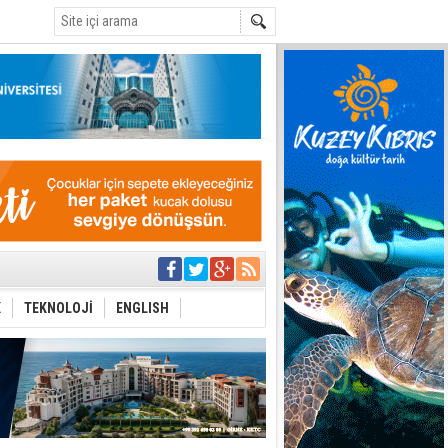
C
eri arasında
K
TEKNOLOJİ
ENGLISH
i Şiddet Yasası
ti
i