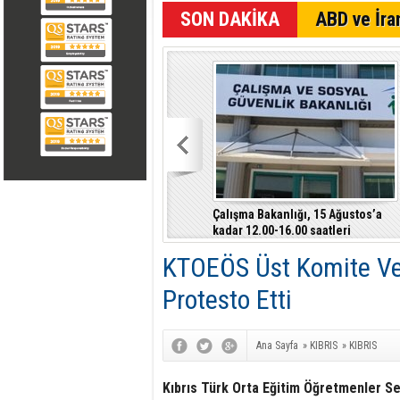
SON DAKİKA
ABD ve İran
Çalışma Bakanlığı, 15 Ağustos’a
kadar 12.00-16.00 saatleri
arasında güneş altında çalışmayı
KTOEÖS Üst Komite Ve 
yasakladı
Protesto Etti
Ana Sayfa
»
KIBRIS
»
KIBRIS
Kıbrıs Türk Orta Eğitim Öğretmenler S