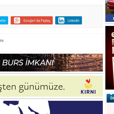
etle
Google+'da Paylaş
LinkedIn
rıs
ÖN