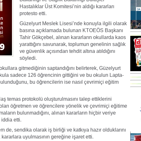
Hastalıklar Üst Komitesi’nin aldığı kararları
protesto etti.
Güzelyurt Meslek Lisesi’nde konuyla ilgili olarak
basına açıklamada bulunan KTOEÖS Başkanı
Tahir Gökçebel, alınan kararların okullarda kaos
yarattığını savunarak, toplumun genelinin sağlık
ve güvenlik açısından tehdit altına atıldığını
söyledi.
kullara gitmediğinin saptandığını belirterek, Güzelyurt
ula sadece 126 öğrencinin gittiğini ve bu okulun Lapta-
lunduğunu, bu öğrencilerin ise nasıl çevrimiçi eğitim
aş temas protokolü oluşturulmasını talep ettiklerini
lan öğretmen ve öğrencilere yönelik ve çevrimiçi eğitime
aların bulunmadığını, alınan kararların hiçbir veriye
ddia etti.
, sendika olarak iş birliği ve katkıya hazır olduklarını
 kararlara uyulmasının gereğine işaret etti.