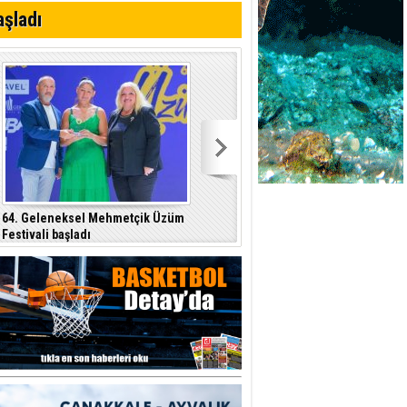
 planlayan
aşladı
 yer sis olacak
64. Geleneksel Mehmetçik Üzüm
Özersay, DAÜ-SEN yetkilileriyle bir
Festivali başladı
araya geldi
p