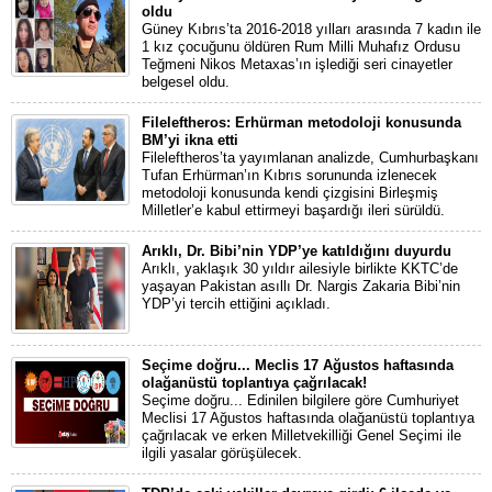
oldu
Güney Kıbrıs’ta 2016-2018 yılları arasında 7 kadın ile
1 kız çocuğunu öldüren Rum Milli Muhafız Ordusu
Teğmeni Nikos Metaxas’ın işlediği seri cinayetler
belgesel oldu.
Fileleftheros: Erhürman metodoloji konusunda
BM’yi ikna etti
Fileleftheros’ta yayımlanan analizde, Cumhurbaşkanı
Tufan Erhürman’ın Kıbrıs sorununda izlenecek
metodoloji konusunda kendi çizgisini Birleşmiş
Milletler’e kabul ettirmeyi başardığı ileri sürüldü.
Arıklı, Dr. Bibi’nin YDP’ye katıldığını duyurdu
Arıklı, yaklaşık 30 yıldır ailesiyle birlikte KKTC’de
yaşayan Pakistan asıllı Dr. Nargis Zakaria Bibi’nin
YDP’yi tercih ettiğini açıkladı.
Seçime doğru... Meclis 17 Ağustos haftasında
olağanüstü toplantıya çağrılacak!
Seçime doğru... Edinilen bilgilere göre Cumhuriyet
Meclisi 17 Ağustos haftasında olağanüstü toplantıya
çağrılacak ve erken Milletvekilliği Genel Seçimi ile
ilgili yasalar görüşülecek.