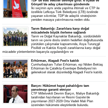
TDP’de eski vekiller devreye girdi: 6 ilçede ve
Gönyeli’de aday çıkarılması gündemde
İki seçimin aynı anda yapılma ihtimali ve CTP ile
özellikle Lefkoşa Türk Belediyesi (LTB) özelinde
yaşanan sıkıntılar, TDP’de adaylık stratejisinin
yeniden masaya yatırılmasına neden oldu.
Tarım Bakanlığı: Zararlılara karşı doğal
mücadelede büyük ilerleme sağlandı
Tarım ve Doğal Kaynaklar Bakanlığı, sürdürülebilir
tarım ve çevre dostu üretim hedefleri doğrultusunda
yürütülen çalışmalar kapsamında, Asya Turunçgil
Pisillidi ve Kaktüs Koşnili zararlılarına karşı doğal
mücadele yöntemlerinin başarıyla uygulandığını ve
Erhürman, Alagadi Fest'e katıldı
Cumhurbaşkanı Tufan Erhürman, eşi Nilden Bektaş
Erhürman ile Çatalköy-Esentepe Belediyesi’nin
geleneksel olarak düzenlediği Alagadi Fest'e katıldı.
Barçın: Hükümet hayat pahalılığını tam
yansıtmayı garanti etmiyor
CTP Milletvekili Devrim Barçın, Maliye Bakanlığı
tarafından hazırlanan ve Resmi Gazete’de
yayımlanan 2027-2029 Orta Vadeli Mali Plan
üzerinden hükümete eleştirilerde bulundu.