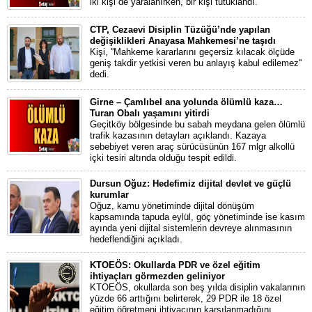
iki kişi de yaralanırken, bir kişi tutuklandı.
CTP, Cezaevi Disiplin Tüzüğü’nde yapılan
değişiklikleri Anayasa Mahkemesi’ne taşıdı
Kişi, ''Mahkeme kararlarını geçersiz kılacak ölçüde
geniş takdir yetkisi veren bu anlayış kabul edilemez''
dedi.
Girne – Çamlıbel ana yolunda ölümlü kaza…
Turan Obalı yaşamını yitirdi
Geçitköy bölgesinde bu sabah meydana gelen ölümlü
trafik kazasının detayları açıklandı. Kazaya
sebebiyet veren araç sürücüsünün 167 mlgr alkollü
içki tesiri altında olduğu tespit edildi.
Dursun Oğuz: Hedefimiz dijital devlet ve güçlü
kurumlar
Oğuz, kamu yönetiminde dijital dönüşüm
kapsamında tapuda eylül, göç yönetiminde ise kasım
ayında yeni dijital sistemlerin devreye alınmasının
hedeflendiğini açıkladı.
KTOEÖS: Okullarda PDR ve özel eğitim
ihtiyaçları görmezden geliniyor
KTOEÖS, okullarda son beş yılda disiplin vakalarının
yüzde 66 arttığını belirterek, 29 PDR ile 18 özel
eğitim öğretmeni ihtiyacının karşılanmadığını