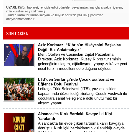
UYARI:
Küfür, hakaret, rencide edici cümleler veya imalar, inançlara saldırı içeren,
imla kuralları ile yazılmamış,
Türkçe karakter kullanılmayan ve büyük harflerle yazılmış yorumlar
onaylanmamaktadır.
SON DAKİKA
Aziz Korkmaz: “Kıbrıs’ın Hikâyesini Başkaları
Değil, Biz Anlatmalıyız”
Merit Otelleri ve Casinoları Dijital Pazarlama
Direktörü Aziz Korkmaz, Kuzey Kıbrıs turizminin
geleceğinin ulaşım, dijitalleşme, yapay zekâ ve yeni
nesil turizm modellerinde olduğunu söyledi.
LTB’den Surlariçi’nde Çocuklara Sanat ve
Eğlence Dolu Festival
Lefkoşa Türk Belediyesi (LTB), yaz etkinlikleri
kapsamında düzenlediği Surlariçi Çocuk Festivali ile
çocuklara sanat ve eğlence dolu unutulmaz bir
akşam yaşattı.
Alsancak'ta Kırık Bardaklı Kavga: İki Kişi
Yaralandı
Alsancak'ta bir evde çıkan tartışma kanlı kavgaya
dönüştü. Kırık içki bardaklarının kullanıldığı olayda