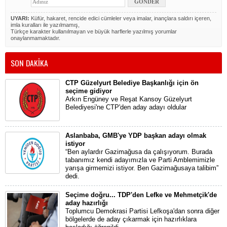
UYARI:
Küfür, hakaret, rencide edici cümleler veya imalar, inançlara saldırı içeren,
imla kuralları ile yazılmamış,
Türkçe karakter kullanılmayan ve büyük harflerle yazılmış yorumlar
onaylanmamaktadır.
SON DAKİKA
CTP Güzelyurt Belediye Başkanlığı için ön
seçime gidiyor
Arkın Engüney ve Reşat Kansoy Güzelyurt
Belediyesi'ne CTP'den aday adayı oldular
Aslanbaba, GMB'ye YDP başkan adayı olmak
istiyor
“Ben aylardır Gazimağusa da çalışıyorum. Burada
tabanımız kendi adayımızla ve Parti Amblemimizle
yarışa girmemizi istiyor. Ben Gazimağusaya talibim”
dedi.
Seçime doğru... TDP'den Lefke ve Mehmetçik'de
aday hazırlığı
Toplumcu Demokrasi Partisi Lefkoşa'dan sonra diğer
bölgelerde de aday çıkarmak için hazırlıklara