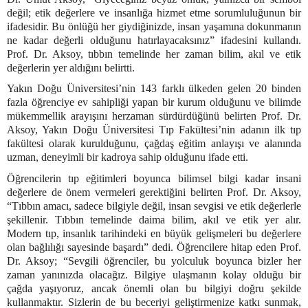
değil; etik değerlere ve insanlığa hizmet etme sorumluluğunun bir
ifadesidir. Bu önlüğü her giydiğinizde, insan yaşamına dokunmanın
ne kadar değerli olduğunu hatırlayacaksınız” ifadesini kullandı.
Prof. Dr. Aksoy, tıbbın temelinde her zaman bilim, akıl ve etik
değerlerin yer aldığını belirtti.
Yakın Doğu Üniversitesi’nin 143 farklı ülkeden gelen 20 binden
fazla öğrenciye ev sahipliği yapan bir kurum olduğunu ve bilimde
mükemmellik arayışını herzaman sürdürdüğünü belirten Prof. Dr.
Aksoy, Yakın Doğu Üniversitesi Tıp Fakültesi’nin adanın ilk tıp
fakültesi olarak kurulduğunu, çağdaş eğitim anlayışı ve alanında
uzman, deneyimli bir kadroya sahip olduğunu ifade etti.
Öğrencilerin tıp eğitimleri boyunca bilimsel bilgi kadar insani
değerlere de önem vermeleri gerektiğini belirten Prof. Dr. Aksoy,
“Tıbbın amacı, sadece bilgiyle değil, insan sevgisi ve etik değerlerle
şekillenir. Tıbbın temelinde daima bilim, akıl ve etik yer alır.
Modern tıp, insanlık tarihindeki en büyük gelişmeleri bu değerlere
olan bağlılığı sayesinde başardı” dedi. Öğrencilere hitap eden Prof.
Dr. Aksoy; “Sevgili öğrenciler, bu yolculuk boyunca bizler her
zaman yanınızda olacağız. Bilgiye ulaşmanın kolay olduğu bir
çağda yaşıyoruz, ancak önemli olan bu bilgiyi doğru şekilde
kullanmaktır. Sizlerin de bu beceriyi geliştirmenize katkı sunmak,