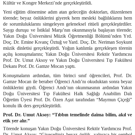
Kültür ve Kongre Merkezi’nde gerçekleştirildi.
Yeni eğitim dönemine adım atan geleceğin doktorları, düzenlenen
törende; beyaz önlüklerini giyerek hem mesleki bağlılıklarını hem
de sorumluluklarını simgeleyen geleneksel ritüeli gerçekleştirdiler.
Saygı duruşu ve İstiklal Marşı’nın okunmasıyla başlayan törende;
Yakın Doğu Üniversitesi Müzik Öğretmenliği Bölümü’nden Yrd.
Doç. Dr. Emine Kıvanç Öztuğ ve Yard. Doç. Dr. Neriman Soykunt
müzik dinletisi gerçekleştirdi. Yoğun katılımla gerçekleşen törenin
açılış konuşmalarını; Yakın Doğu Üniversitesi Rektör Yardımcısı
Prof. Dr. Umut Aksoy ve Yakın Doğu Üniversitesi Tıp Fakültesi
Dekanı Prof. Dr. Gamze Mocan yaptı.
Konuşmaların ardından, tüm birinci sınıf öğrencileri, Prof. Dr.
Gamze Mocan ile beraber Öğrenci Andı’nı okuduktan sonra beyaz
önlüklerini giydi. Öğrenci Andı’nın okunmasının ardından Yakın
Doğu Üniversitesi Tıp Fakültesi Halk Sağlığı Anabilim Dalı
Öğretim Üyesi Prof. Dr. Özen Aşut tarafından “Maymun Çiçeği”
konulu ilk ders gerçekleştirildi.
Prof. Dr. Umut Aksoy: “Tıbbın temelinde daima bilim, akıl ve
etik yer alır.”
Törende konuşan Yakın Doğu Üniversitesi Rektör Yardımcısı Prof.
Dr. Umut Aksoy, “Giyeceğiniz beyaz önlük, yalnızca bir sembol