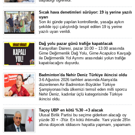
başladığı öğrenildi.
Sıcak hava denetimleri sürüyor: 19 iş yerine yazılı
uyarı
Son iki günde yapılan kontrollerde, yasağa aykırı
şekilde işçi çalıştırdığı tespit edilen 19 iş yerine
yazılı uyarı verildi.
Dağ yolu pazar günü trafiğe kapatılacak
Karayolları Dairesi, pazar 10.00 – 13.00 arasında
Girne Değirmenlik Dağ Yolu, Girne Acapulco Kavşağı
ile Değirmenlik Yol Ayrımı arasındaki yolun trafiğe
kapatılacağını duyurdu.
Badminton'da Nehir Deniz Türkiye ikincisi oldu
3-6 Ağustos 2026 tarihleri arasında Alanya'da
düzenlenen Air Badminton Büyükler Türkiye
Şampiyonası'nda ülkemizi temsil eden milli sporcu
Nehir Deniz, kadınlar üçlü kategorisinde Türkiye
ikincisi oldu.
Taçoy UBP en kötü %30 -+3 alacak
Ulusal Birlik Partisi bu seçime giderken alacağı oy
yüzde 30 + -3'tür. En kötü ihtimalle. Yani yüzde 28'in
altına düşecek iddiasını hayatta yapmam, yapamam.