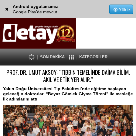
Android uygulamamız
Yükle
Google Play'de mevcut
SON DAKİKA
KATEGORİLER
PROF. DR. UMUT AKSOY: “TIBBIN TEMELİNDE DAİMA BİLİM,
AKIL VE ETİK YER ALIR.”
Yakın Doğu Üniversitesi Tıp Fakültesi’nde eğitime başlayan
geleceğin doktorları “Beyaz Gömlek Giyme Töreni” ile mesleğe
ilk adımlarını attı