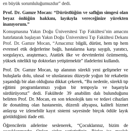
en büyük sorumluluğumuzdur” dedi.
Prof. Dr. Gamze Mocan: “Dürüstlüğün ve saflığın simgesi olan
beyaz önlüğün hakkını, layıkıyla vereceğinize yürekten
inanıyorum.”
Konuşmasına Yakın Doğu Üniversitesi Tıp Fakültesi’nin amacını
hatırlatarak başlayan Yakın Doğu Üniversitesi Tıp Fakültesi Dekanı
Prof. Dr. Gamze Mocan, “Amacımız b
ilgili, dürüst, hem tıp hem
evrensel etik değerlerine bağlı, hastalarına karşı saygılı, yaratıcı,
sorgulayıcı, araştırmacı, Atatürk ilke ve devrimlerini özümsemiş,
yüksek nitelikli tıp doktorları yetiştirmektir” ifadelerini kullandı.
Prof. Dr. Gamze Mocan, tıp alanının sürekli yeni gelişmeler ve
buluşlarla dolu, ulusal ve uluslararası düzeyde yoğun bir rekabetin
yaşandığı bir alan olduğuna dikkat çekerek, “Bu nedenle, sürekli tıp
eğitimi programlarımızı yoğun bir tempoyla ve başarıyla
sürdürüyoruz” dedi. Fakültede 39 anabilim dalı bulunduğunu
belirten Prof. Dr. Mocan, en son teknolojik tanı ve tedavi cihazları
ile donatılmış olan hastanenin, düzenli altyapısı, kaliteli hizmet
anlayışı ve izlenebilir kayıt sistemi sayesinde birçok ödüle layık
görüldüğünü ifade etti.
Öğrencilerin ailelerine seslenerek, “Çocuklarınız, bizim de