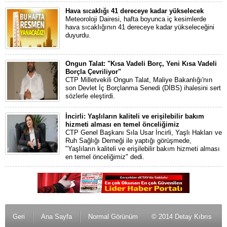
Hava sıcaklığı 41 dereceye kadar yükselecek
Meteoroloji Dairesi, hafta boyunca iç kesimlerde
hava sıcaklığının 41 dereceye kadar yükseleceğini
duyurdu.
Ongun Talat: "Kısa Vadeli Borç, Yeni Kısa Vadeli
Borçla Çevriliyor"
CTP Milletvekili Ongun Talat, Maliye Bakanlığı'nın
son Devlet İç Borçlanma Senedi (DİBS) ihalesini sert
sözlerle eleştirdi.
İncirli: Yaşlıların kaliteli ve erişilebilir bakım
hizmeti alması en temel önceliğimiz
CTP Genel Başkanı Sıla Usar İncirli, Yaşlı Hakları ve
Ruh Sağlığı Derneği ile yaptığı görüşmede,
"Yaşlıların kaliteli ve erişilebilir bakım hizmeti alması
en temel önceliğimiz" dedi.
Geri
Ana Sayfa
Normal Görünüm
© 2014 Detay Kıbrıs