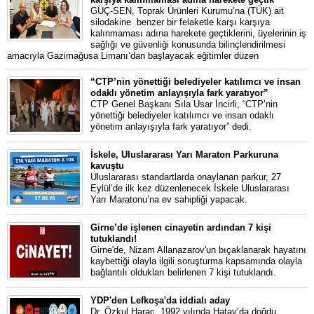
GÜÇ-SEN, Toprak Ürünleri Kurumu’na (TÜK) ait
silodakine benzer bir felaketle karşı karşıya
kalınmaması adına harekete geçtiklerini, üyelerinin iş
sağlığı ve güvenliği konusunda bilinçlendirilmesi
amacıyla Gazimağusa Limanı’dan başlayacak eğitimler düzen
“CTP’nin yönettiği belediyeler katılımcı ve insan
odaklı yönetim anlayışıyla fark yaratıyor”
CTP Genel Başkanı Sıla Usar İncirli, “CTP’nin
yönettiği belediyeler katılımcı ve insan odaklı
yönetim anlayışıyla fark yaratıyor” dedi.
İskele, Uluslararası Yarı Maraton Parkuruna
kavuştu
Uluslararası standartlarda onaylanan parkur, 27
Eylül’de ilk kez düzenlenecek İskele Uluslararası
Yarı Maratonu’na ev sahipliği yapacak.
Girne’de işlenen cinayetin ardından 7 kişi
tutuklandı!
Girne'de, Nizam Allanazarov'un bıçaklanarak hayatını
kaybettiği olayla ilgili soruşturma kapsamında olayla
bağlantılı oldukları belirlenen 7 kişi tutuklandı.
YDP'den Lefkoşa'da iddialı aday
Dr. Özkul Haraç, 1992 yılında Hatay’da doğdu.