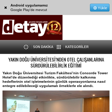
Android uygulamamız
Yükle
Google Play'de mevcut
SON DAKİKA
KATEGORİLER
YAKIN DOĞU ÜNİVERSİTESİ’NDEN OTEL ÇALIŞANLARINA
SÜRDÜRÜLEBİLİRLİK EĞİTİMİ
Yakın Doğu Üniversitesi Turizm Fakültesi’nin Concorde Tower
Hotel’de düzenlediği etkinlikte, sürdürülebilir kalkınma
hedeflerinin otel işletmelerinin günlük operasyonlarına nasıl
entegre edilebileceği uygulamalı örneklerle ele alındı.