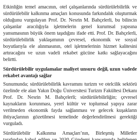
Etkinliğin temel amacının, otel çalışanlarında sürdürülebilirlik ve
sürdürülebilir kalkınma amaçları konusunda farkındalık oluşturmak
olduğunu vurgulayan Prof. Dr. Nesrin M. Bahçelerli, bu bilincin
çalışanlar aracılığıyla işletmelerin genel kurumsal yapısına
yansımasının büyük önem taşıdığını ifade etti. Prof. Dr. Bahçelerli,
sürdürülebilirlik yaklaşımının çevresel, ekonomik ve sosyal
boyutlarıyla ele alınmasının, otel işletmelerinin hizmet kalitesini
artıracağını ve uzun vadeli rekabet gücüne katkı sağlayacağını
belirtti.
Sürdürülebilir uygulamalar maliyet unsuru değil, uzun vadede
rekabet avantajı sağlar
Sunumunda; sürdürülebilirlik kavramını turizm ve otelcilik sektörü
özelinde ele alan Yakın Doğu Üniversitesi Turizm Fakültesi Dekanı
Prof. Dr. Nesrin M. Bahçelerli; sürdürülebilirliğin; çevresel
kaynakların korunması, yerel kültür ve toplumsal yapıya zarar
verilmeden ekonomik fayda sağlanması ve gelecek kuşakların
ihtiyaçlarının gözetilmesi temelinde değerlendirilmesi gerektiği
vurguladı.
Sürdürülebilir Kalkınma Amaçları’nın, Birleşmiş Milletler
tarafından kabul edilen ve 2030 Gündemi kapsamında belirlenen