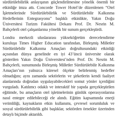
sürdürülebilirlik anlayışının güçlendirilmesine yönelik önemli bir
etkinliğe imza attı. Concorde Tower Hotel’de düzenlenen “Otel
İşletmelerinde Sürdürülebilirlik ve Sürdürülebilir Kalkınma
Hedeflerinin Entegrasyonu” başlıklı etkinlikte, Yakın Doğu
Üniversitesi Turizm Fakültesi Dekanı Prof. Dr. Nesrin M.
Bahçelerli otel çalışanlarına yönelik bir sunum gerçekleştirdi.
Londra merkezli uluslararası yükseköğretim derecelendirme
kuruluşu Times Higher Education tarafından, Birleşmiş Milletler
Sürdürülebilir Kalkınma Amaçları doğrultusundaki etkinliği
açısından dünya genelinde en iyi 43’üncü üniversite olarak
gösterilen Yakın Doğu Üniversitesi’nden Prof. Dr. Nesrin M.
Bahçelerli, sunumunda Birleşmiş Milletler Sürdürülebilir Kalkınma
Amaçları’nın yalnızca küresel ölçekte belirlenmiş hedefler
olmadığını; aynı zamanda sektörlerin ve şirketlerin kendi faaliyet
alanlarında doğrudan uygulayabilecekleri somut yönler içerdiğini
vurguladı. Katılımcı odaklı ve interaktif bir yapıda gerçekleştirilen
eğitimde, bu amaçların otel işletmelerinin günlük operasyonlarına
nasıl entegre edilebileceği ele alındı. Eğitim kapsamında enerji
verimliliği, kaynakların etkin kullanımı, çevresel sorumluluk ve
sosyal sürdürülebilirlik gibi başlıklar, sektörden örnekler üzerinden
detaylı biçimde aktarıldı.