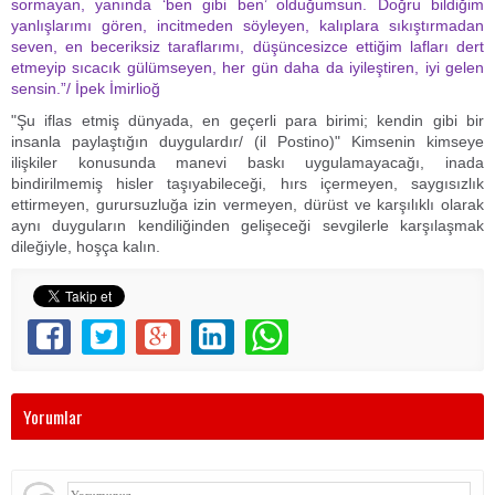
sormayan, yanında ‘ben gibi ben’ olduğumsun. Doğru bildiğim
yanlışlarımı gören, incitmeden söyleyen, kalıplara sıkıştırmadan
seven, en beceriksiz taraflarımı, düşüncesizce ettiğim lafları dert
etmeyip sıcacık gülümseyen, her gün daha da iyileştiren, iyi gelen
sensin.”/ İpek İmirlioğ
"Şu iflas etmiş dünyada, en geçerli para birimi; kendin gibi bir
insanla paylaştığın duygulardır/ (il Postino)" Kimsenin kimseye
ilişkiler konusunda manevi baskı uygulamayacağı, inada
bindirilmemiş hisler taşıyabileceği, hırs içermeyen, saygısızlık
ettirmeyen, gurursuzluğa izin vermeyen, dürüst ve karşılıklı olarak
aynı duyguların kendiliğinden gelişeceği sevgilerle karşılaşmak
dileğiyle, hoşça kalın.
Yorumlar