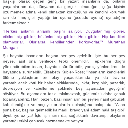
başkişi olarak geçen genç bir yazar; insanların da, onların
yaşamlarının da, dünyanın da gerçek olmadığını, çoğu kişinin
üzülmemek adına kendi olmaktan korktuğunu ve kendini korumak
için de 'mış gibi' yaptığı bir oyunu (pseudo oyunu) oynadığını
farketmektedir.
"Herkes anlamlı anlamlı başını sallıyor. Duygulan'mış gibiler,
etkilen'miş gibiler, hüzünlen'miş gibiler. Hep gibiler. Hiç kendileri
olamıyorlar. Olurlarsa kendilerinden korkuyorlar."/ Murathan
Mungan
Şu hayatta insanların başına her şey gelebilir. İşte bu her şey
neyse, asıl ona verilecek tepki önemlidir. Tepkilerini doğru
yönlendirebilen insan, hayatını sürdürebilir, yanlış yönlendiren de
hayatında sürünebilir. Elisabeth Kübler-Ross; “insanların kendilerini
ölüme yaklaştıran bir olay yaşadıklarında ya da travma
yaratabilecek kötü bir haber aldıklarında, inkâr, kızgınlık, pazarlık,
depresyon ve kabullenme şeklinde beş aşamadan geçtiğini”
söylüyor. Bu aşamalara fazla takılmazsak, gücümüzü daha çabuk
toparlayabiliriz. Hani bazen, bazı insanların bir şeyleri nasıl çabucak
kabullendiğine ve neşeyle ortalarda dolaştığına bakıp da: “A aa
şuna bak, başına gelmedik kalmadı, bravo yani adam hâlâ taş gibi”
diyebiliyoruz ya! İşte işin sırrı da; soğukkanlı davranıp, olayların
yarattığı etkiyi çabucak hazmetmekte yatıyor.