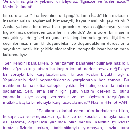
“Ana dilimiz gibi iki yabancı dil biliyoruz; ‘İlgisizce’ ve “anlamazca’”/
Metin Üstündağ
Bir süre önce, "The İnvention of Lying/ Yalanın İcadı" filmini izledim.
İnsanlar yalan söylemeyi bilmeseydi, hayat nasıl bir şey olurdu?
Acaba yalansız bir dünya bize gerçekten fayda sağlar mıydı yoksa
hiç aklımıza gelmeyen zararları mı olurdu? Bana göre; bir insanın
yakışıklı ya da güzel oluşuna asla kapılmamak gerek. İlişkilerde
seçimlerimizi; mantıklı düşünebilen ve düşündüklerini dürüst ama
saygılı ve nazik bir şekilde aktarabilen, sempatik insanlardan yana
kullanmalıyız.
“Sen kendini paralarken, o her zaman bahaneler bulmaya hazırdır.
Hani ağzınla kuş tutsan ‘bu kuşun kanadı neden beyaz değil’ diye
bir soruyla bile karşılaşabilirsin. İki ucu keskin bıçaktır aşkın.
Yaptıklarınla değil yapmadıklarınla yargılanırsın her zaman. Bu
mahkemede hafifletici sebepler yoktur. İyi halin, cezanda indirim
sağlamaz. Sen, ‘ama senin için şunu yaptım’ derken o, ‘şunu
yapmadın’ diye cevap verecektir ve ne söylesen karşılığında
mutlaka başka bir iddiayla karşılaşacaksındır."/ Nazım Hikmet RAN
“Zaaflarımla kabul eden, tüm korkularımı bilen,
hesapsızca ve sorgusuzca, şartsız ve de koşulsuz, onaylamasan
da şefkatle, olgunlukla yanımda olan sensin. Kalbinin içi kadar
temiz gözlerle bakan, beklentileriyle yormayan, fazla soru