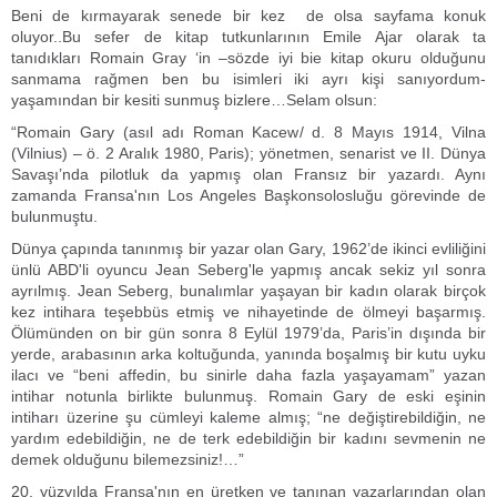
Beni de kırmayarak senede bir kez de olsa sayfama konuk
oluyor..Bu sefer de kitap tutkunlarının Emile Ajar olarak ta
tanıdıkları Romain Gray ‘in –sözde iyi bie kitap okuru olduğunu
sanmama rağmen ben bu isimleri iki ayrı kişi sanıyordum-
yaşamından bir kesiti sunmuş bizlere…Selam olsun:
“Romain Gary (asıl adı Roman Kacew/ d. 8 Mayıs 1914, Vilna
(Vilnius) – ö. 2 Aralık 1980, Paris); yönetmen, senarist ve II. Dünya
Savaşı’nda pilotluk da yapmış olan Fransız bir yazardı. Aynı
zamanda Fransa'nın Los Angeles Başkonsolosluğu görevinde de
bulunmuştu.
Dünya çapında tanınmış bir yazar olan Gary, 1962’de ikinci evliliğini
ünlü ABD'li oyuncu Jean Seberg'le yapmış ancak sekiz yıl sonra
ayrılmış. Jean Seberg, bunalımlar yaşayan bir kadın olarak birçok
kez intihara teşebbüs etmiş ve nihayetinde de ölmeyi başarmış.
Ölümünden on bir gün sonra 8 Eylül 1979’da, Paris’in dışında bir
yerde, arabasının arka koltuğunda, yanında boşalmış bir kutu uyku
ilacı ve “beni affedin, bu sinirle daha fazla yaşayamam” yazan
intihar notunla birlikte bulunmuş. Romain Gary de eski eşinin
intiharı üzerine şu cümleyi kaleme almış; “ne değiştirebildiğin, ne
yardım edebildiğin, ne de terk edebildiğin bir kadını sevmenin ne
demek olduğunu bilemezsiniz!…”
20. yüzyılda Fransa'nın en üretken ve tanınan yazarlarından olan