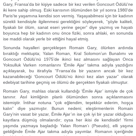
Gary, Fransa'da bir kişiye sadece bir kez verilen Goncourt Ödülü'ne
iki kere sahip olmuş. Eski karısının ölümünden bir yıl sonra 1980'de
Paris'te yaşamına kendisi son vermiş. Yaşayabilmesi için bir kadının
sürekli kendisiyle ilgilenmesi gerektiğini söyleyerek, “şöyle kaliteli,
fiyakalı bir ölüm, sanat eseri yerine geçer” diye yazmış ve hayatı
boyunca hep bir kadının onu önce fiziki, sonra ahlaki, en sonunda
ise maddi olarak yerle bir ettiğini hayal etmiş.
Sonunda hayalleri gerçekleşen Romain Gary, ölürken ardında
bıraktığı mektupta; Yalan Roman, Kral Solomon’un Bunalımı ve
Goncourt Ödülü’nü 1975’de ikinci kez almasını sağlayan Onca
Yoksulluk Varken romanlarını ‘Émile Ajar’ takma adıyla yazdığını
açıklayarak, bu itirafıyla “Fransa’da bir yazarın ancak bir kez
kazanabileceği ‘Goncourt Ödülü’nü ikinci kez alan yazar” olarak
edebiyat tarihine geçmiş ve ölümü de gerçekten fiyakalı olmuştur.
Romain Gary, mahlas olarak kullandığı ‘Émile Ajar’ ismiyle de çok
tanınır. Asıl kimliğinin planlı ölümünden sonra açıklanmasını
istemiştir. İntihar notuna “çok eğlendim, teşekkür ederim, hoşça
kalın” diye yazmıştır. Bunun nedeni; eleştirmenlerin Romain
Gary’nin vasat bir yazar, Émile Ajar’ın ise çok iyi bir yazar olduğunu
kayıtlara düşmüş olmalarıdır; oysa her ikisi de kendisidir! Yirmi
yaşında yazmaya başladığı Yalan Roman’ı (Pseudo), elli yaşına
geldiğinde Émile Ajar takma adıyla yayımlar. Romanın içeriğinde