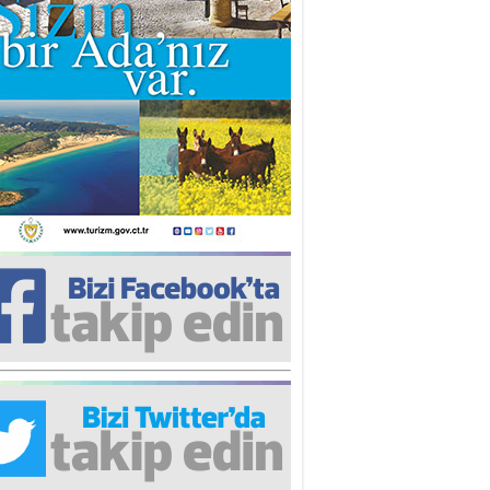
iz TUNCEL
öz göre göre…
ner ULUTAŞ
şallah St. Lois ile Hakkaido
ası gibi olmayız !...
i KİŞMİR
IRSAT VE KORKU
rgut ÇALICI
i Lakırdı da benden!
d. Doç. Ercan HOŞKARA
atırım Yapmazsan Var Olamazsın:
edefteki Kurum Kıb-Tek
na Sarro
şıma gelen skandal olayı