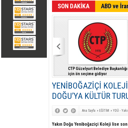
SON DAKİKA
ABD ve İran
CTP Güzelyurt Belediye Başkanlığı
için ön seçime gidiyor
YENİBOĞAZİÇİ KOLEJ
DOĞU’YA KÜLTÜR TUR
Ana Sayfa
»
EĞİTİM
»
YDÜ - Yakı
Yakın Doğu Yeniboğaziçi Koleji lise son