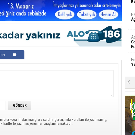
Ke
Ha
A
A
C
Eu
Tü
arı
y
Fı
Y
E
Ba
iş
Ar
2
mleler veya imalar, inançlara saldırı içeren, imla kuralları ile yazılmamış,
ük harflerle yazılmış yorumlar onaylanmamaktadır.
Fa
S