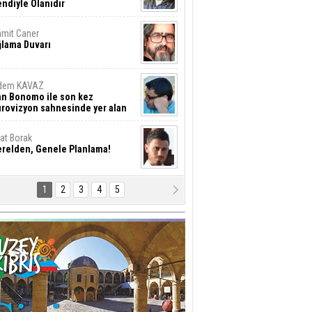
ndiyle Olanıdır
mit Caner
ğlama Duvarı
dem KAVAZ
an Bonomo ile son kez
rovizyon sahnesinde yer alan
rkiye 10 yıl aradan sonra
eniden yarışmaya dönecek mi?
rat Borak
erelden, Genele Planlama!
1
2
3
4
5
rkut YILMABAŞAR
yrak tartışmaları ve ihalesiz
ler!
if Alasya
015 SONRASI VE AKINCI.
tma Baysal
URLAR İÇİ’NDE KOLAYDIR ÖLMEK