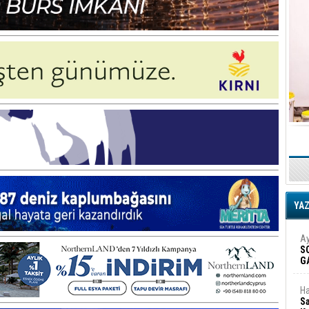
YA
Ay
S
G
D
Ha
Sa