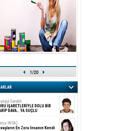
1/20
ZARLAR
şegül Garabli
ORU İŞARETLERİYLE DOLU BİR
ARİP DAVA… YA SUÇLU
EĞİLSE???
tice İNTAÇ
vaşların En Zoru İnsanın Kendi