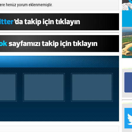
ere henüz yorum eklenmemiştir.
Ed
G
Ta
İn
Ad
Al
F
Tu
İk
Yr
Y
H
Ra
Ba