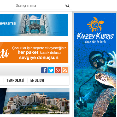
C
yor
azırlığı
K
TEKNOLOJİ
ENGLISH
Çevriliyor"
alması en temel
 Anlatmalıyız”
 Festival