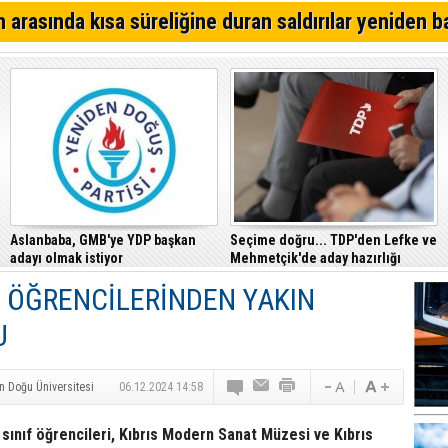
Alsancak'ta Kırık Bardaklı Kavga: İki Kişi Yaralandı
 arasında kısa süreliğine duran saldırılar yeniden b
CTP, Cezaevi Disiplin Tüzüğü’nde yapılan değişiklikler
Mahkemesi’ne taşıdı
Girne – Çamlıbel ana yolunda ölümlü kaza… Turan Obalı 
Aslanbaba, GMB'ye YDP başkan
Seçime doğru... TDP'den Lefke ve
adayı olmak istiyor
Mehmetçik'de aday hazırlığı
İ ÖĞRENCİLERİNDEN YAKIN
U
n Doğu Üniversitesi
06.12.2024 14:58
 sınıf öğrencileri, Kıbrıs Modern Sanat Müzesi ve Kıbrıs